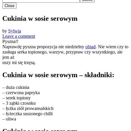
Close
Cukinia w sosie serowym
by
Sylwia
Leave a comment
Pyszna!!
Naprawdę pyszna propozycja nie niedzielny
obiad
. Nie wiem czy to
zasługa serka topionego, warzyw, przypraw czy wszystkiego, ale
jem aż
uszy mi się trzęsą.
Cukinia w sosie serowym – składniki:
– duża cukinia
– czerwona papryka
– serek topiony
– 3 ząbki czosnku
– łyżka ziół prowansalskich
– łyżeczka suszonego chilli
– oliwa