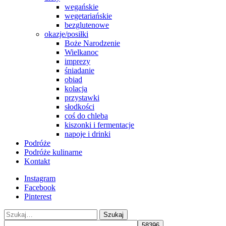
wegańskie
wegetariańskie
bezglutenowe
okazje/posiłki
Boże Narodzenie
Wielkanoc
imprezy
śniadanie
obiad
kolacja
przystawki
słodkości
coś do chleba
kiszonki i fermentacje
napoje i drinki
Podróże
Podróże kulinarne
Kontakt
Instagram
Facebook
Pinterest
Szukaj