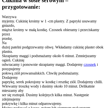
Cukinia w sosie serowym –
przygotowanie:
Warzywa
myjemy. Cukinię kroimy w 1 -cm plastry. Z papryki usuwamy
gniazdo,
miąższ kroimy w małą kostkę. Czosnek obieramy i przeciskamy
przez
praskę.
Na
dużej patelni podgrzewamy oliwę. Wkładamy cukinię plaster obok
plastra.
Skrapiamy maggi i podsmażamy około 6 minut. Zmniejszamy
ogień. Cukinię
odwracamy i ponownie skrapiamy maggi. Dodajemy
czosnek
i
posypujemy
połową ziół prowansalskich. Chwilę podsmażamy.
Dodajemy
paprykę, serek pokrojony w kostkę i resztkę ziół. Dodajemy chilli.
Wlewamy troszkę wody i dusimy około 10 minut. Delikatnie
mieszamy aby
ser się roztopił. Dusimy kolejnych kilka minut. Następnie
zdejmujemy
pokrywkę i kilka minut odparowujemy.
Można podawać z kaszą, ryżem lub ciemnym makaronem.