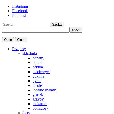
Instagram
Facebook
Pinterest
Szukaj
Open
Close
Przepisy
składniki
banany
buraki
cebula
ciecierzyca
cukinia
dynia
fasole
jadalne kwiaty
gruszki
grzyby
makaron
pomidory
diety