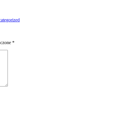
ategorized
aczone
*