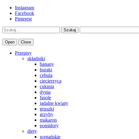
Instagram
Facebook
Pinterest
Szukaj
Open
Close
Przepisy
składniki
banany
buraki
cebula
ciecierzyca
cukinia
dynia
fasole
jadalne kwiaty
gruszki
grzyby
makaron
pomidory
diety
wegańskie