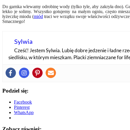
Do garnka wlewamy odrobinę wody (tylko tyle, aby zakryła dno). Gd
lekko je solimy. Wszystko gotujemy na małym ogniu, często mies
łyżeczkę miodu (
miód
traci we wrzątku swoje właściwości odżywcze
Smacznego!
Sylwia
Cześć! Jestem Sylwia. Lubię dobre jedzenie i ładne rzec
siedlisku, w którym mieszkam. Placki ziemniaczane for li
Podziel się:
Facebook
Pinterest
WhatsApp
Zobacz również: