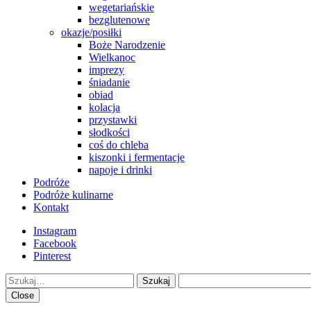
wegetariańskie
bezglutenowe
okazje/posiłki
Boże Narodzenie
Wielkanoc
imprezy
śniadanie
obiad
kolacja
przystawki
słodkości
coś do chleba
kiszonki i fermentacje
napoje i drinki
Podróże
Podróże kulinarne
Kontakt
Instagram
Facebook
Pinterest
Szukaj
Close