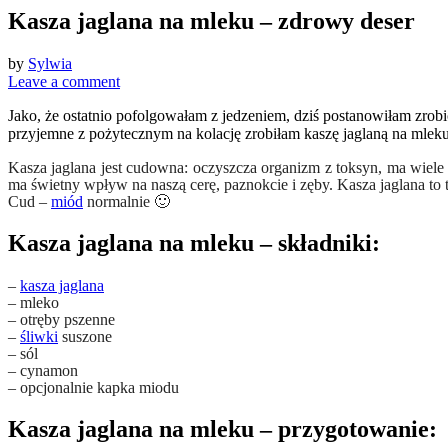
Kasza jaglana na mleku – zdrowy deser
by
Sylwia
Leave a comment
Jako, że ostatnio pofolgowałam z jedzeniem, dziś postanowiłam zrobić
przyjemne z pożytecznym na kolację zrobiłam kaszę jaglaną na mleku
Kasza jaglana jest cudowna: oczyszcza organizm z toksyn, ma wiele
ma świetny wpływ na naszą cerę, paznokcie i zęby. Kasza jaglana to
Cud –
miód
normalnie 🙂
Kasza jaglana na mleku – składniki:
–
kasza jaglana
– mleko
– otręby pszenne
–
śliwki
suszone
– sól
– cynamon
– opcjonalnie kapka miodu
Kasza jaglana na mleku – przygotowanie: