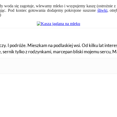
y woda się zagotuje, wlewamy mleko i wsypujemy kaszę (ostrożnie z 
zając. Pod koniec gotowania dodajemy pokrojone suszone
śliwki
, otr
)
zy. I podróże. Mieszkam na podlaskiej wsi. Od kilku lat intere
fe, sernik tylko z rodzynkami, marcepan bliski mojemu sercu, 