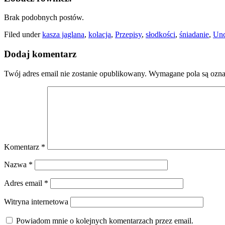
Brak podobnych postów.
Filed under
kasza jaglana
,
kolacja
,
Przepisy
,
słodkości
,
śniadanie
,
Unc
Dodaj komentarz
Twój adres email nie zostanie opublikowany.
Wymagane pola są ozn
Komentarz
*
Nazwa
*
Adres email
*
Witryna internetowa
Powiadom mnie o kolejnych komentarzach przez email.