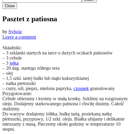
Close
Pasztet z patiosna
by
Sylwia
Leave a comment
Składniki:
– 3 szklanki startych na tarce o dużych oczkach patisonów
– 3 cebule
– 3
jajka
– 20 dag. startego żółtego sera
– olej
– 1,5 szkl. tartej bułki lub mąki kukurydzianej
– natka pietruszki
– curry, sól, pieprz, mielona papryka,
czosnek
granulowany
Przygotowanie:
Cebule obieramy i kroimy w małą kostkę. Szklimy na rozgrzanym
oleju. Dodajemy starkowanego patisona i chwilę dusimy. Całość
studzimy.
Do warzyw dodajemy żółtka, bułkę tartą, posiekaną natkę
pietruszki, przyprawy, 1/2 szkl. oleju. Białka ubijamy i delikatnie
mieszamy z masą. Pieczemy około godziny w temperaturze 10
stopni.