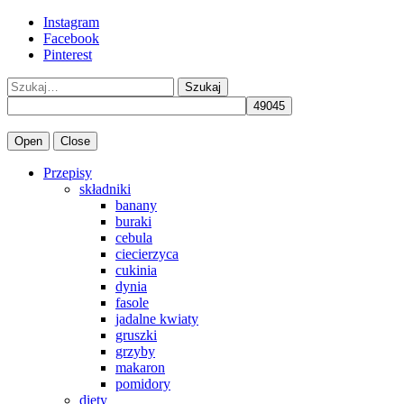
Instagram
Facebook
Pinterest
Szukaj
Open
Close
Przepisy
składniki
banany
buraki
cebula
ciecierzyca
cukinia
dynia
fasole
jadalne kwiaty
gruszki
grzyby
makaron
pomidory
diety