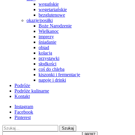
wegańskie
wegetariańskie
bezglutenowe
okazje/posiłki
Boże Narodzenie
Wielkanoc
imprezy
śniadanie
obiad
kolacja
przystawki
słodkości
coś do chleba
kiszonki i fermentacje
napoje i drinki
Podróże
Podróże kulinarne
Kontakt
Instagram
Facebook
Pinterest
Szukaj