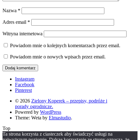
Nazwa
*
Adres email
*
Witryna internetowa
Powiadom mnie o kolejnych komentarzach przez email.
Powiadom mnie o nowych wpisach przez email.
Instagram
Facebook
Pinterest
© 2026
Zielony Koperek – przepisy, podróże i
porady ogrodnicze.
Powered by
WordPress
Theme: Weta by
Elmastudio
.
Top
Ta strona korzysta z ciasteczek aby świadczyć usługi na
najwyższym poziomie. Dalsze korzystanie ze strony oznacza, że