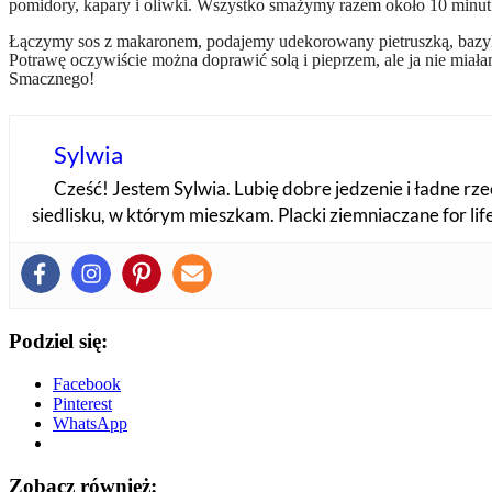
pomidory, kapary i oliwki. Wszystko smażymy razem około 10 minut.
Łączymy sos z makaronem, podajemy udekorowany pietruszką, bazyl
Potrawę oczywiście można doprawić solą i pieprzem, ale ja nie miała
Smacznego!
Sylwia
Cześć! Jestem Sylwia. Lubię dobre jedzenie i ładne rzec
siedlisku, w którym mieszkam. Placki ziemniaczane for li
Podziel się:
Facebook
Pinterest
WhatsApp
Zobacz również: