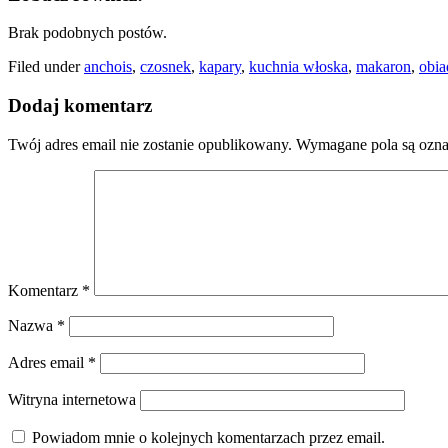
Brak podobnych postów.
Filed under
anchois
,
czosnek
,
kapary
,
kuchnia włoska
,
makaron
,
obia
Dodaj komentarz
Twój adres email nie zostanie opublikowany.
Wymagane pola są ozn
Komentarz
*
Nazwa
*
Adres email
*
Witryna internetowa
Powiadom mnie o kolejnych komentarzach przez email.