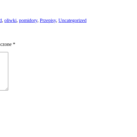
d
,
oliwki
,
pomidory
,
Przepisy
,
Uncategorized
aczone
*