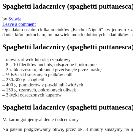
Spaghetti ladacznicy (spaghetti puttanesca
by
Sylwia
Leave a comment
Oglądałam ostatnio kilka odcinków „Kuchni Nigelli” i w jednym z z n
danie, które pokocham, bo ma wiele moich ulubionych składników: a
Spaghetti ladacznicy (spaghetti puttanesca)
– oliwa z oliwek lub olej rzepakowy
– 8 – 10 filecików anchois, odsączone i pokrojone
– 2 ząbki czosnku, obrane i przeciśnięte przez praskę
– ½ łyżeczki suszonych płatków chili
– 250-300 g. spaghetti
– 400 g. pomidorów z puszki lub świeżych
– 150 g. czarnych, pokrojonych oliwek
– 3 łyżki odsączonych kaparów
Spaghetti ladacznicy (spaghetti puttanesca
Makaron gotujemy al dente i odcedzamy.
Na patelni podgrzewamy oliwę, przez ok. 3 minuty smażymy na ni