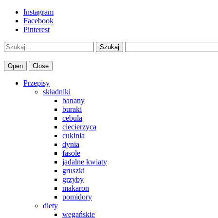
Instagram
Facebook
Pinterest
Szukaj
Open
Close
Przepisy
składniki
banany
buraki
cebula
ciecierzyca
cukinia
dynia
fasole
jadalne kwiaty
gruszki
grzyby
makaron
pomidory
diety
wegańskie