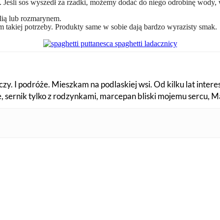
 Jeśli sos wyszedł za rzadki, możemy dodać do niego odrobinę wody, 
ią lub rozmarynem.
m takiej potrzeby. Produkty same w sobie dają bardzo wyrazisty smak.
zy. I podróże. Mieszkam na podlaskiej wsi. Od kilku lat intere
fe, sernik tylko z rodzynkami, marcepan bliski mojemu sercu, 