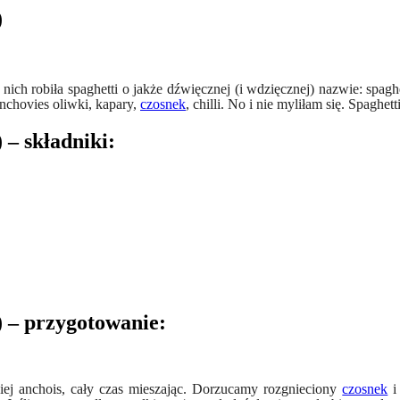
)
ich robiła spaghetti o jakże dźwięcznej (i wdzięcznej) nazwie: spaghet
nchovies oliwki, kapary,
czosnek
, chilli. No i nie myliłam się. Spaghett
 – składniki:
) – przygotowanie:
ej anchois, cały czas mieszając. Dorzucamy rozgnieciony
czosnek
i