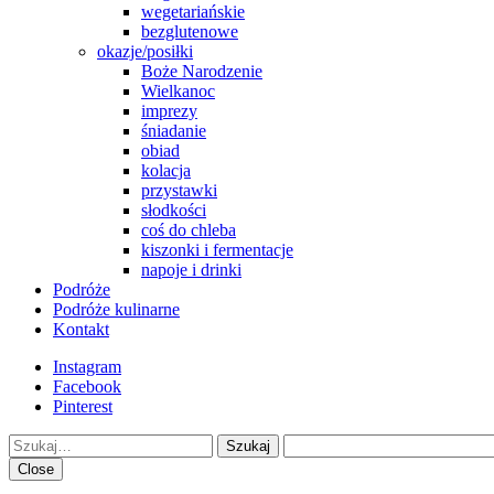
wegetariańskie
bezglutenowe
okazje/posiłki
Boże Narodzenie
Wielkanoc
imprezy
śniadanie
obiad
kolacja
przystawki
słodkości
coś do chleba
kiszonki i fermentacje
napoje i drinki
Podróże
Podróże kulinarne
Kontakt
Instagram
Facebook
Pinterest
Szukaj
Close