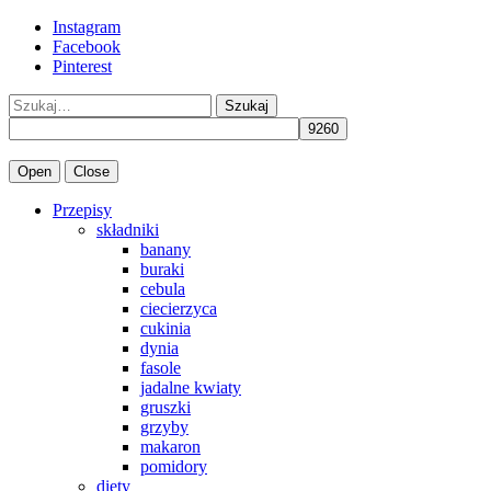
Instagram
Facebook
Pinterest
Szukaj
Open
Close
Przepisy
składniki
banany
buraki
cebula
ciecierzyca
cukinia
dynia
fasole
jadalne kwiaty
gruszki
grzyby
makaron
pomidory
diety