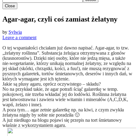
Close
Agar-agar, czyli coś zamiast żelatyny
by
Sylwia
Leave a comment
O tej wspaniałości chciałam już dawno napisać. Agar-agar, to tzw.
„żelatyny roślinna”. Substancja żelująca otrzymywana z glonów
(krasnorostów). Dzięki niej osoby, które nie jedzą mięsa, a także
nie-wegetarianie, którzy unikają normalnej żelatyny, ze względu na
jej skład (skórki, chrząstki, kości, a fuu!), nie muszą rezygnować z
pysznych galaretek, tortów śmietanowych, deserów i innych dań, w
których wymagane jest ich tężenie.
Jakie są plusy agaru, oprócz oczywistego – składu?
No na przykład takie, że agar potrafi ściąć galaretkę w temp.
pokojowej, nie trzeba wkładać jej do lodówki. Roślinna żelatyna
jest łatwostrawna i zawiera wiele witamin i minerałów (A,C,D,K,
wapń, żelazo i inne).
A poza tym… agar zetnie galaretkę np. na kiwi, z czym zwykła
żelatyna nigdy by sobie nie poradziła 🙂
A już niedługo na blogu pojawi się przepis na tort śmietanowy
właśnie z wykorzystaniem agaru.