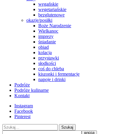
wegańskie
wegetariańskie
bezglutenowe
okazje/posiłki
Boże Narodzenie
Wielkanoc
imprezy
śniadanie
obiad
kolacja
przystawki
słodkości
coś do chleba
kiszonki i fermentacje
napoje i drinki
Podróże
Podróże kulinarne
Kontakt
Instagram
Facebook
Pinterest
Szukaj