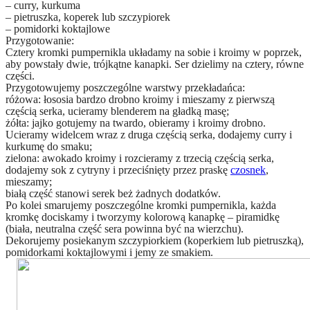
– curry, kurkuma
– pietruszka, koperek lub szczypiorek
– pomidorki koktajlowe
Przygotowanie:
Cztery kromki pumpernikla układamy na sobie i kroimy w poprzek,
aby powstały dwie, trójkątne kanapki. Ser dzielimy na cztery, równe
części.
Przygotowujemy poszczególne warstwy przekładańca:
różowa: łososia bardzo drobno kroimy i mieszamy z pierwszą
częścią serka, ucieramy blenderem na gładką masę;
żółta: jajko gotujemy na twardo, obieramy i kroimy drobno.
Ucieramy widelcem wraz z druga częścią serka, dodajemy curry i
kurkumę do smaku;
zielona: awokado kroimy i rozcieramy z trzecią częścią serka,
dodajemy sok z cytryny i przeciśnięty przez praskę
czosnek
,
mieszamy;
białą część stanowi serek beż żadnych dodatków.
Po kolei smarujemy poszczególne kromki pumpernikla, każda
kromkę dociskamy i tworzymy kolorową kanapkę – piramidkę
(biała, neutralna część sera powinna być na wierzchu).
Dekorujemy posiekanym szczypiorkiem (koperkiem lub pietruszką),
pomidorkami koktajlowymi i jemy ze smakiem.