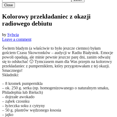
Close
Kolorowy przekładaniec z okazji
radiowego debiutu
by
Sylwia
Leave a comment
Świtem bladym (a właściwie to było jeszcze ciemno) byłam
gościem Czasu Skowronków – audycji w Radiu Białystok. Emocje
powoli opadają, ale minie pewnie jeszcze parę dni, zanim odważę
się to odsłuchać 🙂 Tymczasem mam dla Was przepis na kolorowy
przekładaniec z pumperniklem, który przygotowałam z tej okazji.
Smacznego!
Składniki:
– 8 kromek pumpernikla
– ok. 250 g. serka (np. homogenizowanego o naturalnym smaku,
Philadephia lub Bieluch)
– dojrzałe awokado
– ząbek czosnku
– łyżeczka soku z cytryny
– 50 g. plastrów wędzonego łososia
– jajko