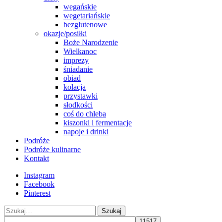
wegańskie
wegetariańskie
bezglutenowe
okazje/posiłki
Boże Narodzenie
Wielkanoc
imprezy
śniadanie
obiad
kolacja
przystawki
słodkości
coś do chleba
kiszonki i fermentacje
napoje i drinki
Podróże
Podróże kulinarne
Kontakt
Instagram
Facebook
Pinterest
Szukaj