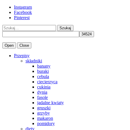
Instagram
Facebook
Pinterest
Szukaj
Open
Close
Przepisy
składniki
banany
buraki
cebula
ciecierzyca
cukinia
dynia
fasole
jadalne kwiaty
gruszki
grzyby
makaron
pomidory
diety