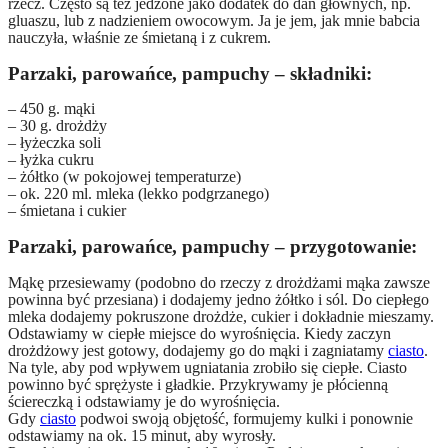
rzecz. Często są też jedzone jako dodatek do dań głównych, np.
gluaszu, lub z nadzieniem owocowym. Ja je jem, jak mnie babcia
nauczyła, właśnie ze śmietaną i z cukrem.
Parzaki, parowańce, pampuchy – składniki:
– 450 g. mąki
– 30 g. drożdży
– łyżeczka soli
– łyżka cukru
– żółtko (w pokojowej temperaturze)
– ok. 220 ml. mleka (lekko podgrzanego)
– śmietana i cukier
Parzaki, parowańce, pampuchy – przygotowanie:
Mąkę przesiewamy (podobno do rzeczy z drożdżami mąka zawsze
powinna być przesiana) i dodajemy jedno żółtko i sól. Do ciepłego
mleka dodajemy pokruszone drożdże, cukier i dokładnie mieszamy.
Odstawiamy w ciepłe miejsce do wyrośnięcia. Kiedy zaczyn
drożdżowy jest gotowy, dodajemy go do mąki i zagniatamy
ciasto
.
Na tyle, aby pod wpływem ugniatania zrobiło się ciepłe. Ciasto
powinno być sprężyste i gładkie. Przykrywamy je płócienną
ściereczką i odstawiamy je do wyrośnięcia.
Gdy
ciasto
podwoi swoją objętość, formujemy kulki i ponownie
odstawiamy na ok. 15 minut, aby wyrosły.