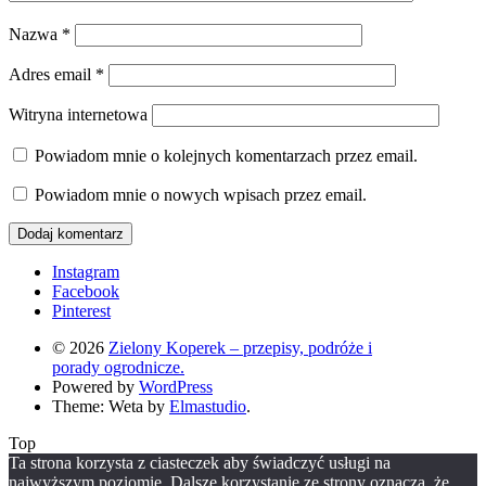
Nazwa
*
Adres email
*
Witryna internetowa
Powiadom mnie o kolejnych komentarzach przez email.
Powiadom mnie o nowych wpisach przez email.
Instagram
Facebook
Pinterest
© 2026
Zielony Koperek – przepisy, podróże i
porady ogrodnicze.
Powered by
WordPress
Theme: Weta by
Elmastudio
.
Top
Ta strona korzysta z ciasteczek aby świadczyć usługi na
najwyższym poziomie. Dalsze korzystanie ze strony oznacza, że