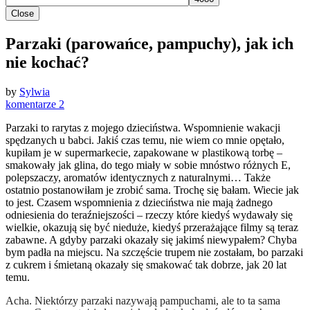
Close
Parzaki (parowańce, pampuchy), jak ich
nie kochać?
by
Sylwia
komentarze 2
Parzaki to rarytas z mojego dzieciństwa. Wspomnienie wakacji
spędzanych u babci. Jakiś czas temu, nie wiem co mnie opętało,
kupiłam je w supermarkecie, zapakowane w plastikową torbę –
smakowały jak glina, do tego miały w sobie mnóstwo różnych E,
polepszaczy, aromatów identycznych z naturalnymi… Także
ostatnio postanowiłam je zrobić sama. Trochę się bałam. Wiecie jak
to jest. Czasem wspomnienia z dzieciństwa nie mają żadnego
odniesienia do teraźniejszości – rzeczy które kiedyś wydawały się
wielkie, okazują się być nieduże, kiedyś przerażające filmy są teraz
zabawne. A gdyby parzaki okazały się jakimś niewypałem? Chyba
bym padła na miejscu. Na szczęście trupem nie zostałam, bo parzaki
z cukrem i śmietaną okazały się smakować tak dobrze, jak 20 lat
temu.
Acha. Niektórzy parzaki nazywają pampuchami, ale to ta sama