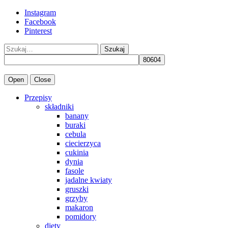
Instagram
Facebook
Pinterest
Szukaj
Open
Close
Przepisy
składniki
banany
buraki
cebula
ciecierzyca
cukinia
dynia
fasole
jadalne kwiaty
gruszki
grzyby
makaron
pomidory
diety