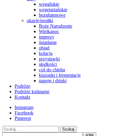
wegańskie
wegetariańskie
bezglutenowe
okazje/posiłki
Boże Narodzenie
Wielkanoc
imprezy
śniadanie
obiad
kolacja
przystawki
słodkości
coś do chleba
kiszonki i fermentacje
napoje i drinki
Podróże
Podróże kulinarne
Kontakt
Instagram
Facebook
Pinterest
Szukaj