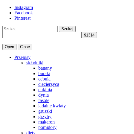
Instagram
Facebook
Pinterest
Szukaj
Open
Close
Przepisy
składniki
banany
buraki
cebula
ciecierzyca
cukinia
dynia
fasole
jadalne kwiaty
gruszki
grzyby
makaron
pomidory
diety