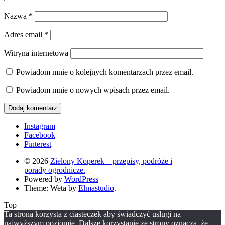
Nazwa
*
Adres email
*
Witryna internetowa
Powiadom mnie o kolejnych komentarzach przez email.
Powiadom mnie o nowych wpisach przez email.
Instagram
Facebook
Pinterest
© 2026
Zielony Koperek – przepisy, podróże i
porady ogrodnicze.
Powered by
WordPress
Theme: Weta by
Elmastudio
.
Top
Ta strona korzysta z ciasteczek aby świadczyć usługi na
najwyższym poziomie. Dalsze korzystanie ze strony oznacza, że