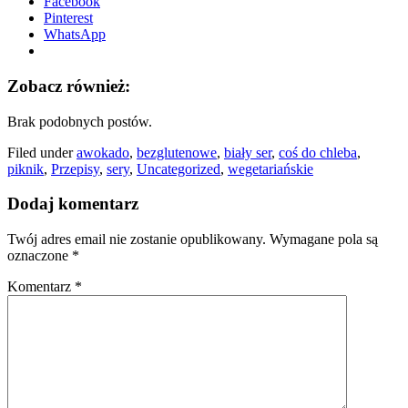
Facebook
Pinterest
WhatsApp
Zobacz również:
Brak podobnych postów.
Filed under
awokado
,
bezglutenowe
,
biały ser
,
coś do chleba
,
piknik
,
Przepisy
,
sery
,
Uncategorized
,
wegetariańskie
Dodaj komentarz
Twój adres email nie zostanie opublikowany.
Wymagane pola są
oznaczone
*
Komentarz
*