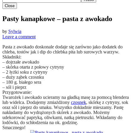
Close
Pasty kanapkowe – pasta z awokado
by
Sylwia
Leave a comment
Pasta z awokado doskonale dodaje się zarówno jako dodatek do
chleba, tostów jak i dip do chlebka pita lub surowych warzyw.
Składniki:
– dojrzałe awokado
– skórka otarta z połowy cytryny
– 2 łyżki soku z cytryny
– duży ząbek czosnku
– 180 g. białego sera
– sól i pieprz
Przygotowanie:
Twarożek i awokado ucieramy na gładką masę za pomocą blendera
lub widelca. Dodajemy zmiażdżony
czosnek
, skórkę z cytryny, sok
oraz sól i pieprz do smaku. Wszystko dokładnie mieszamy. Pastę
nakładamy do wydrążonych skórek z awokado. Możemy
udekorować papryką, oliwkami, natką pietruszki. Wkładamy do
lodówki, do schłodzenia na ok. godzinę.
Smacznego!