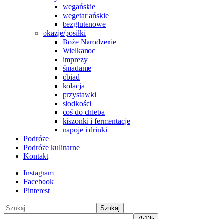
wegańskie
wegetariańskie
bezglutenowe
okazje/posiłki
Boże Narodzenie
Wielkanoc
imprezy
śniadanie
obiad
kolacja
przystawki
słodkości
coś do chleba
kiszonki i fermentacje
napoje i drinki
Podróże
Podróże kulinarne
Kontakt
Instagram
Facebook
Pinterest
Szukaj