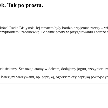
k. Tak po prostu.
ów” Radia Białystok. Jej tematem były bardzo przyjemne rzeczy – wios
 szczypiorkiem i rzodkiewką. Banalnie prosty w przygotowaniu i bard
ek siekamy. Ser rozgniatamy widelcem, dodajemy jogurt, szczypior i
 świeżymi warzywami, np. papryką, ogórkiem czy papryką pokrojonym