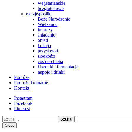
wegetariańskie
bezglutenowe
okazje/posiłki
Boże Narodzenie
Wielkanoc
imprezy
śniadanie
obiad
kolacja
przystawki
słodkości
coś do chleba
kiszonki i fermentacje
napoje i drinki
Podróże
Podróże kulinarne
Kontakt
Instagram
Facebook
Pinterest
Szukaj
Close