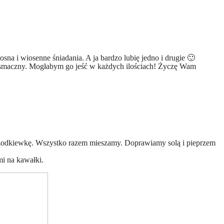
na i wiosenne śniadania. A ja bardzo lubię jedno i drugie 🙂
zo smaczny. Mogłabym go jeść w każdych ilościach! Życzę Wam
 rzodkiewkę. Wszystko razem mieszamy. Doprawiamy solą i pieprzem
i na kawałki.