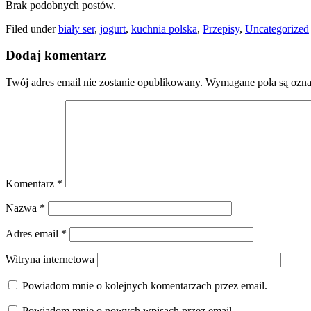
Brak podobnych postów.
Filed under
biały ser
,
jogurt
,
kuchnia polska
,
Przepisy
,
Uncategorized
Dodaj komentarz
Twój adres email nie zostanie opublikowany.
Wymagane pola są ozn
Komentarz
*
Nazwa
*
Adres email
*
Witryna internetowa
Powiadom mnie o kolejnych komentarzach przez email.
Powiadom mnie o nowych wpisach przez email.