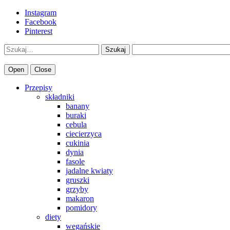
Instagram
Facebook
Pinterest
Szukaj
Open
Close
Przepisy
składniki
banany
buraki
cebula
ciecierzyca
cukinia
dynia
fasole
jadalne kwiaty
gruszki
grzyby
makaron
pomidory
diety
wegańskie