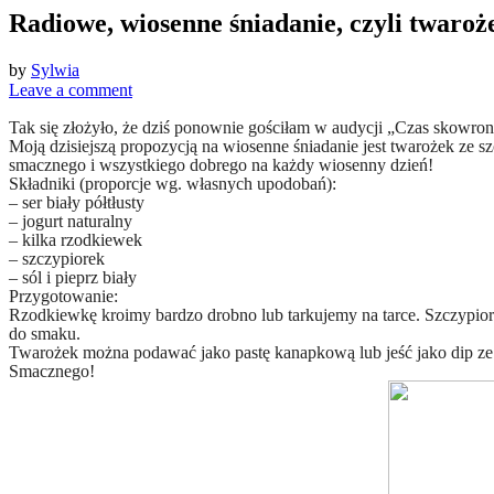
Radiowe, wiosenne śniadanie, czyli twaroże
by
Sylwia
Leave a comment
Tak się złożyło, że dziś ponownie gościłam w audycji „Czas skowronk
Moją dzisiejszą propozycją na wiosenne śniadanie jest twarożek ze
smacznego i wszystkiego dobrego na każdy wiosenny dzień!
Składniki (proporcje wg. własnych upodobań):
– ser biały półtłusty
– jogurt naturalny
– kilka rzodkiewek
– szczypiorek
– sól i pieprz biały
Przygotowanie:
Rzodkiewkę kroimy bardzo drobno lub tarkujemy na tarce. Szczypior
do smaku.
Twarożek można podawać jako pastę kanapkową lub jeść jako dip ze
Smacznego!