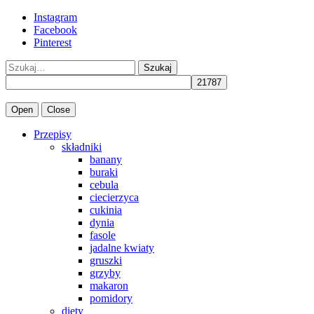
Instagram
Facebook
Pinterest
Szukaj
Open
Close
Przepisy
składniki
banany
buraki
cebula
ciecierzyca
cukinia
dynia
fasole
jadalne kwiaty
gruszki
grzyby
makaron
pomidory
diety