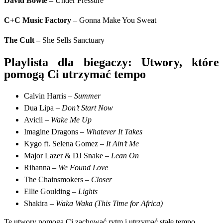
David Bowie
–
Under Pressure
C+C Music Factory
– Gonna Make You Sweat
The Cult
–
She Sells Sanctuary
Playlista dla biegaczy: Utwory, które
pomogą Ci utrzymać tempo
Calvin Harris –
Summer
Dua Lipa –
Don’t Start Now
Avicii –
Wake Me Up
Imagine Dragons –
Whatever It Takes
Kygo ft. Selena Gomez –
It Ain’t Me
Major Lazer & DJ Snake –
Lean On
Rihanna –
We Found Love
The Chainsmokers –
Closer
Ellie Goulding –
Lights
Shakira –
Waka Waka (This Time for Africa)
Te utwory pomogą Ci zachować rytm i utrzymać stałe tempo,