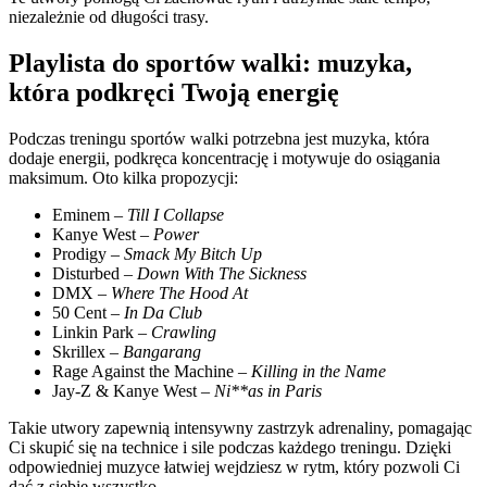
niezależnie od długości trasy.
Playlista do sportów walki: muzyka,
która podkręci Twoją energię
Podczas treningu sportów walki potrzebna jest muzyka, która
dodaje energii, podkręca koncentrację i motywuje do osiągania
maksimum. Oto kilka propozycji:
Eminem –
Till I Collapse
Kanye West –
Power
Prodigy –
Smack My Bitch Up
Disturbed –
Down With The Sickness
DMX –
Where The Hood At
50 Cent –
In Da Club
Linkin Park –
Crawling
Skrillex –
Bangarang
Rage Against the Machine –
Killing in the Name
Jay-Z & Kanye West –
Ni**as in Paris
Takie utwory zapewnią intensywny zastrzyk adrenaliny, pomagając
Ci skupić się na technice i sile podczas każdego treningu. Dzięki
odpowiedniej muzyce łatwiej wejdziesz w rytm, który pozwoli Ci
dać z siebie wszystko.