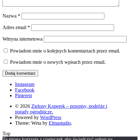
Nazwa
*
Adres email
*
Witryna internetowa
Powiadom mnie o kolejnych komentarzach przez email.
Powiadom mnie o nowych wpisach przez email.
Instagram
Facebook
Pinterest
© 2026
Zielony Koperek – przepisy, podróże i
porady ogrodnicze.
Powered by
WordPress
Theme: Weta by
Elmastudio
.
Top
Ta strona korzysta z ciasteczek aby świadczyć usługi na