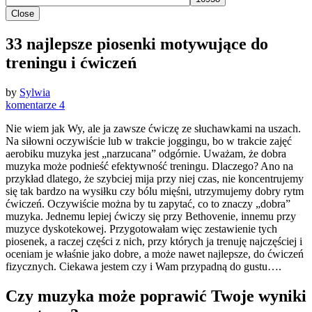
Close
33 najlepsze piosenki motywujące do
treningu i ćwiczeń
by
Sylwia
komentarze 4
Nie wiem jak Wy, ale ja zawsze ćwiczę ze słuchawkami na uszach.
Na siłowni oczywiście lub w trakcie joggingu, bo w trakcie zajęć
aerobiku muzyka jest „narzucana” odgórnie. Uważam, że dobra
muzyka może podnieść efektywność treningu. Dlaczego? Ano na
przykład dlatego, że szybciej mija przy niej czas, nie koncentrujemy
się tak bardzo na wysiłku czy bólu mięśni, utrzymujemy dobry rytm
ćwiczeń. Oczywiście można by tu zapytać, co to znaczy „dobra”
muzyka. Jednemu lepiej ćwiczy się przy Bethovenie, innemu przy
muzyce dyskotekowej. Przygotowałam więc zestawienie tych
piosenek, a raczej części z nich, przy których ja trenuję najczęściej i
oceniam je właśnie jako dobre, a może nawet najlepsze, do ćwiczeń
fizycznych. Ciekawa jestem czy i Wam przypadną do gustu….
Czy muzyka może poprawić Twoje wyniki