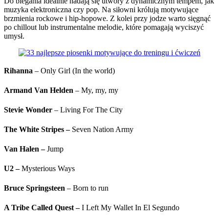
Do biegania idealnie nadają się utwory z dynamicznym tempem, jak
muzyka elektroniczna czy pop. Na siłowni królują motywujące
brzmienia rockowe i hip-hopowe. Z kolei przy jodze warto sięgnąć
po chillout lub instrumentalne melodie, które pomagają wyciszyć
umysł.
Rihanna
– Only Girl (In the world)
Armand Van Helden
– My, my, my
Stevie Wonder
– Living For The City
The White Stripes
–
Seven Nation Army
Van Halen
–
Jump
U2
–
Mysterious Ways
Bruce Springsteen
– Born to run
A Tribe Called Quest
–
I Left My Wallet In El Segundo