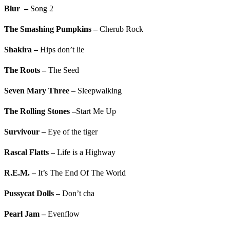
Blur
–
Song 2
The Smashing Pumpkins
–
Cherub Rock
Shakira
–
Hips don’t lie
The Roots
–
The Seed
Seven Mary Three
– Sleepwalking
The Rolling Stones
–
Start Me Up
Survivour
–
Eye of the tiger
Rascal Flatts
–
Life is a Highway
R.E.M.
–
It’s The End Of The World
Pussycat Dolls
–
Don’t cha
Pearl Jam
–
Evenflow