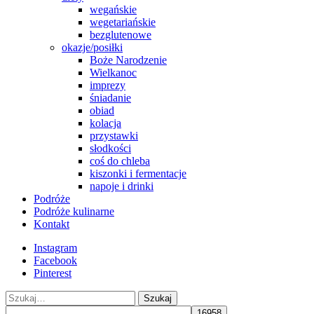
wegańskie
wegetariańskie
bezglutenowe
okazje/posiłki
Boże Narodzenie
Wielkanoc
imprezy
śniadanie
obiad
kolacja
przystawki
słodkości
coś do chleba
kiszonki i fermentacje
napoje i drinki
Podróże
Podróże kulinarne
Kontakt
Instagram
Facebook
Pinterest
Szukaj