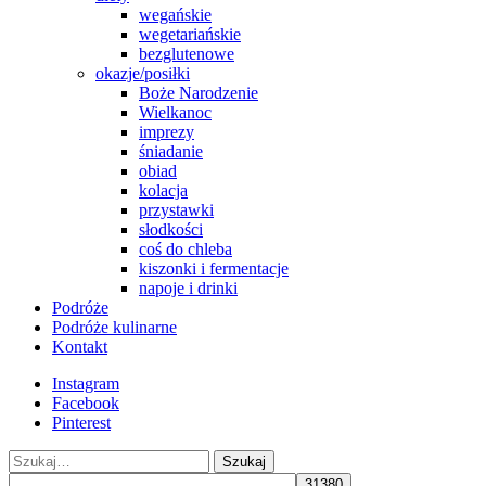
wegańskie
wegetariańskie
bezglutenowe
okazje/posiłki
Boże Narodzenie
Wielkanoc
imprezy
śniadanie
obiad
kolacja
przystawki
słodkości
coś do chleba
kiszonki i fermentacje
napoje i drinki
Podróże
Podróże kulinarne
Kontakt
Instagram
Facebook
Pinterest
Szukaj