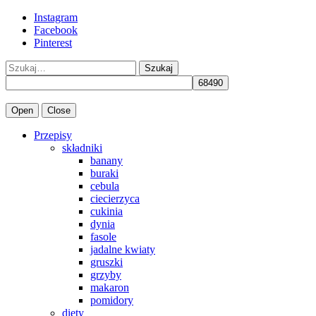
Instagram
Facebook
Pinterest
Szukaj
Open
Close
Przepisy
składniki
banany
buraki
cebula
ciecierzyca
cukinia
dynia
fasole
jadalne kwiaty
gruszki
grzyby
makaron
pomidory
diety