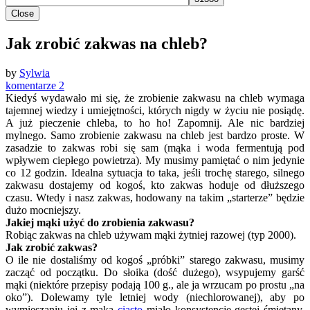
Close
Jak zrobić zakwas na chleb?
by
Sylwia
komentarze 2
Kiedyś wydawało mi się, że zrobienie zakwasu na chleb wymaga
tajemnej wiedzy i umiejętności, których nigdy w życiu nie posiądę.
A już pieczenie chleba, to ho ho! Zapomnij. Ale nic bardziej
mylnego. Samo zrobienie zakwasu na chleb jest bardzo proste. W
zasadzie to zakwas robi się sam (mąka i woda fermentują pod
wpływem ciepłego powietrza). My musimy pamiętać o nim jedynie
co 12 godzin. Idealna sytuacja to taka, jeśli trochę starego, silnego
zakwasu dostajemy od kogoś, kto zakwas hoduje od dłuższego
czasu. Wtedy i nasz zakwas, hodowany na takim „starterze” będzie
dużo mocniejszy.
Jakiej mąki użyć do zrobienia zakwasu?
Robiąc zakwas na chleb używam mąki żytniej razowej (typ 2000).
Jak zrobić zakwas?
O ile nie dostaliśmy od kogoś „próbki” starego zakwasu, musimy
zacząć od początku. Do słoika (dość dużego), wsypujemy garść
mąki (niektóre przepisy podają 100 g., ale ja wrzucam po prostu „na
oko”). Dolewamy tyle letniej wody (niechlorowanej), aby po
wymieszaniu jej z mąką
ciasto
miało konsystencję gęstej śmietany.