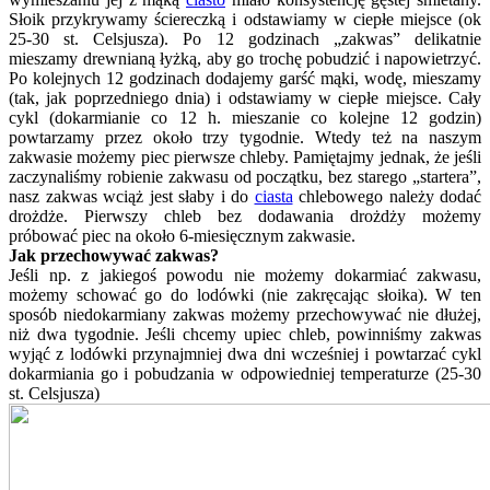
Słoik przykrywamy ściereczką i odstawiamy w ciepłe miejsce (ok
25-30 st. Celsjusza). Po 12 godzinach „zakwas” delikatnie
mieszamy drewnianą łyżką, aby go trochę pobudzić i napowietrzyć.
Po kolejnych 12 godzinach dodajemy garść mąki, wodę, mieszamy
(tak, jak poprzedniego dnia) i odstawiamy w ciepłe miejsce. Cały
cykl (dokarmianie co 12 h. mieszanie co kolejne 12 godzin)
powtarzamy przez około trzy tygodnie. Wtedy też na naszym
zakwasie możemy piec pierwsze chleby. Pamiętajmy jednak, że jeśli
zaczynaliśmy robienie zakwasu od początku, bez starego „startera”,
nasz zakwas wciąż jest słaby i do
ciasta
chlebowego należy dodać
drożdże. Pierwszy chleb bez dodawania drożdży możemy
próbować piec na około 6-miesięcznym zakwasie.
Jak przechowywać zakwas?
Jeśli np. z jakiegoś powodu nie możemy dokarmiać zakwasu,
możemy schować go do lodówki (nie zakręcając słoika). W ten
sposób niedokarmiany zakwas możemy przechowywać nie dłużej,
niż dwa tygodnie. Jeśli chcemy upiec chleb, powinniśmy zakwas
wyjąć z lodówki przynajmniej dwa dni wcześniej i powtarzać cykl
dokarmiania go i pobudzania w odpowiedniej temperaturze (25-30
st. Celsjusza)