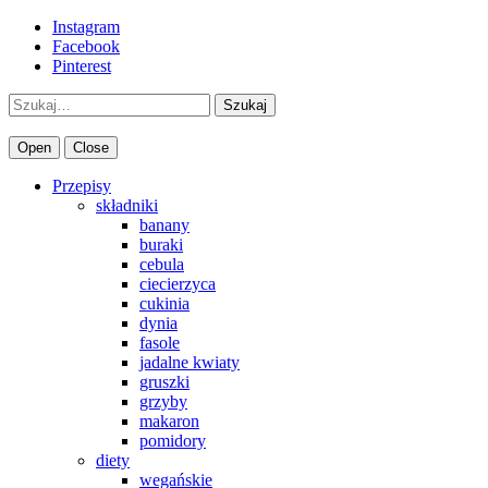
Instagram
Facebook
Pinterest
Szukaj
Open
Close
Przepisy
składniki
banany
buraki
cebula
ciecierzyca
cukinia
dynia
fasole
jadalne kwiaty
gruszki
grzyby
makaron
pomidory
diety
wegańskie