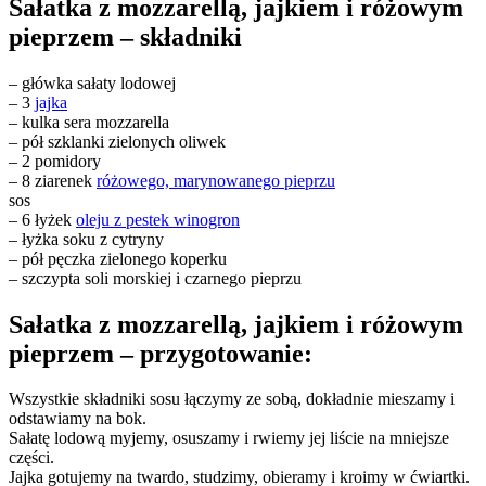
Sałatka z mozzarellą, jajkiem i różowym
pieprzem – składniki
– główka sałaty lodowej
– 3
jajka
– kulka sera mozzarella
– pół szklanki zielonych oliwek
– 2 pomidory
– 8 ziarenek
różowego, marynowanego pieprzu
sos
– 6 łyżek
oleju z pestek winogron
– łyżka soku z cytryny
– pół pęczka zielonego koperku
– szczypta soli morskiej i czarnego pieprzu
Sałatka z mozzarellą, jajkiem i różowym
pieprzem – przygotowanie:
Wszystkie składniki sosu łączymy ze sobą, dokładnie mieszamy i
odstawiamy na bok.
Sałatę lodową myjemy, osuszamy i rwiemy jej liście na mniejsze
części.
Jajka gotujemy na twardo, studzimy, obieramy i kroimy w ćwiartki.