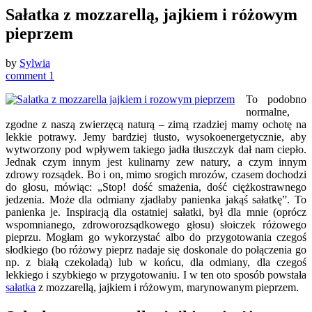
Sałatka z mozzarellą, jajkiem i różowym
pieprzem
by
Sylwia
comment 1
To podobno
normalne,
zgodne z naszą zwierzęcą naturą – zimą rzadziej mamy ochotę na
lekkie potrawy. Jemy bardziej tłusto, wysokoenergetycznie, aby
wytworzony pod wpływem takiego jadła tłuszczyk dał nam ciepło.
Jednak czym innym jest kulinarny zew natury, a czym innym
zdrowy rozsądek. Bo i on, mimo srogich mrozów, czasem dochodzi
do głosu, mówiąc: „Stop! dość smażenia, dość ciężkostrawnego
jedzenia. Może dla odmiany zjadłaby panienka jakąś sałatkę”. To
panienka je. Inspiracją dla ostatniej sałatki, był dla mnie (oprócz
wspomnianego, zdroworozsądkowego głosu) słoiczek różowego
pieprzu. Mogłam go wykorzystać albo do przygotowania czegoś
słodkiego (bo różowy pieprz nadaje się doskonale do połączenia go
np. z białą czekoladą) lub w końcu, dla odmiany, dla czegoś
lekkiego i szybkiego w przygotowaniu. I w ten oto sposób powstała
sałatka
z mozzarellą, jajkiem i różowym, marynowanym pieprzem.