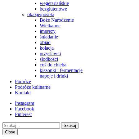
wegetariańskie
bezglutenowe
okazje/posiłki
Boże Narodzenie
Wielkanoc
imprezy
śniadanie
obiad
kolacja
przystawki
słodkości
coś do chleba
kiszonki i fermentacje
napoje i drinki
Podróże
Podróże kulinarne
Kontakt
Instagram
Facebook
Pinterest
Szukaj
Close