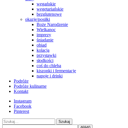
wegańskie
wegetariańskie
bezglutenowe
okazje/posiłki
Boże Narodzenie
Wielkanoc
imprezy
śniadanie
obiad
kolacja
przystawki
słodkości
coś do chleba
kiszonki i fermentacje
napoje i drinki
Podróże
Podróże kulinarne
Kontakt
Instagram
Facebook
Pinterest
Szukaj