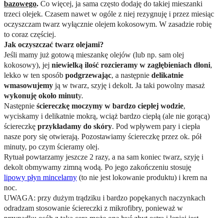
bazowego
.
Co więcej, ja sama często dodaję do takiej mieszanki
trzeci olejek. Czasem nawet w ogóle z niej rezygnuję i przez miesiąc
oczyszczam twarz wyłącznie olejem kokosowym. W zasadzie robię
to coraz częściej.
Jak oczyszczać twarz olejami?
Jeśli mamy już gotową mieszankę olejów (lub np. sam olej
kokosowy), jej
niewielką ilość rozcieramy w zagłębieniach dłoni
,
lekko w ten sposób
podgrzewając
, a następnie
delikatnie
wmasowujemy
ją w twarz, szyję i dekolt. Ja taki powolny masaż
wykonuję około minut
y.
Następnie
ściereczkę moczymy w bardzo ciepłej wodzie
,
wyciskamy i delikatnie mokrą, wciąż bardzo ciepłą (ale nie gorącą)
ściereczkę
przykładamy do skóry
. Pod wpływem pary i ciepła
nasze pory się otwierają. Pozostawiamy ściereczkę przez ok. pół
minuty, po czym ścieramy olej.
Rytuał powtarzamy jeszcze 2 razy, a na sam koniec twarz, szyję i
dekolt obmywamy zimną wodą. Po jego zakończeniu stosuję
lipowy płyn mincelarny
(to nie jest lokowanie produktu) i krem na
noc.
UWAGA: przy dużym trądziku i bardzo popękanych naczynkach
odradzam stosowanie ściereczki z mikrofibry, ponieważ w