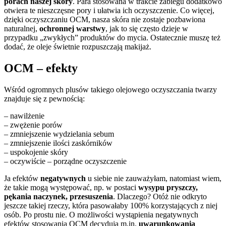
porach naszej skóry
. Para stosowana w trakcie zabiegu dodatkowo
otwiera te nieszczęsne pory i ułatwia ich oczyszczenie. Co więcej,
dzięki oczyszczaniu OCM, nasza skóra nie zostaje pozbawiona
naturalnej,
ochronnej warstwy
, jak to się często dzieje w
przypadku „zwykłych” produktów do mycia. Ostatecznie muszę też
dodać, że oleje świetnie rozpuszczają makijaż.
OCM – efekty
Wśród ogromnych plusów takiego olejowego oczyszczania twarzy
znajduje się z pewnością:
– nawilżenie
– zwężenie porów
– zmniejszenie wydzielania sebum
– zmniejszenie ilości zaskórników
– uspokojenie skóry
– oczywiście – porządne oczyszczenie
Ja efektów
negatywnych
u siebie nie zauważyłam, natomiast wiem,
że takie mogą występować, np. w postaci
wysypu pryszczy,
pękania naczynek, przesuszenia
. Dlaczego? Otóż nie odkryto
jeszcze takiej rzeczy, która pasowałaby 100% korzystających z niej
osób. Po prostu nie. O możliwości wystąpienia negatywnych
efektów stosowania OCM decydują m.in.
uwarunkowania