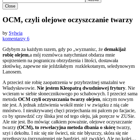
Close
OCM, czyli olejowe oczyszczanie twarzy
by
Sylwia
komentarzy 6
Gdybym za każdym razem, gdy po „wyznaniu:, że
demakijaż
robię olejem
,a mój rozmówca natychmiast obdarza mnie
spojrzeniem na pograniczu obrzydzenia i litości, dostawała
złotówkę, zapewne nie jeździłabym rozklekotanym, seledynowym
Lanosem.
A przecież nie robię zaopatrzenia w przybrzeżnej smażalni we
Władysławowie.
Nie jestem Kleopatrą dwudniowej frytury
. Nie
wcieram w siebie słonecznikowego po schabowych. I przecież sama
metoda
OCM czyli oczyszczania twarzy olejem
, niczym nowym
nie jest. A jednak zdziwienia wokół mnie i w związku z nią całe
mnóstwo. I nieukrywanej chęci przejechania mi palcem po facjacie,
co by sprawdzić czy śliska jest od tego oleju, jak poręcze w ZUSie.
Ale nie jest. Bo mówiąc całkiem poważnie, olejowe oczyszczanie
twarzy
(OCM), to rewelacyjna metoda dbania o skórę
twarzy,
szyi i dekoltu. I nic się nie świeci, nic nie błyszczy, skóra się nie
przetłuszcza (przynajmniej nie bardziej, niż zwykle). Ale po kolei…