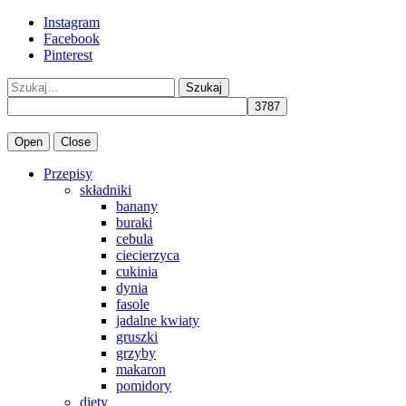
Instagram
Facebook
Pinterest
Szukaj
Open
Close
Przepisy
składniki
banany
buraki
cebula
ciecierzyca
cukinia
dynia
fasole
jadalne kwiaty
gruszki
grzyby
makaron
pomidory
diety