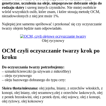
genetyczne, uczulenia na oleje, niepoprawne dobranie oleju do
rodzaju skóry
i szereg innych czynników. Nie mniej osobiście
wśród wszystkich osób, które znam, i które stosują metodę OCM,
niezadowolonych z niej jest może 1%.
Najlepiej jest samemu spróbować i przekonać się czy oczyszczanie
twarzy olejem będzie nam odpowiadało.
Olej rycynowy
OCM czyli oczyszczanie twarzy krok po
kroku
Do oczyszczania twarzy potrzebujemy:
– szmatki/ściereczki (ja używam z mikrofibry)
– oleju rycynowego
– oleju bazowego dobranego do typu cery:
Skóra tłusta/mieszana:
olej jojoba, lniany, z orzechów włoskich, z
konopi, olej lniany, olej sezamowy,olej z orzechów laskowych, olej
z pestek brzoskwini, olej z pestek dyni, olej sojowy, olej z konopi,
olej ryżowy, olej kokosowy