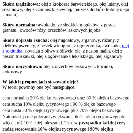
Skóra trądzikowa:
olej z krokosza barwierskiego, olej lniany, olej
sezamowy, olej z czarnuszki siewnej, możesz dodać odrobinę oleju
tamanu,
Skóra normalna:
awokado, ze słodkich migdałów, z pestek
granatu, owoców róży, orzechów laskowych jojoba
Skóra dojrzała i sucha:
olej migdałowy, arganowy, różany, z
kiełków pszenicy, z pestek winogron, z ogórecznika, awokado,
o
lej
z rokitnika
, skwalan z oliwy z oliwek, olej z nasion malin, olej z
nasion truskawki, olej z ogórecznika lekarskiego, olej arganowy
Skóra naczynkowa:
olej z orzechów laskowych, kocanki,
kokosowy
W jakich proporcjach stosować oleje?
W teorii powinny one być następujące:
cera normalna 20% olejku rycynowego oraz 80 % olejku bazowego
cera sucha 10% olejku rycynowego i 90 % olejku bazowego
cera tłusta 30 % olejku rycynowego plus 70% olejku bazowego
Natomiast ja nie polecam zwiększania ilości oleju rycynowego do
więcej, niż 10% całej mieszanki. Tzn.
w przypadku każdej cery
radzę stosowanie 10% olejku rycynowego i 90% olejku