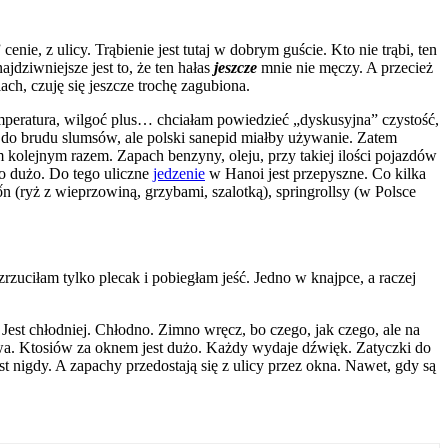
ie, z ulicy. Trąbienie jest tutaj w dobrym guście. Kto nie trąbi, ten
ajdziwniejsze jest to, że ten hałas
jeszcze
mnie nie męczy. A przecież
ach, czuję się jeszcze trochę zagubiona.
peratura, wilgoć plus… chciałam powiedzieć „dyskusyjna” czystość,
e do brudu slumsów, ale polski sanepid miałby używanie. Zatem
m kolejnym razem. Zapach benzyny, oleju, przy takiej ilości pojazdów
zo dużo. Do tego uliczne
jedzenie
w Hanoi jest przepyszne. Co kilka
n (ryż z wieprzowiną, grzybami, szalotką), springrollsy (w Polsce
uciłam tylko plecak i pobiegłam jeść. Jedno w knajpce, a raczej
Jest chłodniej. Chłodno. Zimno wręcz, bo czego, jak czego, ale na
śpiewa. Ktosiów za oknem jest dużo. Każdy wydaje dźwięk. Zatyczki do
t nigdy. A zapachy przedostają się z ulicy przez okna. Nawet, gdy są