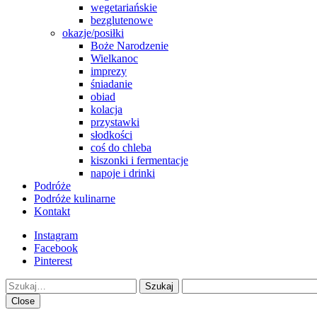
wegetariańskie
bezglutenowe
okazje/posiłki
Boże Narodzenie
Wielkanoc
imprezy
śniadanie
obiad
kolacja
przystawki
słodkości
coś do chleba
kiszonki i fermentacje
napoje i drinki
Podróże
Podróże kulinarne
Kontakt
Instagram
Facebook
Pinterest
Szukaj
Close