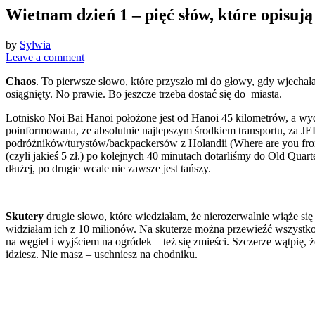
Wietnam dzień 1 – pięć słów, które opisuj
by
Sylwia
Leave a comment
Chaos
. To pierwsze słowo, które przyszło mi do głowy, gdy wjecha
osiągnięty. No prawie. Bo jeszcze trzeba dostać się do miasta.
Lotnisko Noi Bai Hanoi położone jest od Hanoi 45 kilometrów, a wyd
poinformowana, ze absolutnie najlepszym środkiem transportu, za JE
podróżników/turystów/backpackersów z Holandii (Where are you from
(czyli jakieś 5 zł.) po kolejnych 40 minutach dotarliśmy do Old Quar
dłużej, po drugie wcale nie zawsze jest tańszy.
Skutery
drugie słowo, które wiedziałam, że nierozerwalnie wiąże s
widziałam ich z 10 milionów. Na skuterze można przewieźć wszystko i
na węgiel i wyjściem na ogródek – też się zmieści. Szczerze wątpię, 
idziesz. Nie masz – uschniesz na chodniku.