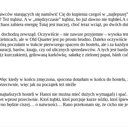
wców starających się namówić Cię do kupienia czegoś w „najlepszej” cen
 Też trąbisz. A w „międzyczasie” trąbisz, bo już dawno nie trąbiłeś.A n
aos zabiera energię Tutaj jest inaczej, choć teraz wciąż, po dwóch dni
, dochodzą zewsząd. Oczywiście – nie zawsze przyjemne – wysoka tem
ielnicach, ale w Old Quarter jest po prostu brudno. Daleko oczywiści
tórą poczułam w trakcie pierwszego spaceru do hostelu, ale i za każdy
auracji, barów, knajp, czy od ulicznych sprzedawców. A tych jest bard
(z kurczakiem), grilowaną karkówkę, sałatkę z zielonej papai, bánh cuố
ęc kiedy w końcu zmęczona, spocona dotarłam w końcu do hostelu, zrz
rzeciwnie, więc jak na początek też nieźle
 najtańszych hosteli w Hanoi nie można mieć dużych wymagań) i spać. 
nawet wprost przeciwnie. Ktoś trąbki, ktoś porcjuje kurze nóżki, ktoś 
ewno będzie ciszej… o naiwności… Rano przekonam się, że cicho nie jes