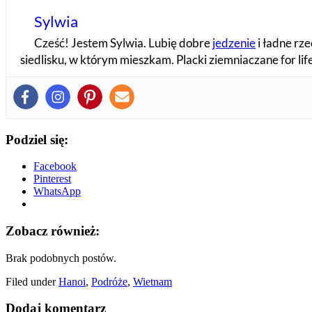
Sylwia
Cześć! Jestem Sylwia. Lubię dobre
jedzenie
i ładne rze
siedlisku, w którym mieszkam. Placki ziemniaczane for li
Podziel się:
Facebook
Pinterest
WhatsApp
Zobacz również:
Brak podobnych postów.
Filed under
Hanoi
,
Podróże
,
Wietnam
Dodaj komentarz