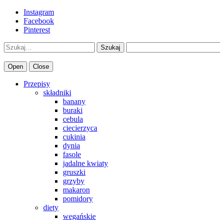
Instagram
Facebook
Pinterest
Szukaj
Open
Close
Przepisy
składniki
banany
buraki
cebula
ciecierzyca
cukinia
dynia
fasole
jadalne kwiaty
gruszki
grzyby
makaron
pomidory
diety
wegańskie