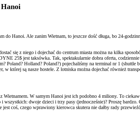
ą Hanoi
łam do Hanoi. Ale zanim Wietnam, to jeszcze dość długa, bo 24-godzi
ostać się z niego i dojechać do centrum miasta można na kilka sposobó
DYNE 25$ jest taksówka. Tak, spektakularnie dobra oferta, codziennie
? Poland? Holland? Poland?) pojechaliśmy na terminal nr 1 (shuttle 
ter, w której są nasze hostele. Z lotniska można dojechać również tran
ię z Wietnamem. W samym Hanoi jest ich podobno 4 miliony. To ciekaw
 wszystkich: dwoje dzieci i trzy pasy (jednocześnie)? Proszę bardzo.
że jest coś, czego wprawiony kierowca skutera nie dałby rady przewieźć