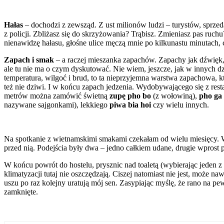
Hałas
– dochodzi z zewsząd. Z ust milionów ludzi – turystów, sprzeda
z policji. Zbliżasz się do skrzyżowania? Trąbisz. Zmieniasz pas ruchu?
nienawidzę hałasu, głośne ulice męczą mnie po kilkunastu minutach, ch
Zapach i smak
– a raczej mieszanka zapachów. Zapachy jak dźwięk
ale tu nie ma o czym dyskutować. Nie wiem, jeszcze, jak w innych dz
temperatura, wilgoć i brud, to ta nieprzyjemna warstwa zapachowa, k
też nie dziwi. I w końcu zapach jedzenia. Wydobywającego się z rest
metrów można zamówić świetną
zupę pho bo
(z wołowiną),
pho ga
nazywane sajgonkami), lekkiego
piwa bia hoi
czy wielu innych.
Na spotkanie z wietnamskimi smakami czekałam od wielu miesięcy. Wi
przed nią. Podejścia były dwa – jedno całkiem udane, drugie wprost p
W końcu powrót do hostelu, prysznic nad toaletą (wybierając jeden z
klimatyzacji tutaj nie oszczędzają. Ciszej natomiast nie jest, może 
uszu po raz kolejny uratują mój sen. Zasypiając myślę, że rano na p
zamknięte.