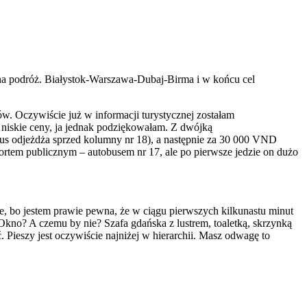
nna podróż. Białystok-Warszawa-Dubaj-Birma i w końcu cel
w. Oczywiście już w informacji turystycznej zostałam
 niskie ceny, ja jednak podziękowałam. Z dwójką
bus odjeżdża sprzed kolumny nr 18), a następnie za 30 000 VND
sportem publicznym – autobusem nr 17, ale po pierwsze jedzie on dużo
e, bo jestem prawie pewna, że w ciągu pierwszych kilkunastu minut
 Okno? A czemu by nie? Szafa gdańska z lustrem, toaletką, skrzynką
. Pieszy jest oczywiście najniżej w hierarchii. Masz odwagę to