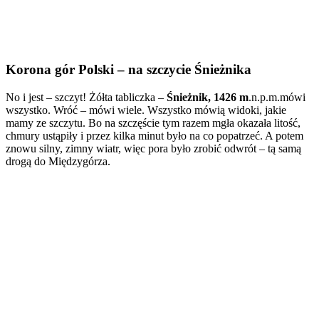
Korona gór Polski – na szczycie Śnieżnika
No i jest – szczyt! Żółta tabliczka –
Śnieżnik, 1426 m
.n.p.m.mówi
wszystko. Wróć – mówi wiele. Wszystko mówią widoki, jakie
mamy ze szczytu. Bo na szczęście tym razem mgła okazała litość,
chmury ustąpiły i przez kilka minut było na co popatrzeć. A potem
znowu silny, zimny wiatr, więc pora było zrobić odwrót – tą samą
drogą do Międzygórza.