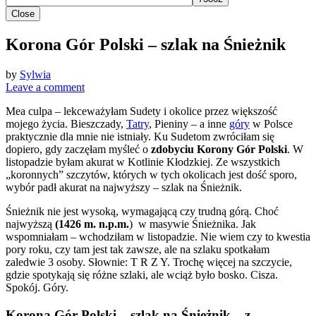
Close
Korona Gór Polski – szlak na Śnieżnik
by
Sylwia
Leave a comment
Mea culpa – lekceważyłam Sudety i okolice przez większość
mojego życia. Bieszczady,
Tatry
, Pieniny – a inne
góry
w Polsce
praktycznie dla mnie nie istniały. Ku Sudetom zwróciłam się
dopiero, gdy zaczęłam myśleć o
zdobyciu Korony Gór Polski
. W
listopadzie byłam akurat w Kotlinie Kłodzkiej. Ze wszystkich
„koronnych” szczytów, których w tych okolicach jest dość sporo,
wybór padł akurat na najwyższy – szlak na Śnieżnik.
Śnieżnik nie jest wysoką, wymagającą czy trudną górą. Choć
najwyższą
(1426 m. n.p.m.
) w masywie Śnieżnika. Jak
wspomniałam – wchodziłam w listopadzie. Nie wiem czy to kwestia
pory roku, czy tam jest tak zawsze, ale na szlaku spotkałam
zaledwie 3 osoby. Słownie: T R Z Y. Trochę więcej na szczycie,
gdzie spotykają się różne szlaki, ale wciąż było bosko. Cisza.
Spokój. Góry.
Korona Gór Polski – szlak na Śnieżnik – z