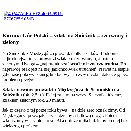
Korona Gór Polski – szlak na Śnieżnik – czerwony i
zielony
Na Śnieżnik z Międzygórza prowadzi kilka szlaków. Podobno
najtrudniejsza trasa prowadzi szlakiem czerwonym, a potem
zielonym. Uwaga – „najtrudniejsza”
wcale nie znaczy trudna
. Bo
naprawdę brak jest na niej jakichkolwiek utrudnień. Nawet na etapie
gdy trasę pokrywał śnieg lub lód wystarczyły raczki i dało się ją bez
problemu przejść.
Szlak czerwony prowadzi z Międzygórza do Schroniska na
Śnieżniku
(ok. 2,5 h.). Dalej za nim na szczyt Śnieżnika idziemy
szlakiem zielonym (ok. 20 minut).
Jak to często o tej porze roku bywa – na dole zero oznak zimy. Od
Międzygórza przez jakiś czas idziemy asfaltową drogą. Potem
wkraczamy w las, ale i tu śnieżka dobrze ubita i idziemy po niej bez
większego problemu.