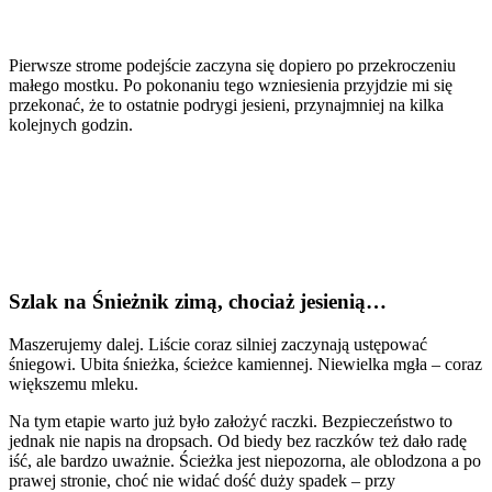
Pierwsze strome podejście zaczyna się dopiero po przekroczeniu
małego mostku. Po pokonaniu tego wzniesienia przyjdzie mi się
przekonać, że to ostatnie podrygi jesieni, przynajmniej na kilka
kolejnych godzin.
Szlak na Śnieżnik zimą, chociaż jesienią…
Maszerujemy dalej. Liście coraz silniej zaczynają ustępować
śniegowi. Ubita śnieżka, ścieżce kamiennej. Niewielka mgła – coraz
większemu mleku.
Na tym etapie warto już było założyć raczki. Bezpieczeństwo to
jednak nie napis na dropsach. Od biedy bez raczków też dało radę
iść, ale bardzo uważnie. Ścieżka jest niepozorna, ale oblodzona a po
prawej stronie, choć nie widać dość duży spadek – przy