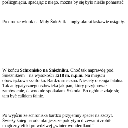
poślizgnięciu, spadając z niego, można by się było nieźle poharatać.
Po drodze widok na Mały Śnieżnik – mgły akurat łaskawie ustąpiły.
W końcu
Schronisko na Śnieżniku
. Choć tak naprawdę pod
Śnieżnikiem – na wysokości
1218 m. n.p.m.
Na miejscu
obowiązkowa szarlotka. Bardzo smaczna. Niestety obsługa fatalna.
Tak antypatycznego człowieka jak pan, który przyjmował
zamówienie, dawno nie spotkałam. Szkoda. Bo ogólnie zdaje się
tam być całkiem fajnie.
Po wyjściu ze schroniska bardzo przyjemny spacer na szczyt.
Świeży śnieg na odcinku jeszcze pokrytym drzewami zrobił
magiczny efekt prawdziwej „winter wonderdland”.