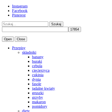
Instagram
Facebook
Pinterest
Szukaj
Open
Close
Przepisy
składniki
banany
buraki
cebula
ciecierzyca
cukinia
dynia
fasole
jadalne kwiaty
gruszki
grzyby
makaron
pomidory
diety