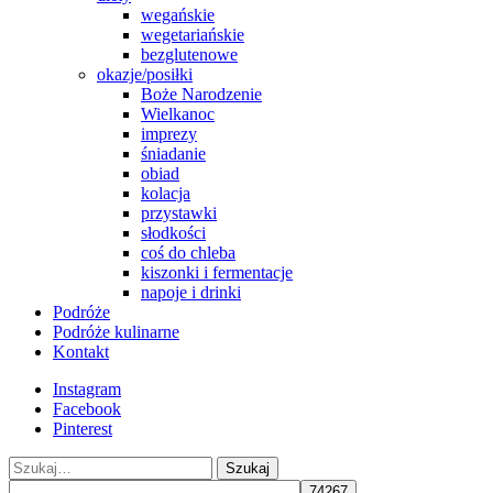
wegańskie
wegetariańskie
bezglutenowe
okazje/posiłki
Boże Narodzenie
Wielkanoc
imprezy
śniadanie
obiad
kolacja
przystawki
słodkości
coś do chleba
kiszonki i fermentacje
napoje i drinki
Podróże
Podróże kulinarne
Kontakt
Instagram
Facebook
Pinterest
Szukaj