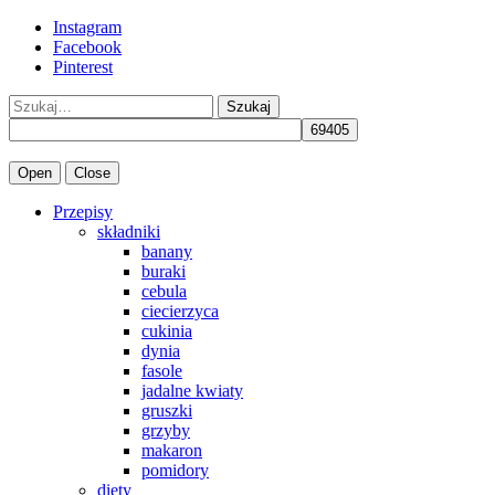
Instagram
Facebook
Pinterest
Szukaj
Open
Close
Przepisy
składniki
banany
buraki
cebula
ciecierzyca
cukinia
dynia
fasole
jadalne kwiaty
gruszki
grzyby
makaron
pomidory
diety