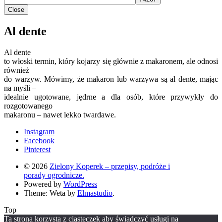
Close
Al dente
Al dente
to włoski termin, który kojarzy się głównie z makaronem, ale odnosi
również
do warzyw. Mówimy, że makaron lub warzywa są al dente, mając
na myśli –
idealnie ugotowane, jędrne a dla osób, które przywykły do
rozgotowanego
makaronu – nawet lekko twardawe.
Instagram
Facebook
Pinterest
© 2026
Zielony Koperek – przepisy, podróże i
porady ogrodnicze.
Powered by
WordPress
Theme: Weta by
Elmastudio
.
Top
Ta strona korzysta z ciasteczek aby świadczyć usługi na