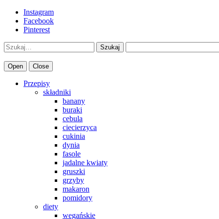
Instagram
Facebook
Pinterest
Szukaj
Open
Close
Przepisy
składniki
banany
buraki
cebula
ciecierzyca
cukinia
dynia
fasole
jadalne kwiaty
gruszki
grzyby
makaron
pomidory
diety
wegańskie