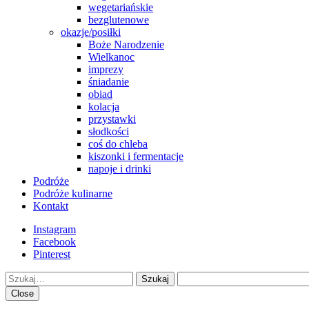
wegetariańskie
bezglutenowe
okazje/posiłki
Boże Narodzenie
Wielkanoc
imprezy
śniadanie
obiad
kolacja
przystawki
słodkości
coś do chleba
kiszonki i fermentacje
napoje i drinki
Podróże
Podróże kulinarne
Kontakt
Instagram
Facebook
Pinterest
Szukaj
Close