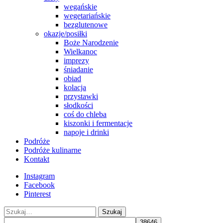
wegańskie
wegetariańskie
bezglutenowe
okazje/posiłki
Boże Narodzenie
Wielkanoc
imprezy
śniadanie
obiad
kolacja
przystawki
słodkości
coś do chleba
kiszonki i fermentacje
napoje i drinki
Podróże
Podróże kulinarne
Kontakt
Instagram
Facebook
Pinterest
Szukaj