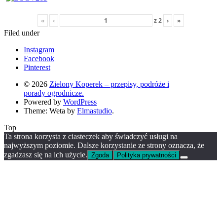
«
‹
z
2
›
»
Filed under
Instagram
Facebook
Pinterest
© 2026
Zielony Koperek – przepisy, podróże i
porady ogrodnicze.
Powered by
WordPress
Theme: Weta by
Elmastudio
.
Top
Ta strona korzysta z ciasteczek aby świadczyć usługi na
najwyższym poziomie. Dalsze korzystanie ze strony oznacza, że
zgadzasz się na ich użycie.
Zgoda
Polityka prywatności