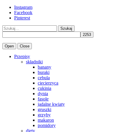
Instagram
Facebook
Pinterest
Szukaj
Open
Close
Przepisy
składniki
banany
buraki
cebula
ciecierzyca
cukinia
dynia
fasole
jadalne kwiaty
gruszki
grzyby
makaron
pomidory
diety