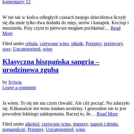
komentarzy 12
W nie tak w końcu odległych czasach mojego dzieciństwa liczyły
się dla mnie tylko dwa dodatki do mięs, serów i kanapek. Keczup i
musztarda. Przy czym to pierwsze mogłam pochłaniać…
Read
More
Filed under
cebula
,
czerwone wino
,
piknik
,
Przepisy
,
przetwory
,
sosy
,
Uncategorized
,
wino
Klasyczna hiszpańska sangria –
urodzinowa zguba
by
Sylwia
Leave a comment
Ja wiem. To się nie ma czym chwalić. Ale cóż począć. No zdarzyło
się. Kilkanaście dni temu miałam urodziny. I generalnie nie to jest
powodem lekkiego zakłopotania. Raczej to, ile…
Read More
Filed under
alkohol
,
czerwone wino
,
imprezy
,
napoje i drinki
,
pomarańcze
,
Przepisy
,
Uncategorized
,
wino