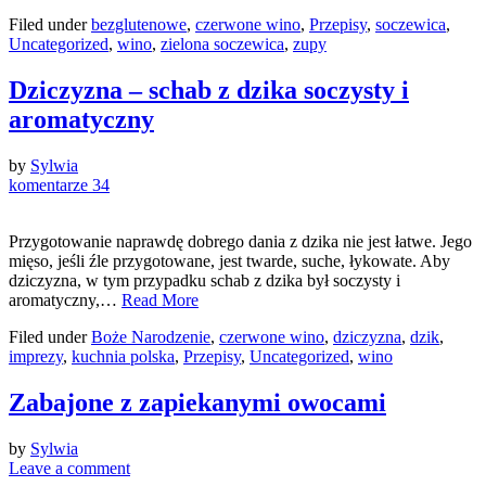
Filed under
bezglutenowe
,
czerwone wino
,
Przepisy
,
soczewica
,
Uncategorized
,
wino
,
zielona soczewica
,
zupy
Dziczyzna – schab z dzika soczysty i
aromatyczny
by
Sylwia
komentarze 34
Przygotowanie naprawdę dobrego dania z dzika nie jest łatwe. Jego
mięso, jeśli źle przygotowane, jest twarde, suche, łykowate. Aby
dziczyzna, w tym przypadku schab z dzika był soczysty i
aromatyczny,…
Read More
Filed under
Boże Narodzenie
,
czerwone wino
,
dziczyzna
,
dzik
,
imprezy
,
kuchnia polska
,
Przepisy
,
Uncategorized
,
wino
Zabajone z zapiekanymi owocami
by
Sylwia
Leave a comment