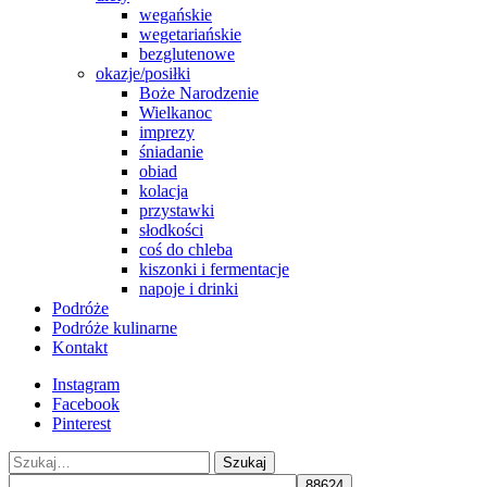
wegańskie
wegetariańskie
bezglutenowe
okazje/posiłki
Boże Narodzenie
Wielkanoc
imprezy
śniadanie
obiad
kolacja
przystawki
słodkości
coś do chleba
kiszonki i fermentacje
napoje i drinki
Podróże
Podróże kulinarne
Kontakt
Instagram
Facebook
Pinterest
Szukaj