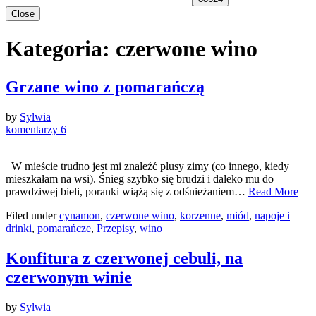
Close
Kategoria:
czerwone wino
Grzane wino z pomarańczą
by
Sylwia
komentarzy 6
W mieście trudno jest mi znaleźć plusy zimy (co innego, kiedy
mieszkałam na wsi). Śnieg szybko się brudzi i daleko mu do
prawdziwej bieli, poranki wiążą się z odśnieżaniem…
Read More
Filed under
cynamon
,
czerwone wino
,
korzenne
,
miód
,
napoje i
drinki
,
pomarańcze
,
Przepisy
,
wino
Konfitura z czerwonej cebuli, na
czerwonym winie
by
Sylwia