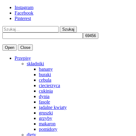
Instagram
Facebook
Pinterest
Szukaj
Open
Close
Przepisy
składniki
banany
buraki
cebula
ciecierzyca
cukinia
dynia
fasole
jadalne kwiaty
gruszki
grzyby
makaron
pomidory
diety