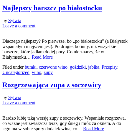
Najlepszy barszcz po białostocku
by
Sylwia
Leave a comment
Dlaczego najlepszy? Po pierwsze, bo „po białostocku” (a Białystok
wspaniałym miejscem jest). Po drugie: bo inny, niż wszystkie
barszcze, które jadłam do tej pory. Co nie znaczy, że w
Białymstoku…
Read More
Filed under
buraki
,
czerwone wino
,
goździki
,
jabłka
,
Przepisy
,
Uncategorized
,
wino
,
zupy
Rozgrzewająca zupa z soczewicy
by
Sylwia
Leave a comment
Bardzo lubię taką wersję zupy z soczewicy. Wspaniale rozgrzewa,
co ważne jest zwłaszcza teraz, gdy śnieg i mróz za oknem. A do
tego ma w sobie spory dodatek wina, co…
Read More