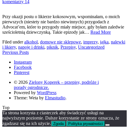
komentarzy 14
Przy okazji postu o likierze kokosowym, wspominałam, o moich
pierwszych (niestety nie bardzo niewinnych) przygodach z
Advocat’em, które to przygody miały miejsce, gdy byłam zaledwie
sześcioletnią dziewczynką. Takie epizody jak…
Read More
Filed under
alkohol
,
domowe nie sklepowe
,
imprezy
,
jajka
,
nalewki
i likiery
,
napoje i drinki
,
piknik
,
Przepisy
,
Uncategorized
Previous Posts
Instagram
Facebook
Pinterest
© 2026
Zielony Koperek – przepisy, podróże i
porady ogrodnicze.
Powered by
WordPress
Theme: Weta by
Elmastudio
.
Top
Ta strona korzysta z ciasteczek aby świadczyć usługi na
najwyższym poziomie. Dalsze korzystanie ze strony oznacza, że
zgadzasz się na ich użycie.
Zgoda
Polityka prywatności