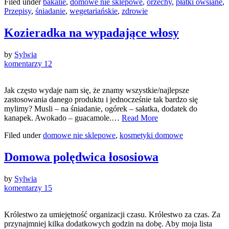
Filed under
bakalie
,
domowe nie sklepowe
,
orzechy
,
płatki owsiane
,
Przepisy
,
śniadanie
,
wegetariańskie
,
zdrowie
Kozieradka na wypadające włosy
by
Sylwia
komentarzy 12
Jak często wydaje nam się, że znamy wszystkie/najlepsze
zastosowania danego produktu i jednocześnie tak bardzo się
mylimy? Musli – na śniadanie, ogórek – sałatka, dodatek do
kanapek. Awokado – guacamole.…
Read More
Filed under
domowe nie sklepowe
,
kosmetyki domowe
Domowa polędwica łososiowa
by
Sylwia
komentarzy 15
Królestwo za umiejętność organizacji czasu. Królestwo za czas. Za
przynajmniej kilka dodatkowych godzin na dobę. Aby moja lista