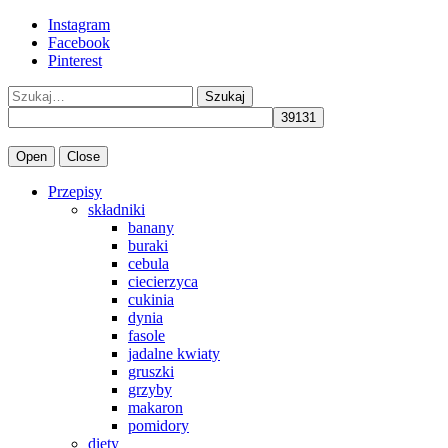
Instagram
Facebook
Pinterest
Szukaj
Open
Close
Przepisy
składniki
banany
buraki
cebula
ciecierzyca
cukinia
dynia
fasole
jadalne kwiaty
gruszki
grzyby
makaron
pomidory
diety