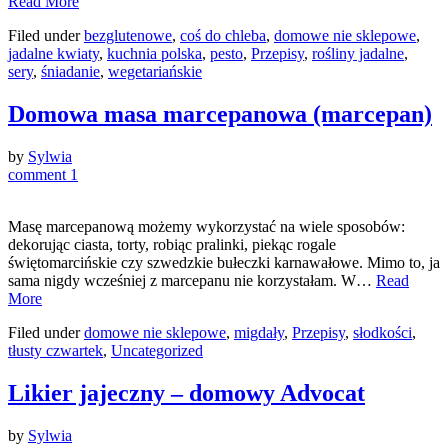
Read More
Filed under
bezglutenowe
,
coś do chleba
,
domowe nie sklepowe
,
jadalne kwiaty
,
kuchnia polska
,
pesto
,
Przepisy
,
rośliny jadalne
,
sery
,
śniadanie
,
wegetariańskie
Domowa masa marcepanowa (marcepan)
by
Sylwia
comment 1
Masę marcepanową możemy wykorzystać na wiele sposobów:
dekorując ciasta, torty, robiąc pralinki, piekąc rogale
świętomarcińskie czy szwedzkie bułeczki karnawałowe. Mimo to, ja
sama nigdy wcześniej z marcepanu nie korzystałam. W…
Read
More
Filed under
domowe nie sklepowe
,
migdały
,
Przepisy
,
słodkości
,
tłusty czwartek
,
Uncategorized
Likier jajeczny – domowy Advocat
by
Sylwia