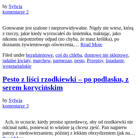
by
Sylwia
komentarze 2
Gotowanie jest szalone i nieprzewidywalne. Nigdy nie wiesz, którą
z rzeczy, jakie kiedy wyrzucałeś do śmietnika, traktując, jako
nikomu niepotrzebny odpad (no chyba, że masz królika), po
doznaniu żywieniowego oświecenia,…
Read More
Filed under
bezglutenowe
,
coś do chleba
,
domowe nie sklepowe
,
jadalne kwiaty
,
marchew
,
parmezan
,
pesto
,
Przepisy
,
śniadanie
,
wegetariańskie
Pesto z liści rzodkiewki – po podlasku, z
serem korycińskim
by
Sylwia
komentarze 3
Ach, to uczucie, kiedy prosisz sprzedawcę, aby od rzodkiewki nie
odcinał natki, ponieważ to właśnie ją chcesz zjeść. Pan najpierw
patrzy z niedowierzaniem, później z lekkim obrzydzeniem (jak na…