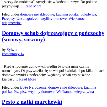
„rzeczy do zrobienia” zaczęła się w końcu kurczyć. Bo póki co
przybywają…
Read More
Filed under
domowe nie sklepowe
,
kuchnia polska
,
polędwica
,
Przepisy
,
Uncategorized
,
wędliny domowe
,
Wielkanoc
,
wieprzowina
Domowy schab dojrzewający z pończochy
(surowy, suszony)
by
Sylwia
komentarzy 14
Kiedyś robienie domowych wędlin było dla mnie czymś
normalnym. Ot przywoziło się ze wsi pół świniaka i po kilku dniach
domowe szynki z pończochy, wędzony schab czy suszone
kiełbasy…
Read More
Filed under
Boże Narodzenie
,
domowe nie sklepowe
,
kuchnia
polska
,
Przepisy
,
wędliny domowe
,
Wielkanoc
,
wieprzowina
Pesto z natki marchewki