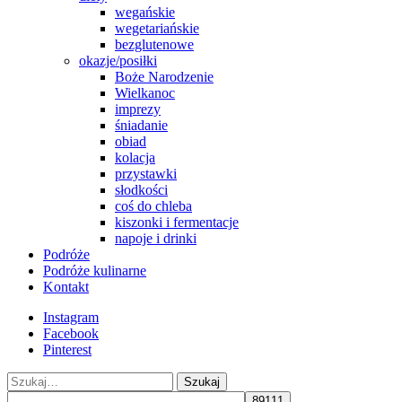
wegańskie
wegetariańskie
bezglutenowe
okazje/posiłki
Boże Narodzenie
Wielkanoc
imprezy
śniadanie
obiad
kolacja
przystawki
słodkości
coś do chleba
kiszonki i fermentacje
napoje i drinki
Podróże
Podróże kulinarne
Kontakt
Instagram
Facebook
Pinterest
Szukaj