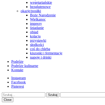
wegetariańskie
bezglutenowe
okazje/posiłki
Boże Narodzenie
Wielkanoc
imprezy
śniadanie
obiad
kolacja
przystawki
słodkości
coś do chleba
kiszonki i fermentacje
napoje i drinki
Podróże
Podróże kulinarne
Kontakt
Instagram
Facebook
Pinterest
Szukaj
Close