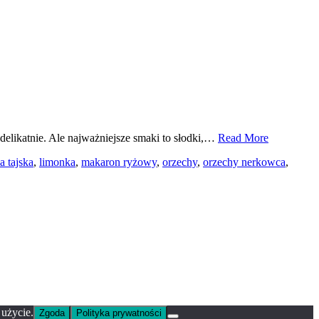
 delikatnie. Ale najważniejsze smaki to słodki,…
Read More
a tajska
,
limonka
,
makaron ryżowy
,
orzechy
,
orzechy nerkowca
,
 użycie.
Zgoda
Polityka prywatności