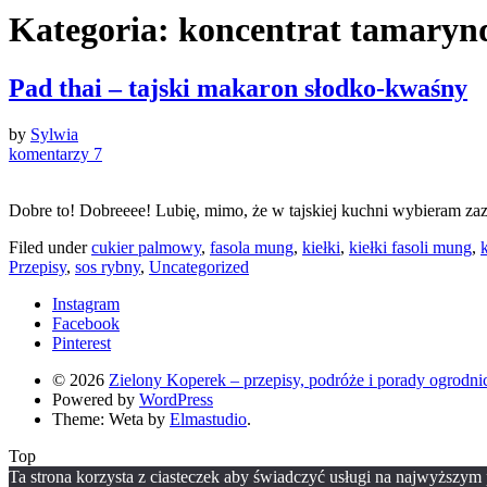
Kategoria:
koncentrat tamary
Pad thai – tajski makaron słodko-kwaśny
by
Sylwia
komentarzy 7
Dobre to! Dobreeee! Lubię, mimo, że w tajskiej kuchni wybieram zazwy
Filed under
cukier palmowy
,
fasola mung
,
kiełki
,
kiełki fasoli mung
,
Przepisy
,
sos rybny
,
Uncategorized
Instagram
Facebook
Pinterest
© 2026
Zielony Koperek – przepisy, podróże i porady ogrodni
Powered by
WordPress
Theme: Weta by
Elmastudio
.
Top
Ta strona korzysta z ciasteczek aby świadczyć usługi na najwyższym p