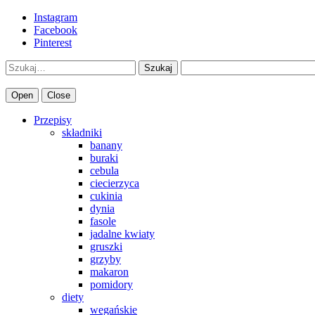
Instagram
Facebook
Pinterest
Szukaj
Open
Close
Przepisy
składniki
banany
buraki
cebula
ciecierzyca
cukinia
dynia
fasole
jadalne kwiaty
gruszki
grzyby
makaron
pomidory
diety
wegańskie