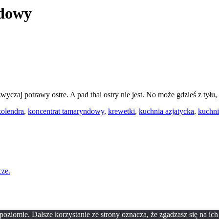
ndowy
czaj potrawy ostre. A pad thai ostry nie jest. No może gdzieś z tyłu,
kolendra
,
koncentrat tamaryndowy
,
krewetki
,
kuchnia azjatycka
,
kuchni
cze.
oziomie. Dalsze korzystanie ze strony oznacza, że zgadzasz się na ich