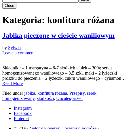
Close
Kategoria:
konfitura różana
Jabłka pieczone w cieście waniliowym
by
Sylwia
Leave a comment
Składniki: – 1 margaryna – 6-7 słodkich jabłek – 300g serka
homogenizowanego waniliowego – 3,5 szkl. mąki – 2 łyżeczki
proszku do pieczenia – 2 łyżeczki cukru waniliowego – cynamon…
Read More
Filed under
jabłka
,
konfitura różana
,
Przepisy
,
serek
homogenizowany
,
słodkości
,
Uncategorized
Instagram
Facebook
Pinterest
© 2026
Zielony Koperek – przepisy, podróże i