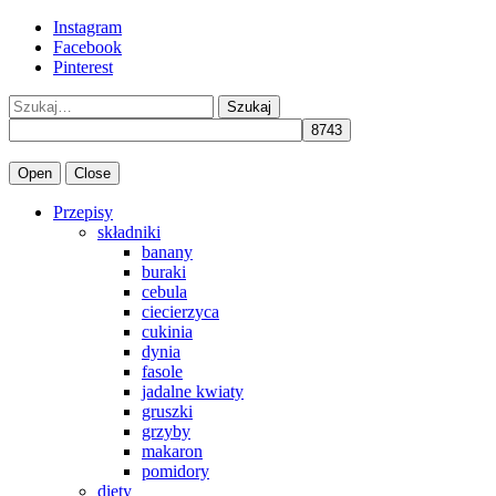
Instagram
Facebook
Pinterest
Szukaj
Open
Close
Przepisy
składniki
banany
buraki
cebula
ciecierzyca
cukinia
dynia
fasole
jadalne kwiaty
gruszki
grzyby
makaron
pomidory
diety