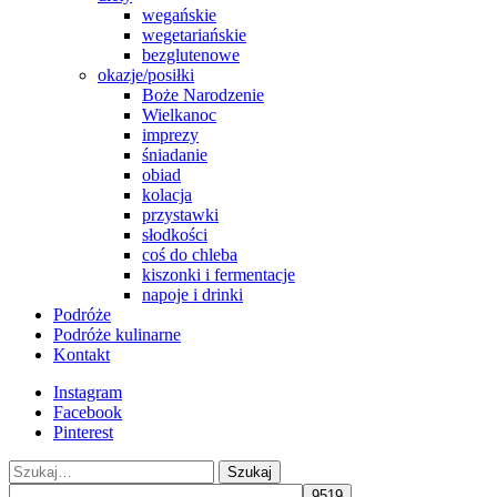
wegańskie
wegetariańskie
bezglutenowe
okazje/posiłki
Boże Narodzenie
Wielkanoc
imprezy
śniadanie
obiad
kolacja
przystawki
słodkości
coś do chleba
kiszonki i fermentacje
napoje i drinki
Podróże
Podróże kulinarne
Kontakt
Instagram
Facebook
Pinterest
Szukaj