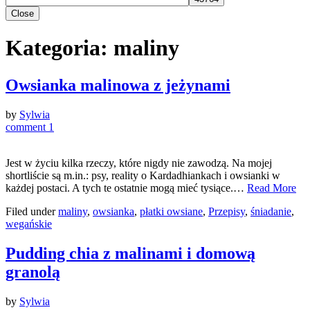
Close
Kategoria:
maliny
Owsianka malinowa z jeżynami
by
Sylwia
comment 1
Jest w życiu kilka rzeczy, które nigdy nie zawodzą. Na mojej
shortliście są m.in.: psy, reality o Kardadhiankach i owsianki w
każdej postaci. A tych te ostatnie mogą mieć tysiące.…
Read More
Filed under
maliny
,
owsianka
,
płatki owsiane
,
Przepisy
,
śniadanie
,
wegańskie
Pudding chia z malinami i domową
granolą
by
Sylwia