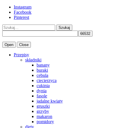
Instagram
Facebook
Pinterest
Szukaj
Open
Close
Przepisy
składniki
banany
buraki
cebula
ciecierzyca
cukinia
dynia
fasole
jadalne kwiaty
gruszki
grzyby
makaron
pomidory
diety