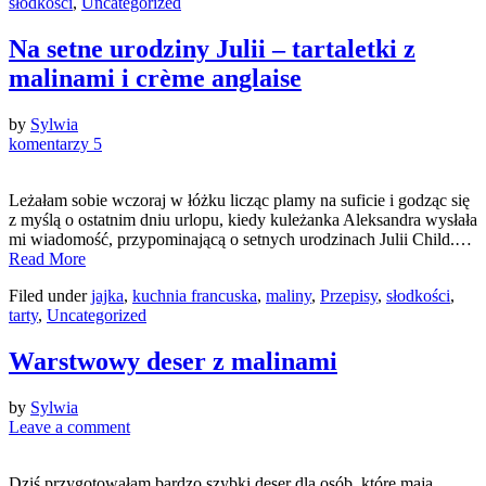
słodkości
,
Uncategorized
Na setne urodziny Julii – tartaletki z
malinami i crème anglaise
by
Sylwia
komentarzy 5
Leżałam sobie wczoraj w łóżku licząc plamy na suficie i godząc się
z myślą o ostatnim dniu urlopu, kiedy kuleżanka Aleksandra wysłała
mi wiadomość, przypominającą o setnych urodzinach Julii Child.…
Read More
Filed under
jajka
,
kuchnia francuska
,
maliny
,
Przepisy
,
słodkości
,
tarty
,
Uncategorized
Warstwowy deser z malinami
by
Sylwia
Leave a comment
Dziś przygotowałam bardzo szybki deser dla osób, które mają