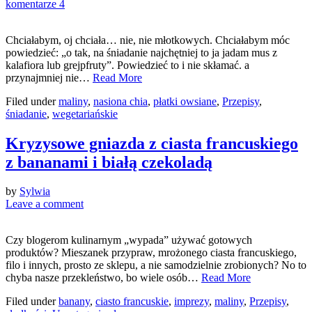
komentarze 4
Chciałabym, oj chciała… nie, nie młotkowych. Chciałabym móc
powiedzieć: „o tak, na śniadanie najchętniej to ja jadam mus z
kalafiora lub grejpfruty”. Powiedzieć to i nie skłamać. a
przynajmniej nie…
Read More
Filed under
maliny
,
nasiona chia
,
płatki owsiane
,
Przepisy
,
śniadanie
,
wegetariańskie
Kryzysowe gniazda z ciasta francuskiego
z bananami i białą czekoladą
by
Sylwia
Leave a comment
Czy blogerom kulinarnym „wypada” używać gotowych
produktów? Mieszanek przypraw, mrożonego ciasta francuskiego,
filo i innych, prosto ze sklepu, a nie samodzielnie zrobionych? No to
chyba nasze przekleństwo, bo wiele osób…
Read More
Filed under
banany
,
ciasto francuskie
,
imprezy
,
maliny
,
Przepisy
,