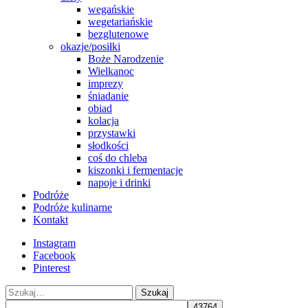
wegańskie
wegetariańskie
bezglutenowe
okazje/posiłki
Boże Narodzenie
Wielkanoc
imprezy
śniadanie
obiad
kolacja
przystawki
słodkości
coś do chleba
kiszonki i fermentacje
napoje i drinki
Podróże
Podróże kulinarne
Kontakt
Instagram
Facebook
Pinterest
Szukaj