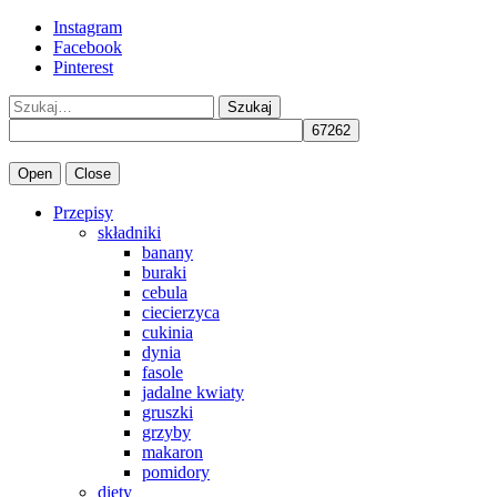
Instagram
Facebook
Pinterest
Szukaj
Open
Close
Przepisy
składniki
banany
buraki
cebula
ciecierzyca
cukinia
dynia
fasole
jadalne kwiaty
gruszki
grzyby
makaron
pomidory
diety