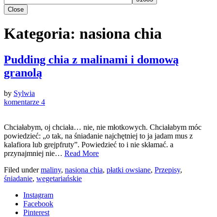
Close
Kategoria:
nasiona chia
Pudding chia z malinami i domową
granolą
by
Sylwia
komentarze 4
Chciałabym, oj chciała… nie, nie młotkowych. Chciałabym móc
powiedzieć: „o tak, na śniadanie najchętniej to ja jadam mus z
kalafiora lub grejpfruty”. Powiedzieć to i nie skłamać. a
przynajmniej nie…
Read More
Filed under
maliny
,
nasiona chia
,
płatki owsiane
,
Przepisy
,
śniadanie
,
wegetariańskie
Instagram
Facebook
Pinterest