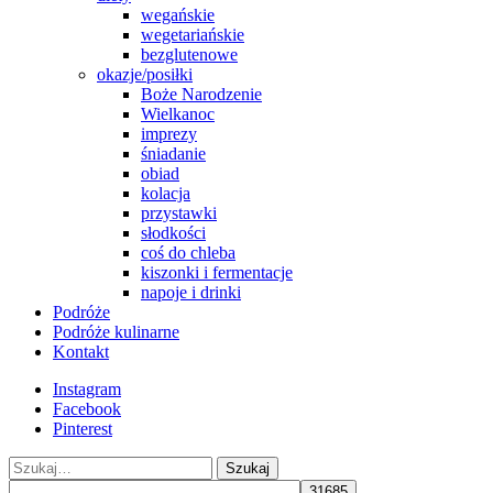
wegańskie
wegetariańskie
bezglutenowe
okazje/posiłki
Boże Narodzenie
Wielkanoc
imprezy
śniadanie
obiad
kolacja
przystawki
słodkości
coś do chleba
kiszonki i fermentacje
napoje i drinki
Podróże
Podróże kulinarne
Kontakt
Instagram
Facebook
Pinterest
Szukaj