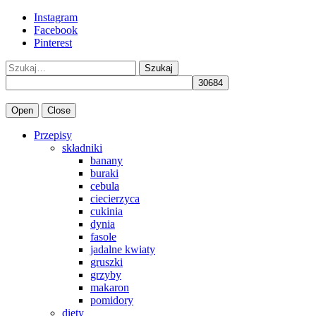
Instagram
Facebook
Pinterest
Szukaj
Open
Close
Przepisy
składniki
banany
buraki
cebula
ciecierzyca
cukinia
dynia
fasole
jadalne kwiaty
gruszki
grzyby
makaron
pomidory
diety