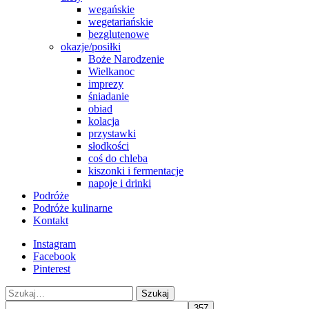
wegańskie
wegetariańskie
bezglutenowe
okazje/posiłki
Boże Narodzenie
Wielkanoc
imprezy
śniadanie
obiad
kolacja
przystawki
słodkości
coś do chleba
kiszonki i fermentacje
napoje i drinki
Podróże
Podróże kulinarne
Kontakt
Instagram
Facebook
Pinterest
Szukaj