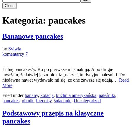
Close
Kategoria:
pancakes
Bananowe pancakes
by
Sylwia
komentarzy 7
Lubię pancakes’y. Bo po pierwsze mi smakują. A po drugie
uważam, że łatwiej je zrobić niż „nasze”, tradycyjne naleśniki. Do
niedawna nawet wydawało mi się, że one zawsze się udają,…
Read
More
Filed under
banany
,
kolacja
,
kuchnia amerykańska
,
naleśniki
,
pancakes
,
piknik
,
Przepisy
,
śniadanie
,
Uncategorized
Podstawowy przepis na klasyczne
pancakes