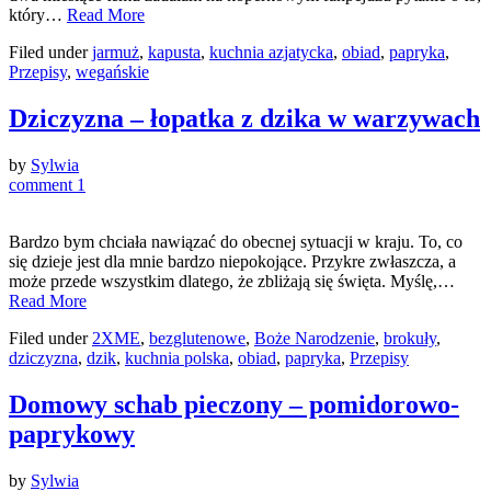
który…
Read More
Filed under
jarmuż
,
kapusta
,
kuchnia azjatycka
,
obiad
,
papryka
,
Przepisy
,
wegańskie
Dziczyzna – łopatka z dzika w warzywach
by
Sylwia
comment 1
Bardzo bym chciała nawiązać do obecnej sytuacji w kraju. To, co
się dzieje jest dla mnie bardzo niepokojące. Przykre zwłaszcza, a
może przede wszystkim dlatego, że zbliżają się święta. Myślę,…
Read More
Filed under
2XME
,
bezglutenowe
,
Boże Narodzenie
,
brokuły
,
dziczyzna
,
dzik
,
kuchnia polska
,
obiad
,
papryka
,
Przepisy
Domowy schab pieczony – pomidorowo-
paprykowy
by
Sylwia