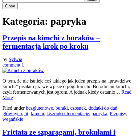
Close
Kategoria:
papryka
Przepis na kimchi z buraków –
fermentacja krok po kroku
by
Sylwia
comment 1
O tym, że nie istnieje coś takiego jak jeden przepis na „prawdziwe
kimchi” pisałam już we wpisie o pogi-kimchi. Bo odmian kimchi,
czyli fermentowanych jest ogrom. A jednak kiedy ostatnio…
Read
More
Filed under
bezglutenowe
,
buraki
,
czosnek
,
dodatki do dań
głównych
,
fit
,
kimchi
,
kiszonki i fermentacje
,
papryka
,
Przepisy
,
wegańskie
Frittata ze szparagami, brokułami i