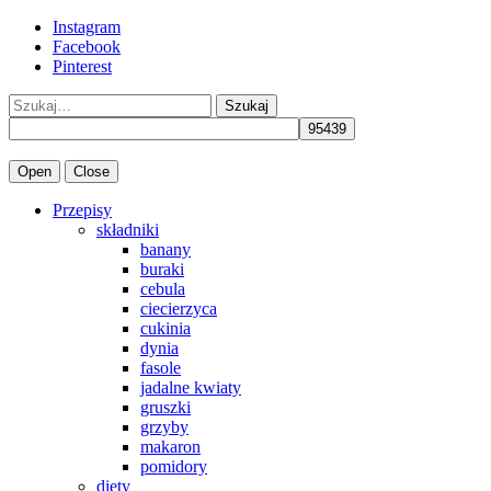
Instagram
Facebook
Pinterest
Szukaj
Open
Close
Przepisy
składniki
banany
buraki
cebula
ciecierzyca
cukinia
dynia
fasole
jadalne kwiaty
gruszki
grzyby
makaron
pomidory
diety