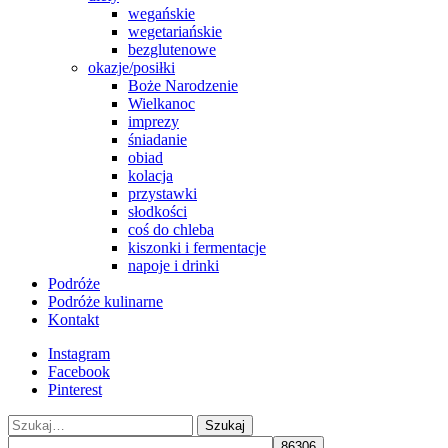
wegańskie
wegetariańskie
bezglutenowe
okazje/posiłki
Boże Narodzenie
Wielkanoc
imprezy
śniadanie
obiad
kolacja
przystawki
słodkości
coś do chleba
kiszonki i fermentacje
napoje i drinki
Podróże
Podróże kulinarne
Kontakt
Instagram
Facebook
Pinterest
Szukaj