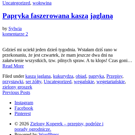
Uncategorized
,
wołowina
Papryka faszerowana kaszą jaglaną
by
Sylwia
komentarze 2
Gdzieś mi uciekł jeden dzień tygodnia. Wstałam dziś rano w
przekonaniu, że jest czwartek, że mam jeszcze dwa dni na
załatwienie wszystkich, tzw. pilnych spraw. A tu klops! Czas goni…
Read More
Filed under
kasza jaglana
,
kukurydza
,
obiad
,
papryka
,
Przepisy
,
przystawki
,
ser żółty
,
Uncategorized
,
wegańskie
,
wegetariańskie
,
zielony groszek
Previous Posts
Instagram
Facebook
Pinterest
© 2026
Zielony Koperek – przepisy, podróże i
porady ogrodnicze.
Powered by
WordPress