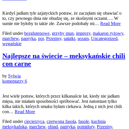
Kiedyś jadłam tyle azjatyckich potraw, że zaczęłam się obawiać o
to, czy pewnego dnia nie obudzę się, ze skośnymi oczami…. W
sumie nie byłoby to takie złe. Zawsze podobały mi…
Read More
Filed under
bezglutenowe
,
grzyby mun
,
imprezy
,
makaron ryżowy
,
marchew
,
papryka
,
por
,
Przepisy
,
sałatki
,
sezam
,
Uncategorized
,
wegańskie
Najlepsze na świecie – meksykańskie chili
con carne
by
Sylwia
komentarzy 6
Jest wiele potraw, których przez kilkanaście lat, kiedy nie jadłam
mięsa, nie miałam sposobności spróbować. Jest natomiast tylko
kilka takich, których smaku byłam ciekawa. Jedną z nich jest chili
con…
Read More
Filed under
ciecierzyca
,
czerwona fasola
,
fasole
,
kuchnia
meksykańska
,
marchew
,
obiad
,
papryka
,
pomidory
,
Przepisy
,