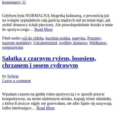
komentarzy 11
Gdybym była NORMALNĄ blogerką kulinarną, z pewnością już
na wstępie sypnęłabym całą garścią mądrych rad na temat tego, jak
zrobić domowy schab pieczony. Ale prawdopodobnie doszło u mnie
do spożywczego…
Read More
Filed under
coś do chleba
,
kuchnia polska
,
papryka
,
Przepisy
,
suszone pomidory
,
Uncategorized
,
wędliny domowe
,
Wielkanoc
,
wieprzowina
Sałatka z czarnym ryżem, łososiem,
chrzanem i sosem cydrowym
by
Sylwia
Leave a comment
Wpadam czasem na giełdę rolno-spożywczą i w sposób prawie
kompulsywny, na moim ulubionym stoisku, kupuję różne składniki,
z których jeszcze nigdy nie gotowałam, ale albo fajnie się nazywają
i/albo interesująco…
Read More