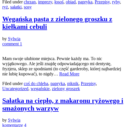
Filed under
chrzan
,
imprezy
,
łosoś
,
obiad
,
papryka
,
Przepisy
,
ryby
,
ryż
,
sałatki
,
sosy
Wegańska pasta z zielonego groszku z
kiełkami cebuli
by
Sylwia
comment 1
Mam swoje ulubione miejsca. Pewnie każdy ma. To nic
wyjątkowego. Ale jeśli znajdę odpowiadającego mi dentystę,
fryzjera, sklep ze spodniami (to część garderoby, której najbardziej
nie lubię kupować), to nigdy…
Read More
Filed under
coś do chleba
,
papryka
,
piknik
,
Przepisy
,
Uncategorized
,
wegańskie
,
zielony groszek
Sałatka na ciepło, z makaronu ryżowego i
smażonych warzyw
by
Sylwia
komentarze 4