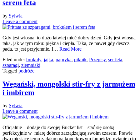
serem feta
by
Sylwia
Leave a comment
Gdy jest wiosna, to dużo łatwiej mieć dobry dzień. Gdy jest wiosna
taka, jak w tym roku: piękna i ciepła. Taka, że nawet gdy deszcz
pada, to jest przyjemnie. I…
Read More
Filed under
brokuły
,
jajka
,
papryka
,
piknik
,
Przepisy
,
ser feta
,
szparagi
,
ziemniaki
Tagged
podróże
Wegański, mongolski stir-fry z jarmużem
i imbirem
by
Sylwia
Leave a comment
Oficjalnie – dodaję do swojej Bucket list – stać się osobą
perfekcyjnie w miarę dobrze zarządzającą swoim czasem. Prawie
dwa miesiące temu zadałam na koperkowym fanpejdżu pytanie o to,