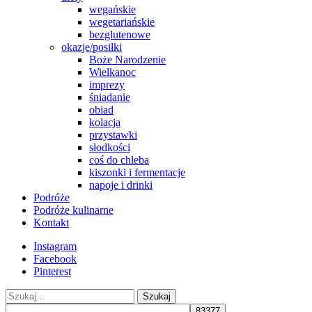
wegańskie
wegetariańskie
bezglutenowe
okazje/posiłki
Boże Narodzenie
Wielkanoc
imprezy
śniadanie
obiad
kolacja
przystawki
słodkości
coś do chleba
kiszonki i fermentacje
napoje i drinki
Podróże
Podróże kulinarne
Kontakt
Instagram
Facebook
Pinterest
Szukaj