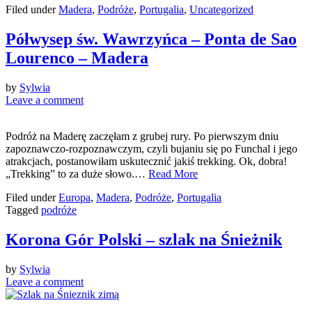
Filed under
Madera
,
Podróże
,
Portugalia
,
Uncategorized
Półwysep św. Wawrzyńca – Ponta de Sao
Lourenco – Madera
by
Sylwia
Leave a comment
Podróż na Maderę zaczęłam z grubej rury. Po pierwszym dniu
zapoznawczo-rozpoznawczym, czyli bujaniu się po Funchal i jego
atrakcjach, postanowiłam uskutecznić jakiś trekking. Ok, dobra!
„Trekking” to za duże słowo.…
Read More
Filed under
Europa
,
Madera
,
Podróże
,
Portugalia
Tagged
podróże
Korona Gór Polski – szlak na Śnieżnik
by
Sylwia
Leave a comment