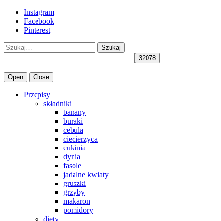
Instagram
Facebook
Pinterest
Szukaj
Open
Close
Przepisy
składniki
banany
buraki
cebula
ciecierzyca
cukinia
dynia
fasole
jadalne kwiaty
gruszki
grzyby
makaron
pomidory
diety