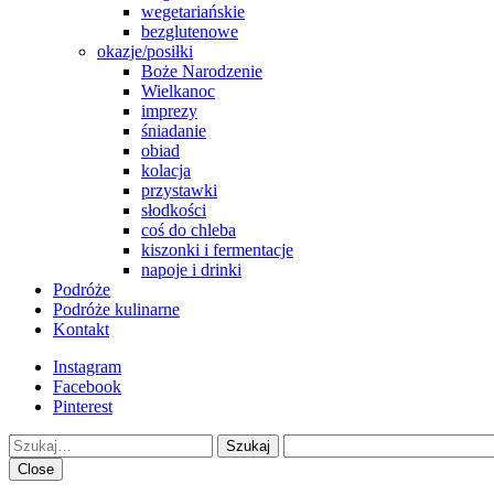
wegetariańskie
bezglutenowe
okazje/posiłki
Boże Narodzenie
Wielkanoc
imprezy
śniadanie
obiad
kolacja
przystawki
słodkości
coś do chleba
kiszonki i fermentacje
napoje i drinki
Podróże
Podróże kulinarne
Kontakt
Instagram
Facebook
Pinterest
Szukaj
Close