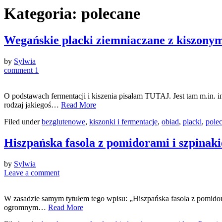
Kategoria:
polecane
Wegańskie placki ziemniaczane z kiszony
by
Sylwia
comment 1
O podstawach fermentacji i kiszenia pisałam TUTAJ. Jest tam m.in. 
rodzaj jakiegoś…
Read More
Filed under
bezglutenowe
,
kiszonki i fermentacje
,
obiad
,
placki
,
pole
Hiszpańska fasola z pomidorami i szpinak
by
Sylwia
Leave a comment
W zasadzie samym tytułem tego wpisu: „Hiszpańska fasola z pomidoram
ogromnym…
Read More