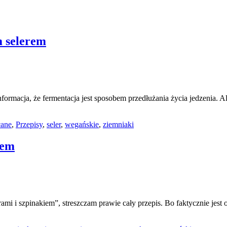
m selerem
informacja, że fermentacja jest sposobem przedłużania życia jedzenia
cane
,
Przepisy
,
seler
,
wegańskie
,
ziemniaki
iem
i i szpinakiem”, streszczam prawie cały przepis. Bo faktycznie jest o