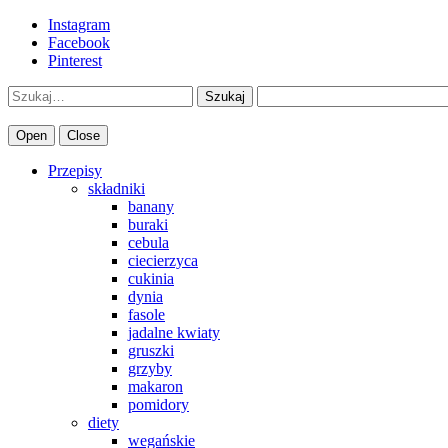
Instagram
Facebook
Pinterest
Szukaj
Open
Close
Przepisy
składniki
banany
buraki
cebula
ciecierzyca
cukinia
dynia
fasole
jadalne kwiaty
gruszki
grzyby
makaron
pomidory
diety
wegańskie