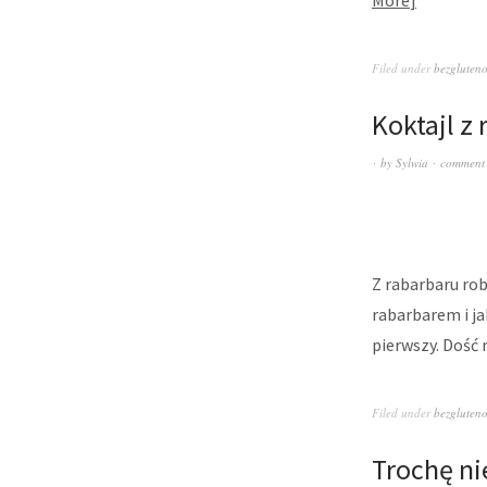
More
Filed under
bezgluten
Koktajl z
by
Sylwia
comment
Z rabarbaru rob
rabarbarem i ja
pierwszy. Dość 
Filed under
bezgluten
Trochę n