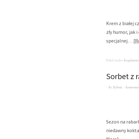
Krem z białej 
zły humor, jak 
specjalnej…
R
Filed under
bezgluten
Sorbet z 
by
Sylwia
komentar
Sezon na rabarba
niedawny koktaj