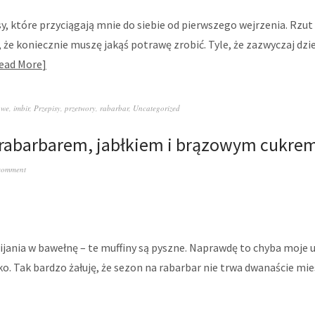
sy, które przyciągają mnie do siebie od pierwszego wejrzenia. Rzut
, że koniecznie muszę jakąś potrawę zrobić. Tyle, że zazwyczaj dzie
ead More
owe
,
imbir
,
Przepisy
,
przetwory
,
rabarbar
,
Uncategorized
 rabarbarem, jabłkiem i brązowym cukre
comment
ijania w bawełnę – te muffiny są pyszne. Naprawdę to chyba moje 
ko. Tak bardzo żałuję, że sezon na rabarbar nie trwa dwanaście mi