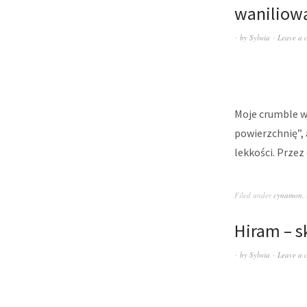
waniliow
by
Sylwia
Leave a 
Moje crumble w
powierzchnię”, 
lekkości. Prze
Filed under
cynamon
,
Hiram – s
by
Sylwia
Leave a 