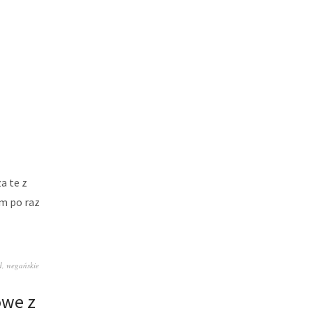
a te z
am po raz
d
,
wegańskie
owe z