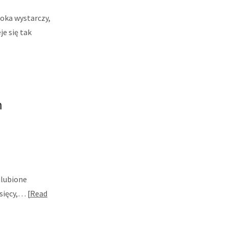
 oka wystarczy,
je się tak
m
ulubione
esięcy,…
Read