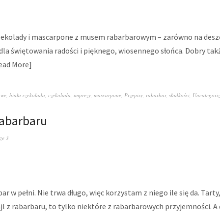
czekolady i mascarpone z musem rabarbarowym – zarówno na deszc
i dla świętowania radości i pięknego, wiosennego słońca. Dobry tak
ead More
owe
,
biała czekolada
,
czekolada
,
imprezy
,
mascarpone
,
Przepisy
,
rabarbar
,
słodkości
,
Uncategori
rabarbaru
ze 3
r w pełni. Nie trwa długo, więc korzystam z niego ile się da. Tarty,
l z rabarbaru, to tylko niektóre z rabarbarowych przyjemności. 