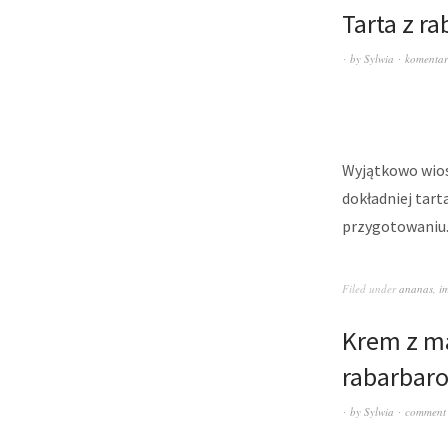
Tarta z r
by
Sylwia
komentar
Wyjątkowo wios
dokładniej tar
przygotowaniu.
Filed under
ananas
,
i
Krem z ma
rabarba
by
Sylwia
comment