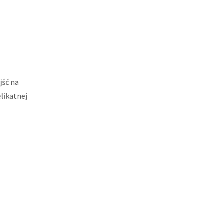
jść na
likatnej