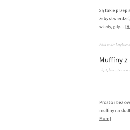
Są takie przepi
żeby stwierdzić
wtedy, gdy…
R
Filed under
bezgluten
Muffiny z
by
Sylwia
Leave a 
Prosto i bez ow
muffiny na słod
More