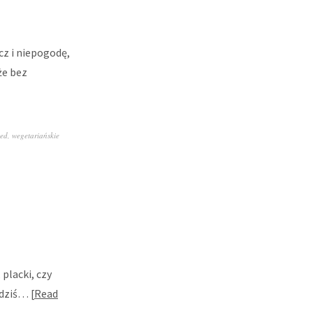
z i niepogodę,
że bez
zed
,
wegetariańskie
 placki, czy
A dziś…
Read