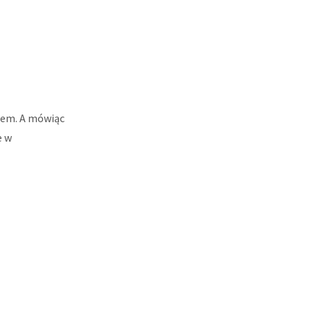
rem. A mówiąc
e w