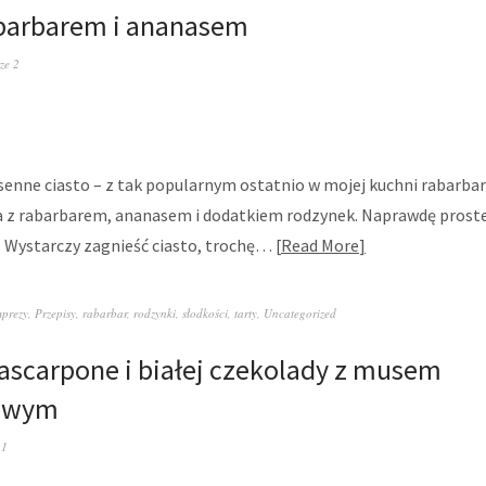
abarbarem i ananasem
ze 2
enne ciasto – z tak popularnym ostatnio w mojej kuchni rabarba
ta z rabarbarem, ananasem i dodatkiem rodzynek. Naprawdę prost
 Wystarczy zagnieść ciasto, trochę…
Read More
mprezy
,
Przepisy
,
rabarbar
,
rodzynki
,
słodkości
,
tarty
,
Uncategorized
scarpone i białej czekolady z musem
rowym
 1