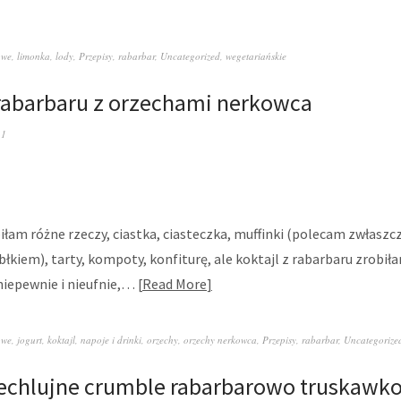
owe
,
limonka
,
lody
,
Przepisy
,
rabarbar
,
Uncategorized
,
wegetariańskie
 rabarbaru z orzechami nerkowca
 1
iłam różne rzeczy, ciastka, ciasteczka, muffinki (polecam zwłaszcz
błkiem), tarty, kompoty, konfiturę, ale koktajl z rabarbaru zrobił
niepewnie i nieufnie,…
Read More
owe
,
jogurt
,
koktajl
,
napoje i drinki
,
orzechy
,
orzechy nerkowca
,
Przepisy
,
rabarbar
,
Uncategorize
iechlujne crumble rabarbarowo truskawk