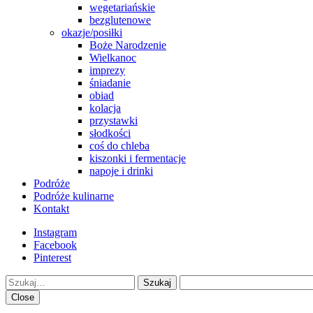
wegetariańskie
bezglutenowe
okazje/posiłki
Boże Narodzenie
Wielkanoc
imprezy
śniadanie
obiad
kolacja
przystawki
słodkości
coś do chleba
kiszonki i fermentacje
napoje i drinki
Podróże
Podróże kulinarne
Kontakt
Instagram
Facebook
Pinterest
Szukaj
Close