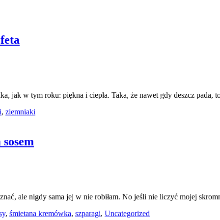
feta
aka, jak w tym roku: piękna i ciepła. Taka, że nawet gdy deszcz pada, t
i
,
ziemniaki
m sosem
znać, ale nigdy sama jej w nie robiłam. No jeśli nie liczyć mojej skr
sy
,
śmietana kremówka
,
szparagi
,
Uncategorized