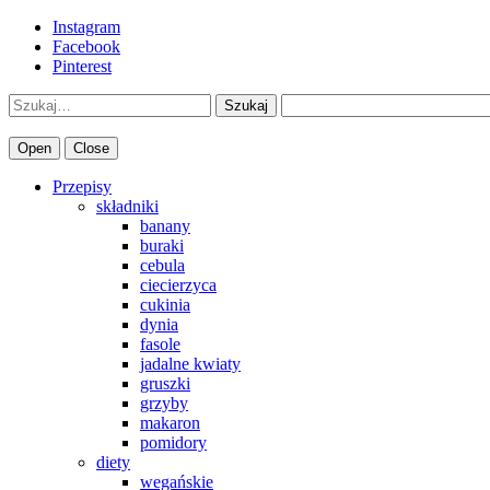
Instagram
Facebook
Pinterest
Szukaj
Open
Close
Przepisy
składniki
banany
buraki
cebula
ciecierzyca
cukinia
dynia
fasole
jadalne kwiaty
gruszki
grzyby
makaron
pomidory
diety
wegańskie