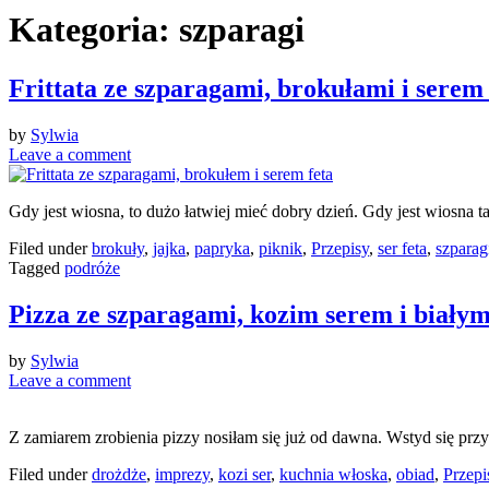
Kategoria:
szparagi
Frittata ze szparagami, brokułami i serem 
by
Sylwia
Leave a comment
Gdy jest wiosna, to dużo łatwiej mieć dobry dzień. Gdy jest wiosna t
Filed under
brokuły
,
jajka
,
papryka
,
piknik
,
Przepisy
,
ser feta
,
szparag
Tagged
podróże
Pizza ze szparagami, kozim serem i biały
by
Sylwia
Leave a comment
Z zamiarem zrobienia pizzy nosiłam się już od dawna. Wstyd się przy
Filed under
drożdże
,
imprezy
,
kozi ser
,
kuchnia włoska
,
obiad
,
Przepi