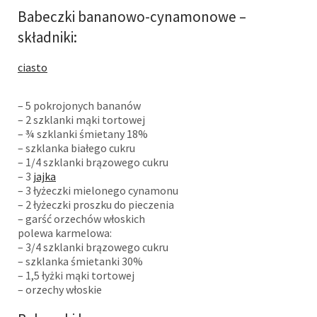
Babeczki bananowo-cynamonowe –
składniki:
ciasto
– 5 pokrojonych bananów
– 2 szklanki mąki tortowej
– ¾ szklanki śmietany 18%
– szklanka białego cukru
– 1/4 szklanki brązowego cukru
– 3
jajka
– 3 łyżeczki mielonego cynamonu
– 2 łyżeczki proszku do pieczenia
– garść orzechów włoskich
polewa karmelowa:
– 3/4 szklanki brązowego cukru
– szklanka śmietanki 30%
– 1,5 łyżki mąki tortowej
– orzechy włoskie