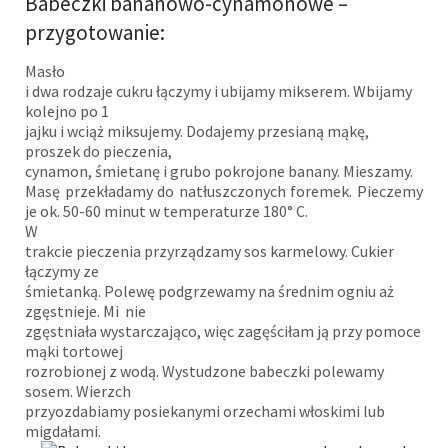
Babeczki bananowo-cynamonowe –
przygotowanie:
Masło
i dwa rodzaje cukru łączymy i ubijamy mikserem. Wbijamy
kolejno po 1
jajku i wciąż miksujemy. Dodajemy przesianą mąkę,
proszek do pieczenia,
cynamon, śmietanę i grubo pokrojone banany. Mieszamy.
Masę przekładamy do natłuszczonych foremek. Pieczemy
je ok. 50-60 minut w temperaturze 180° C.
W
trakcie pieczenia przyrządzamy sos karmelowy. Cukier
łączymy ze
śmietanką. Polewę podgrzewamy na średnim ogniu aż
zgęstnieje. Mi nie
zgęstniała wystarczająco, więc zagęściłam ją przy pomoce
mąki tortowej
rozrobionej z wodą. Wystudzone babeczki polewamy
sosem. Wierzch
przyozdabiamy posiekanymi orzechami włoskimi lub
migdałami .