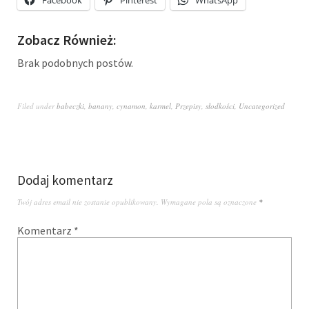
Zobacz Również:
Brak podobnych postów.
Filed under
babeczki
,
banany
,
cynamon
,
karmel
,
Przepisy
,
słodkości
,
Uncategorized
Dodaj komentarz
Twój adres email nie zostanie opublikowany.
Wymagane pola są oznaczone
*
Komentarz
*