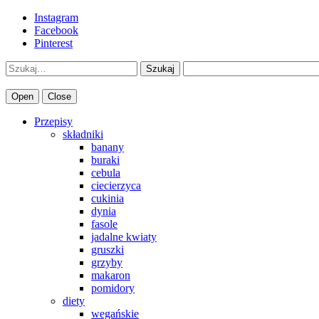
Instagram
Facebook
Pinterest
Szukaj
Open
Close
Przepisy
składniki
banany
buraki
cebula
ciecierzyca
cukinia
dynia
fasole
jadalne kwiaty
gruszki
grzyby
makaron
pomidory
diety
wegańskie