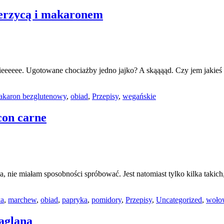
ierzycą i makaronem
ee. Ugotowane chociażby jedno jajko? A skąąąąd. Czy jem jakieś a’la 
akaron bezglutenowy
,
obiad
,
Przepisy
,
wegańskie
con carne
ęsa, nie miałam sposobności spróbować. Jest natomiast tylko kilka taki
ka
,
marchew
,
obiad
,
papryka
,
pomidory
,
Przepisy
,
Uncategorized
,
woło
jaglaną