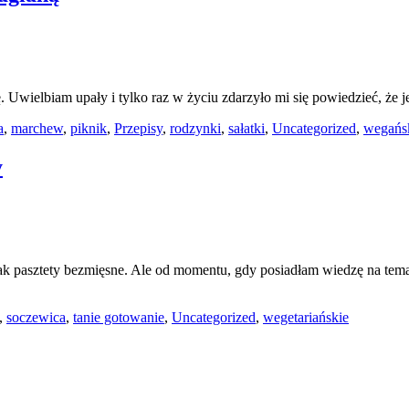
ę. Uwielbiam upały i tylko raz w życiu zdarzyło mi się powiedzieć, że j
a
,
marchew
,
piknik
,
Przepisy
,
rodzynki
,
sałatki
,
Uncategorized
,
wegańs
y
 jak pasztety bezmięsne. Ale od momentu, gdy posiadłam wiedzę na tem
,
soczewica
,
tanie gotowanie
,
Uncategorized
,
wegetariańskie