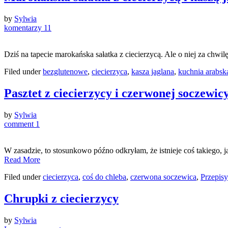
by
Sylwia
komentarzy 11
Dziś na tapecie marokańska sałatka z ciecierzycą. Ale o niej za chwil
Filed under
bezglutenowe
,
ciecierzyca
,
kasza jaglana
,
kuchnia arabsk
Pasztet z ciecierzycy i czerwonej soczewic
by
Sylwia
comment 1
W zasadzie, to stosunkowo późno odkryłam, że istnieje coś takiego,
Read More
Filed under
ciecierzyca
,
coś do chleba
,
czerwona soczewica
,
Przepisy
Chrupki z ciecierzycy
by
Sylwia