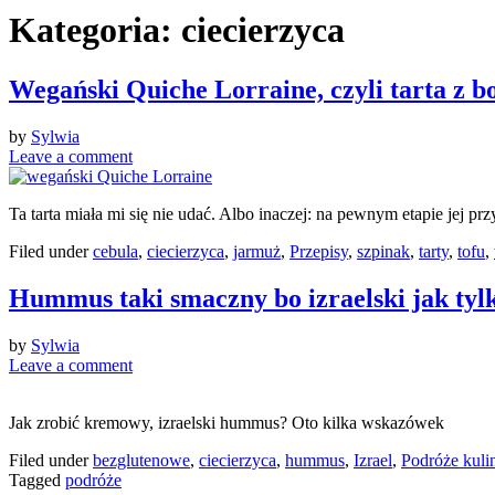
Kategoria:
ciecierzyca
Wegański Quiche Lorraine, czyli tarta z 
by
Sylwia
Leave a comment
Ta tarta miała mi się nie udać. Albo inaczej: na pewnym etapie jej p
Filed under
cebula
,
ciecierzyca
,
jarmuż
,
Przepisy
,
szpinak
,
tarty
,
tofu
,
Hummus taki smaczny bo izraelski jak tylk
by
Sylwia
Leave a comment
Jak zrobić kremowy, izraelski hummus? Oto kilka wskazówek
Filed under
bezglutenowe
,
ciecierzyca
,
hummus
,
Izrael
,
Podróże kuli
Tagged
podróże