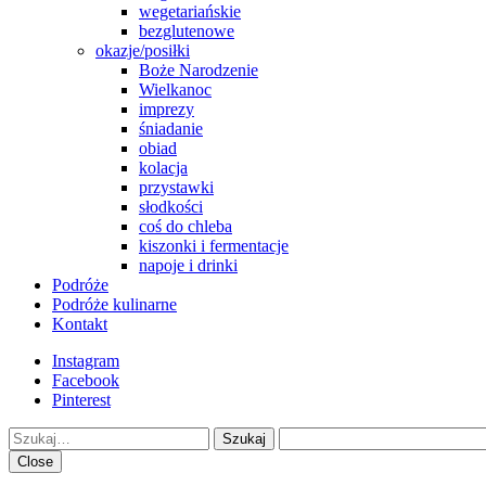
wegetariańskie
bezglutenowe
okazje/posiłki
Boże Narodzenie
Wielkanoc
imprezy
śniadanie
obiad
kolacja
przystawki
słodkości
coś do chleba
kiszonki i fermentacje
napoje i drinki
Podróże
Podróże kulinarne
Kontakt
Instagram
Facebook
Pinterest
Szukaj
Close