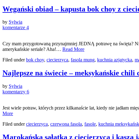
Wegański obiad – kapusta bok choy z ciec
by
Sylwia
komentarze 4
Czy mam przygotowaną przynajmniej JEDNĄ potrawę na święta? Nieeee
amerykańskie seriale? Aha!…
Read More
Filed under
bok choy
,
ciecierzyca
,
fasola mung
,
kuchnia azjatycka
,
m
Najlepsze na świecie – meksykańskie chili 
by
Sylwia
komentarzy 6
Jest wiele potraw, których przez kilkanaście lat, kiedy nie jadłam mi
More
Filed under
ciecierzyca
,
czerwona fasola
,
fasole
,
kuchnia meksykańs
Marokańska sałatka z ciecierzycą i kaszą 