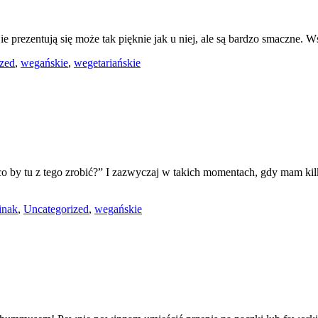
 prezentują się może tak pięknie jak u niej, ale są bardzo smaczne. 
zed
,
wegańskie
,
wegetariańskie
„co by tu z tego zrobić?” I zazwyczaj w takich momentach, gdy mam ki
inak
,
Uncategorized
,
wegańskie