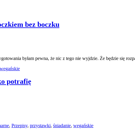
boczkiem bez boczku
rzygotowania byłam pewna, że nic z tego nie wyjdzie. Że będzie się ro
wegańskie
o potrafię
narne
,
Przepisy
,
przystawki
,
śniadanie
,
wegańskie