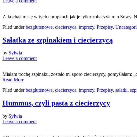
Leave a comment
Zakochałam się w tych chrupkach jak je tylko zobaczyłam u Sowy. Nie
Filed under
bezglutenowe
,
ciecierzyca
,
imprezy
,
Przepisy
,
Uncategori
Sałatka ze szpinakiem i ciecierzycą
by
Sylwia
Leave a comment
Miałam trochę szpinaku, zostało mi sporo ciecierzycy, pomyślałam: 
Read More
Filed under
bezglutenowe
,
ciecierzyca
,
imprezy
,
Przepisy
,
sałatki
,
szp
Hummus, czyli pasta z ciecierzycy
by
Sylwia
Leave a comment