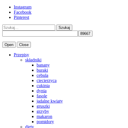
Instagram
Facebook
Pinterest
Szukaj
Open
Close
Przepisy
składniki
banany
buraki
cebula
ciecierzyca
cukinia
dynia
fasole
jadalne kwiaty
gruszki
grzyby
makaron
pomidory
diety