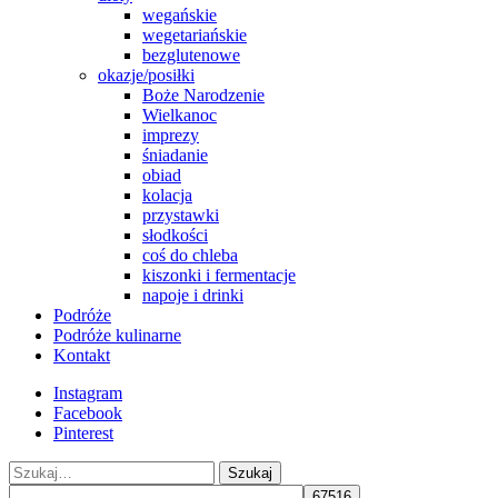
wegańskie
wegetariańskie
bezglutenowe
okazje/posiłki
Boże Narodzenie
Wielkanoc
imprezy
śniadanie
obiad
kolacja
przystawki
słodkości
coś do chleba
kiszonki i fermentacje
napoje i drinki
Podróże
Podróże kulinarne
Kontakt
Instagram
Facebook
Pinterest
Szukaj