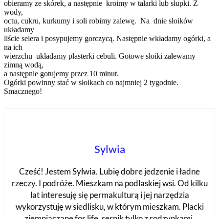
obieramy ze skórek, a następnie kroimy w talarki lub słupki. Z
wody,
octu, cukru, kurkumy i soli robimy zalewę. Na dnie słoików
układamy
liście selera i posypujemy gorczycą. Następnie wkładamy ogórki, a
na ich
wierzchu układamy plasterki cebuli. Gotowe słoiki zalewamy
zimną wodą,
a następnie gotujemy przez 10 minut.
Ogórki powinny stać w słoikach co najmniej 2 tygodnie.
Smacznego!
Sylwia
Cześć! Jestem Sylwia. Lubię dobre jedzenie i ładne
rzeczy. I podróże. Mieszkam na podlaskiej wsi. Od kilku
lat interesuję się permakulturą i jej narzędzia
wykorzystuję w siedlisku, w którym mieszkam. Placki
ziemniaczane for life, sernik tylko z rodzynkami,