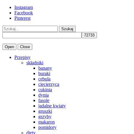
Instagram
Facebook
Pinterest
Szukaj
Open
Close
Przepisy
składniki
banany
buraki
cebula
ciecierzyca
cukinia
dynia
fasole
jadalne kwiaty
gruszki
grzyby
makaron
pomidory
diety