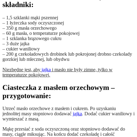
składniki:
– 1,5 szklanki mąki pszennej
– 1 łyżeczka sody oczyszczonej
– 350 g masła orzechowego
– 60 g masła, o temperaturze pokojowej
– 1 szklanka brązowego cukru
– 3 duże jajka
– cukier waniliowy
– 200 g czekoladowych drobinek lub pokrojonej drobno czekolady
gorzkiej lub mlecznej, lub obydwu
Niezbędne jest, aby
jajka
i masło nie były zimne, tylko w
temperaturze pokojowej.
Ciasteczka z masłem orzechowym –
przygotowanie:
Utrzeć masło orzechowe z masłem i cukrem. Po uzyskaniu
jednolitej masy stopniowo dodawać
jajka
. Dodać cukier waniliowy i
wymieszać z masą.
Mąkę przesiać z soda oczyszczoną oraz stopniowo dodawać do
masy, ciągle miksując. Na końcu dodać czekoladę i całość