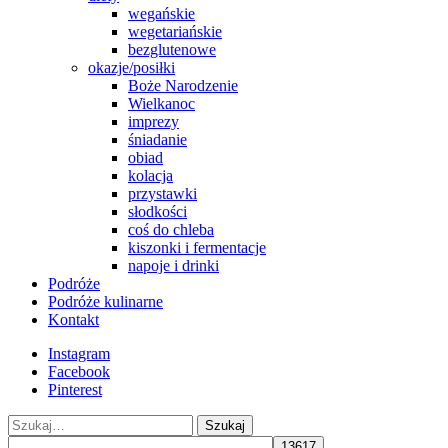
wegańskie
wegetariańskie
bezglutenowe
okazje/posiłki
Boże Narodzenie
Wielkanoc
imprezy
śniadanie
obiad
kolacja
przystawki
słodkości
coś do chleba
kiszonki i fermentacje
napoje i drinki
Podróże
Podróże kulinarne
Kontakt
Instagram
Facebook
Pinterest
Szukaj