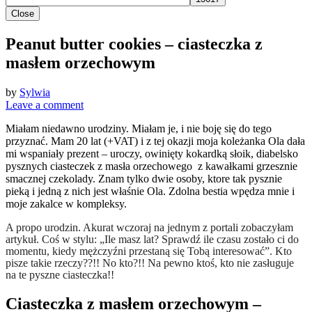
Close
Peanut butter cookies – ciasteczka z
masłem orzechowym
by
Sylwia
Leave a comment
Miałam niedawno urodziny. Miałam je, i nie boję się do tego
przyznać. Mam 20 lat (+VAT) i z tej okazji moja koleżanka Ola dała
mi wspaniały prezent – uroczy, owinięty kokardką słoik, diabelsko
pysznych ciasteczek z masła orzechowego z kawałkami grzesznie
smacznej czekolady. Znam tylko dwie osoby, ktore tak pysznie
pieką i jedną z nich jest właśnie Ola. Zdolna bestia wpędza mnie i
moje zakalce w kompleksy.
A propo urodzin. Akurat wczoraj na jednym z portali zobaczyłam
artykuł. Coś w stylu: „Ile masz lat? Sprawdź ile czasu zostało ci do
momentu, kiedy mężczyźni przestaną się Tobą interesować”. Kto
pisze takie rzeczy??!! No kto?!! Na pewno ktoś, kto nie zasługuje
na te pyszne ciasteczka!!
Ciasteczka z masłem orzechowym –