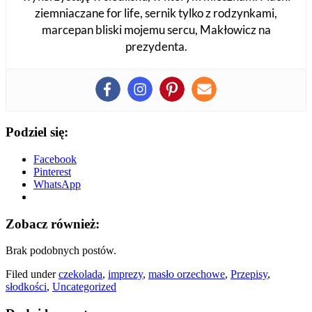
ziemniaczane for life, sernik tylko z rodzynkami,
marcepan bliski mojemu sercu, Makłowicz na
prezydenta.
Podziel się:
Facebook
Pinterest
WhatsApp
Zobacz również:
Brak podobnych postów.
Filed under
czekolada
,
imprezy
,
masło orzechowe
,
Przepisy
,
słodkości
,
Uncategorized