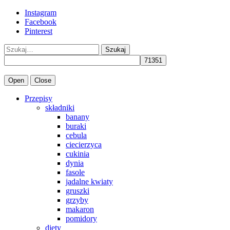
Instagram
Facebook
Pinterest
Szukaj
Open
Close
Przepisy
składniki
banany
buraki
cebula
ciecierzyca
cukinia
dynia
fasole
jadalne kwiaty
gruszki
grzyby
makaron
pomidory
diety