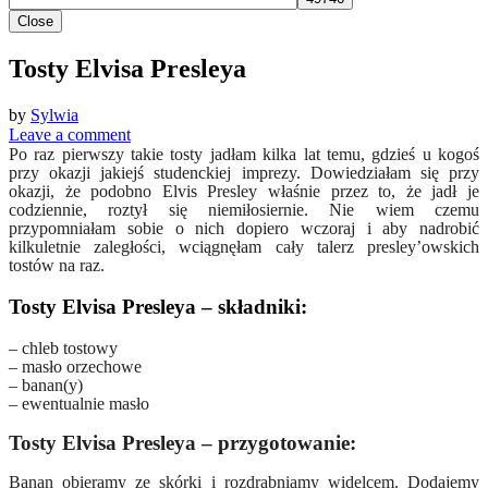
Close
Tosty Elvisa Presleya
by
Sylwia
Leave a comment
Po raz pierwszy takie tosty jadłam kilka lat temu, gdzieś u kogoś
przy okazji jakiejś studenckiej imprezy. Dowiedziałam się przy
okazji, że podobno Elvis Presley właśnie przez to, że jadł je
codziennie, roztył się niemiłosiernie. Nie wiem czemu
przypomniałam sobie o nich dopiero wczoraj i aby nadrobić
kilkuletnie zaległości, wciągnęłam cały talerz presley’owskich
tostów na raz.
Tosty Elvisa Presleya – składniki:
– chleb tostowy
– masło orzechowe
– banan(y)
– ewentualnie masło
Tosty Elvisa Presleya – przygotowanie:
Banan obieramy ze skórki i rozdrabniamy widelcem. Dodajemy