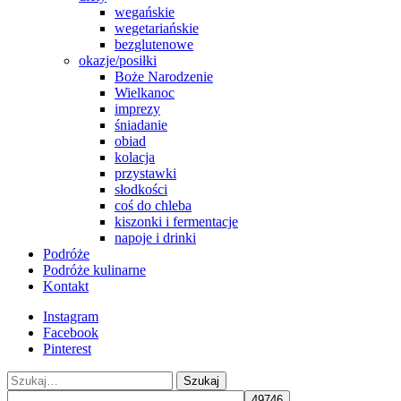
wegańskie
wegetariańskie
bezglutenowe
okazje/posiłki
Boże Narodzenie
Wielkanoc
imprezy
śniadanie
obiad
kolacja
przystawki
słodkości
coś do chleba
kiszonki i fermentacje
napoje i drinki
Podróże
Podróże kulinarne
Kontakt
Instagram
Facebook
Pinterest
Szukaj