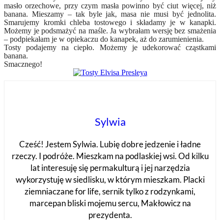
masło orzechowe, przy czym masła powinno być ciut więcej, niż
banana. Mieszamy – tak byle jak, masa nie musi być jednolita.
Smarujemy kromki chleba tostowego i składamy je w kanapki.
Możemy je podsmażyć na maśle. Ja wybrałam wersję bez smażenia
– podpiekałam je w opiekaczu do kanapek, aż do zarumienienia.
Tosty podajemy na ciepło. Możemy je udekorować cząstkami
banana.
Smacznego!
Sylwia
Cześć! Jestem Sylwia. Lubię dobre jedzenie i ładne
rzeczy. I podróże. Mieszkam na podlaskiej wsi. Od kilku
lat interesuję się permakulturą i jej narzędzia
wykorzystuję w siedlisku, w którym mieszkam. Placki
ziemniaczane for life, sernik tylko z rodzynkami,
marcepan bliski mojemu sercu, Makłowicz na
prezydenta.