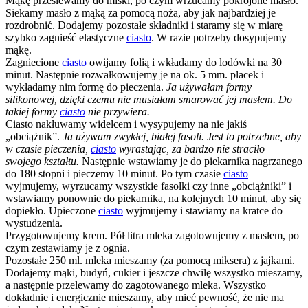
Mąkę przesiewamy do miski, po czym wrzucamy pokrojone masło.
Siekamy masło z mąką za pomocą noża, aby jak najbardziej je
rozdrobnić. Dodajemy pozostałe składniki i staramy się w miarę
szybko zagnieść elastyczne
ciasto
. W razie potrzeby dosypujemy
mąkę.
Zagniecione
ciasto
owijamy folią i wkładamy do lodówki na 30
minut. Następnie rozwałkowujemy je na ok. 5 mm. placek i
wykładamy nim formę do pieczenia.
Ja używałam formy
silikonowej, dzięki czemu nie musiałam smarować jej masłem. Do
takiej formy
ciasto
nie przywiera.
Ciasto nakłuwamy
widelcem i wysypujemy na nie jakiś
„obciążnik”.
Ja używam zwykłej, białej fasoli. Jest to potrzebne, aby
w czasie pieczenia,
ciasto
wyrastając, za bardzo nie straciło
swojego kształtu.
Następnie wstawiamy je do piekarnika nagrzanego
do 180 stopni i pieczemy 10 minut. Po tym czasie
ciasto
wyjmujemy, wyrzucamy wszystkie fasolki czy inne „obciążniki” i
wstawiamy ponownie do piekarnika, na kolejnych 10 minut, aby się
dopiekło. Upieczone
ciasto
wyjmujemy i stawiamy na kratce do
wystudzenia.
Przygotowujemy krem. Pół litra mleka zagotowujemy z masłem, po
czym zestawiamy je z ognia.
Pozostałe 250 ml. mleka mieszamy (za pomocą miksera) z jajkami.
Dodajemy mąki, budyń, cukier i jeszcze chwilę wszystko mieszamy,
a następnie przelewamy do zagotowanego mleka. Wszystko
dokładnie i energicznie mieszamy, aby mieć pewność, że nie ma