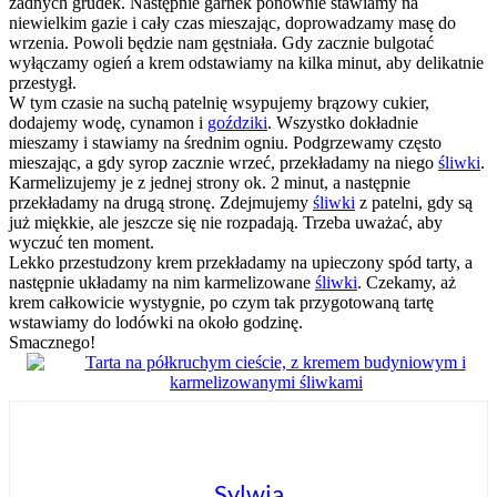
żadnych grudek. Następnie garnek ponownie stawiamy na
niewielkim gazie i cały czas mieszając, doprowadzamy masę do
wrzenia. Powoli będzie nam gęstniała. Gdy zacznie bulgotać
wyłączamy ogień a krem odstawiamy na kilka minut, aby delikatnie
przestygł.
W tym czasie na suchą patelnię wsypujemy brązowy cukier,
dodajemy wodę, cynamon i
goździki
. Wszystko dokładnie
mieszamy i stawiamy na średnim ogniu. Podgrzewamy często
mieszając, a gdy syrop zacznie wrzeć, przekładamy na niego
śliwki
.
Karmelizujemy je z jednej strony ok. 2 minut, a następnie
przekładamy na drugą stronę. Zdejmujemy
śliwki
z patelni, gdy są
już miękkie, ale jeszcze się nie rozpadają. Trzeba uważać, aby
wyczuć ten moment.
Lekko przestudzony krem przekładamy na upieczony spód tarty, a
następnie układamy na nim karmelizowane
śliwki
. Czekamy, aż
krem całkowicie wystygnie, po czym tak przygotowaną tartę
wstawiamy do lodówki na około godzinę.
Smacznego!
Sylwia