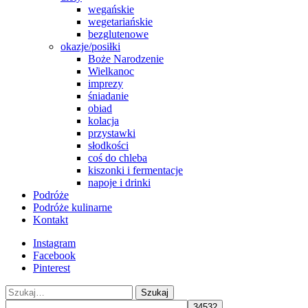
wegańskie
wegetariańskie
bezglutenowe
okazje/posiłki
Boże Narodzenie
Wielkanoc
imprezy
śniadanie
obiad
kolacja
przystawki
słodkości
coś do chleba
kiszonki i fermentacje
napoje i drinki
Podróże
Podróże kulinarne
Kontakt
Instagram
Facebook
Pinterest
Szukaj