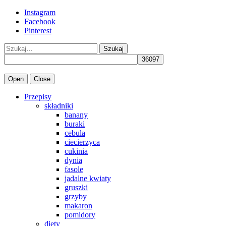
Instagram
Facebook
Pinterest
Szukaj
Open
Close
Przepisy
składniki
banany
buraki
cebula
ciecierzyca
cukinia
dynia
fasole
jadalne kwiaty
gruszki
grzyby
makaron
pomidory
diety