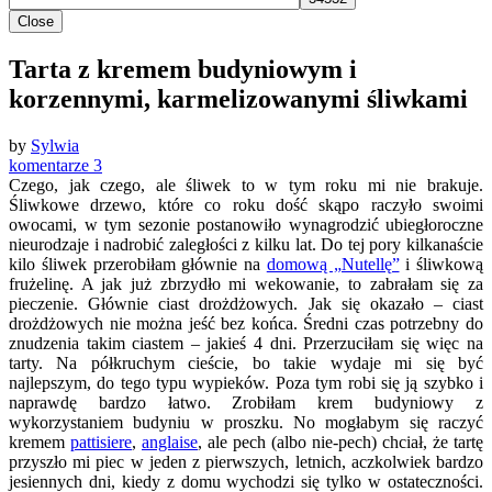
Close
Tarta z kremem budyniowym i
korzennymi, karmelizowanymi śliwkami
by
Sylwia
komentarze 3
Czego, jak czego, ale śliwek to w tym roku mi nie brakuje.
Śliwkowe drzewo, które co roku dość skąpo raczyło swoimi
owocami, w tym sezonie postanowiło wynagrodzić ubiegłoroczne
nieurodzaje i nadrobić zaległości z kilku lat. Do tej pory kilkanaście
kilo śliwek przerobiłam głównie na
domową „Nutellę”
i śliwkową
frużelinę. A jak już zbrzydło mi wekowanie, to zabrałam się za
pieczenie. Głównie ciast drożdżowych. Jak się okazało – ciast
drożdżowych nie można jeść bez końca. Średni czas potrzebny do
znudzenia takim ciastem – jakieś 4 dni. Przerzuciłam się więc na
tarty. Na półkruchym cieście, bo takie wydaje mi się być
najlepszym, do tego typu wypieków. Poza tym robi się ją szybko i
naprawdę bardzo łatwo. Zrobiłam krem budyniowy z
wykorzystaniem budyniu w proszku. No mogłabym się raczyć
kremem
pattisiere
,
anglaise
, ale pech (albo nie-pech) chciał, że tartę
przyszło mi piec w jeden z pierwszych, letnich, aczkolwiek bardzo
jesiennych dni, kiedy z domu wychodzi się tylko w ostateczności.