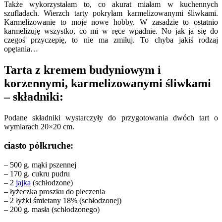
Także wykorzystałam to, co akurat miałam w kuchennych
szufladach. Wierzch tarty pokryłam karmelizowanymi śliwkami.
Karmelizowanie to moje nowe hobby. W zasadzie to ostatnio
karmelizuję wszystko, co mi w ręce wpadnie. No jak ja się do
czegoś przyczepię, to nie ma zmiłuj. To chyba jakiś rodzaj
opętania…
Tarta z kremem budyniowym i
korzennymi, karmelizowanymi śliwkami
– składniki:
Podane składniki wystarczyły do przygotowania dwóch tart o
wymiarach 20×20 cm.
ciasto półkruche:
– 500 g. mąki pszennej
– 170 g. cukru pudru
– 2
jajka
(schłodzone)
– łyżeczka proszku do pieczenia
– 2 łyżki śmietany 18% (schłodzonej)
– 200 g. masła (schłodzonego)