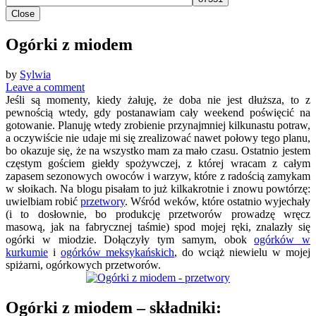
Close
Ogórki z miodem
by
Sylwia
Leave a comment
Jeśli są momenty, kiedy żałuję, że doba nie jest dłuższa, to z
pewnością wtedy, gdy postanawiam cały weekend poświęcić na
gotowanie. Planuję wtedy zrobienie przynajmniej kilkunastu potraw,
a oczywiście nie udaje mi się zrealizować nawet połowy tego planu,
bo okazuje się, że na wszystko mam za mało czasu. Ostatnio jestem
częstym gościem giełdy spożywczej, z której wracam z całym
zapasem sezonowych owoców i warzyw, które z radością zamykam
w słoikach. Na blogu pisałam to już kilkakrotnie i znowu powtórzę:
uwielbiam robić
przetwory
. Wśród weków, które ostatnio wyjechały
(i to dosłownie, bo produkcję przetworów prowadzę wręcz
masową, jak na fabrycznej taśmie) spod mojej ręki, znalazły się
ogórki w miodzie. Dołączyły tym samym, obok
ogórków w
kurkumie
i
ogórków meksykańskich
, do wciąż niewielu w mojej
spiżarni, ogórkowych przetworów.
Ogórki z miodem – składniki: