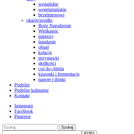
wegańskie
wegetariańskie
bezglutenowe
okazje/posiłki
Boże Narodzenie
Wielkanoc
imprezy
śniadanie
obiad
kolacja
przystawki
słodkości
coś do chleba
kiszonki i fermentacje
napoje i drinki
Podróże
Podróże kulinarne
Kontakt
Instagram
Facebook
Pinterest
Szukaj