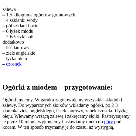
zalewa
– 1,5 kilograma ogórków gruntowych
– 4 szklanki wody
– pół szklanki octu
– 6 łyżek miodu
– 2 łyżeczki soli
dodatkowo
– liść laurowy
– ziele angielskie
– łyżka oleju
–
czosnek
Ogórki z miodem – przygotowanie:
Ogórki myjemy. W garnku zagotowujemy wszystkie składniki
zalewy. Do wyparzonych słoików wkładamy ogórki, po 2-3
ziarenka ziela angielskiego, listek laurowy, ząbek czosnku i łyżkę
oleju. Wlewamy wrzącą zalewę i zakręcamy słoiki. Pasteryzujemy
je przez 10 minut, wyjmujemy i ustawiamy dnem do
góry
pod
kocem. W ten sposób trzymamy je do czasu, aż wystygną.