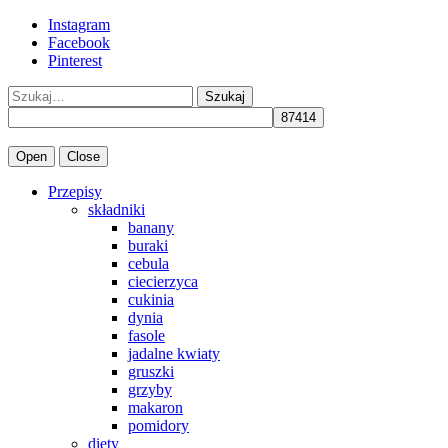
Instagram
Facebook
Pinterest
Szukaj
Open
Close
Przepisy
składniki
banany
buraki
cebula
ciecierzyca
cukinia
dynia
fasole
jadalne kwiaty
gruszki
grzyby
makaron
pomidory
diety