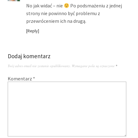
No jak widać – nie
Po podsmażeniu z jednej
strony nie powinno być problemu z
przewróceniem ich na drugą.
Reply
Dodaj komentarz
Twój adres email nie zostanie opublikowany.
Wymagane pola są oznaczone
*
Komentarz
*