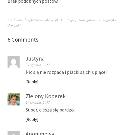
Brak podobnych postów.
Filed under
bezglutenowe
,
obiad
,
placki
,
Przepisy
,
tanie gotowanie
,
wegańskie
,
ziemniaki
6 Comments
Justyna
29 stycznia, 2017
Nic się nie rozpada i placki są chrupiące!
Reply
Zielony Koperek
29 stycznia, 2017
Super, cieszę się bardzo.
Reply
Anonimowy