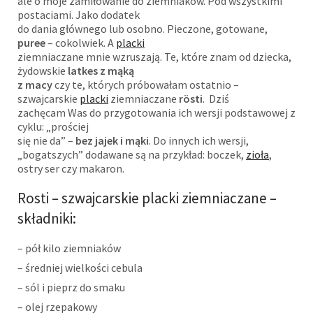
ale o moje zamiłowanie do ziemniaków. Pod wszystkimi
postaciami. Jako dodatek
do dania głównego lub osobno. Pieczone, gotowane,
puree
– cokolwiek. A
placki
ziemniaczane mnie wzruszają. Te, które znam od dziecka,
żydowskie
latkes z mąką
z macy
czy te, których próbowałam ostatnio –
szwajcarskie
placki
ziemniaczane
rö
sti
. Dziś
zachęcam Was do przygotowania ich wersji podstawowej z
cyklu: „prościej
się nie da” –
bez jajek i mąki
. Do innych ich wersji,
„bogatszych” dodawane są na przykład: boczek,
zioła
,
ostry ser czy makaron.
Rosti – szwajcarskie placki ziemniaczane –
składniki:
– pół kilo ziemniaków
– średniej wielkości cebula
– sól i pieprz do smaku
– olej rzepakowy