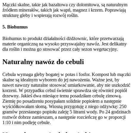
Mączki skalne, takie jak bazaltowa czy dolomitowa, są naturalnym
źródłem minerałów, takich jak wapń, magnez i krzem. Poprawiają
strukturę gleby i wspierają rozwój roślin.
5. Biohumus
Biohumus to produkt dżiałalności dżdżownic, które przetwarzają
materie organiczną na wysoko przyswajalny nawóz. Jest delikatny
dla roślin i można go stosować przez cały sezon wegetacyjny.
Naturalny nawóz do cebuli
Cebula wymaga gleby bogatej w potas i fosfor. Kompost lub mączki
skalne są idealnym wyborem do jej nawożenia. Ważne jest, by
nawet nawozy naturalne stosować umiarkowanie, aby nie uszkodzić
korzeni. W przypadku cebul świetnie sprawdza się również popiół
drzewny. Jakieś dwa miesiące temu posadziłam cebulę zimową.
Ziemię po posadzeniu posypałam solidnie popiołem a następnie
wyściółkowałam słomą. Wiosną przygotuję z niego odżywkę: 250
gramów przesianego popiołu zaleję 5 litrami wody. Po 24 godzinach
roztwór dobrze zamieszam, a następnie rozcieńczę go w proporcji
1:10 i nim podleję cebule.