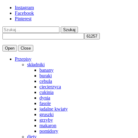
Instagram
Facebook
Pinterest
Szukaj
Open
Close
Przepisy
składniki
banany
buraki
cebula
ciecierzyca
cukinia
dynia
fasole
jadalne kwiaty
gruszki
grzyby
makaron
pomidory
diety