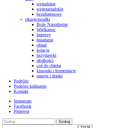
wegańskie
wegetariańskie
bezglutenowe
okazje/posiłki
Boże Narodzenie
Wielkanoc
imprezy
śniadanie
obiad
kolacja
przystawki
słodkości
coś do chleba
kiszonki i fermentacje
napoje i drinki
Podróże
Podróże kulinarne
Kontakt
Instagram
Facebook
Pinterest
Szukaj