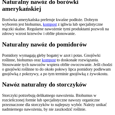
Naturalny nawóz do borówki
amerykańskiej
Borówka amerykańska preferuje kwaśne podłoże. Dobrym
wyborem jest biohumus,
kompost
z igliwia lub specjalistyczne
mączki skalne. Regularne nawożenie tymi produktami pozwoli na
zdrowy wzrost krzewów i obfite plonowanie.
Naturalny nawóz do pomidorów
Pomidory wymagają gleby bogatej w azot i potas. Gnojówki
roślinne, biohumus oraz
kompost
to doskonałe rozwiązania.
Stosowanie tych nawozów wspiera obfite owocowanie. Jeśli chodzi
o gnojówki roślinne to do około połowy lipca pomidory podlewam
gnojówką z pokrzywy, a po tym terminie gnojówką z żywokostu.
Nawóz naturalny do storczyków
Storczyki potrzebują delikatnego nawożenia. Biohumus w
rozcieńczonej formie lub specjalistyczne nawozy organiczne
przeznaczone dla storczyków to najlepszy wybór. Należy unikać
nadmiernego nawożenia, by nie zaszkodzić roślinie.