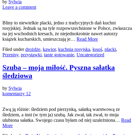
by
Sylwia
Leave a comment
Bliny to niewielkie placki, jedno z tradycyjnych dań kuchni
rosyjskiej. Jednak są na tyle rozpowszechnione w Polsce, zwłaszcza
na jej wschodnich kresach, że niejednokrotnie nawet autorzy
książek kucharskich, umieszczają je…
Read More
Filed under
drożdże
,
kawior
,
kuchnia rosyjska
,
łosoś
,
placki
,
Przepisy
,
przystawki
,
tanie gotowanie
,
Uncategorized
Szuba – moja miłość. Pyszna sałatka
śledziowa
by
Sylwia
komentarzy 12
Zwą ją różnie: śledziem pod pierzynką, sałatką warstwową ze
śledziem, a inni (w tym ja) szubą. Jak zwał, tak zwał, to moja
ulubiona sałatka. Swojego czasu byłam od niej uzależniona…
Read
More