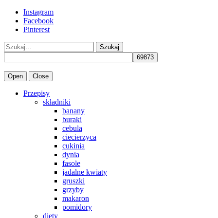
Instagram
Facebook
Pinterest
Szukaj
Open
Close
Przepisy
składniki
banany
buraki
cebula
ciecierzyca
cukinia
dynia
fasole
jadalne kwiaty
gruszki
grzyby
makaron
pomidory
diety