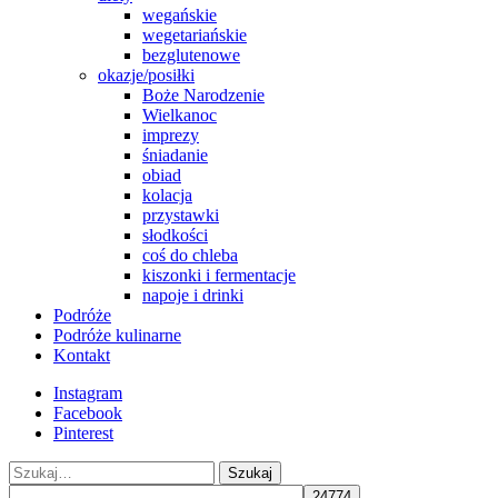
wegańskie
wegetariańskie
bezglutenowe
okazje/posiłki
Boże Narodzenie
Wielkanoc
imprezy
śniadanie
obiad
kolacja
przystawki
słodkości
coś do chleba
kiszonki i fermentacje
napoje i drinki
Podróże
Podróże kulinarne
Kontakt
Instagram
Facebook
Pinterest
Szukaj