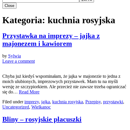
Close
Kategoria:
kuchnia rosyjska
Przystawka na imprezy – jajka z
majonezem i kawiorem
by
Sylwia
Leave a comment
Chyba już kiedyś wspominałam, że jajka w majonezie to jedna z
moich ulubionych, imprezowych przystawek. Mam tu na myśli
wersję ze szczypiorkiem. Ale przecież nie zawsze trzeba ograniczać
się do…
Read More
Filed under
imprezy
,
jajka
,
kuchnia rosyjska
,
Przepisy
,
przystawki
,
Uncategorized
,
Wielkanoc
Bliny – rosyjskie placuszki