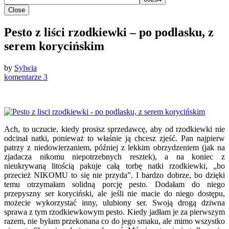
Close
Pesto z liści rzodkiewki – po podlasku, z
serem korycińskim
by
Sylwia
komentarze 3
Ach, to uczucie, kiedy prosisz sprzedawcę, aby od rzodkiewki nie
odcinał natki, ponieważ to właśnie ją chcesz zjeść. Pan najpierw
patrzy z niedowierzaniem, później z lekkim obrzydzeniem (jak na
zjadacza nikomu niepotrzebnych resztek), a na koniec z
nieukrywaną litością pakuje całą torbę natki rzodkiewki, „bo
przecież NIKOMU to się nie przyda”. I bardzo dobrze, bo dzięki
temu otrzymałam solidną porcję pesto. Dodałam do niego
przepyszny ser koryciński, ale jeśli nie macie do niego dostępu,
możecie wykorzystać inny, ulubiony ser. Swoją drogą dziwna
sprawa z tym rzodkiewkowym pesto. Kiedy jadłam je za pierwszym
razem, nie byłam przekonana co do jego smaku, ale mimo wszystko