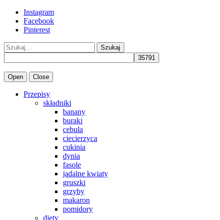
Instagram
Facebook
Pinterest
Szukaj
Open
Close
Przepisy
składniki
banany
buraki
cebula
ciecierzyca
cukinia
dynia
fasole
jadalne kwiaty
gruszki
grzyby
makaron
pomidory
diety