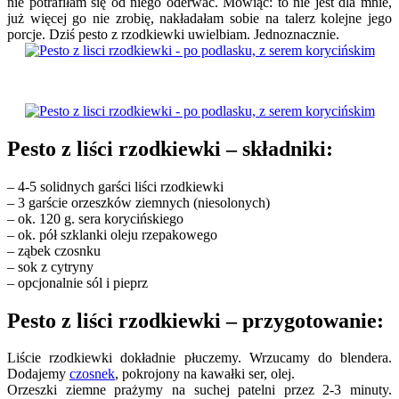
nie potrafiłam się od niego oderwać. Mówiąc: to nie jest dla mnie,
już więcej go nie zrobię, nakładałam sobie na talerz kolejne jego
porcje. Dziś pesto z rzodkiewki uwielbiam. Jednoznacznie.
Pesto z liści rzodkiewki – składniki:
– 4-5 solidnych garści liści rzodkiewki
– 3 garście orzeszków ziemnych (niesolonych)
– ok. 120 g. sera korycińskiego
– ok. pół szklanki oleju rzepakowego
– ząbek czosnku
– sok z cytryny
– opcjonalnie sól i pieprz
Pesto z liści rzodkiewki – przygotowanie:
Liście rzodkiewki dokładnie płuczemy. Wrzucamy do blendera.
Dodajemy
czosnek
, pokrojony na kawałki ser, olej.
Orzeszki ziemne prażymy na suchej patelni przez 2-3 minuty.