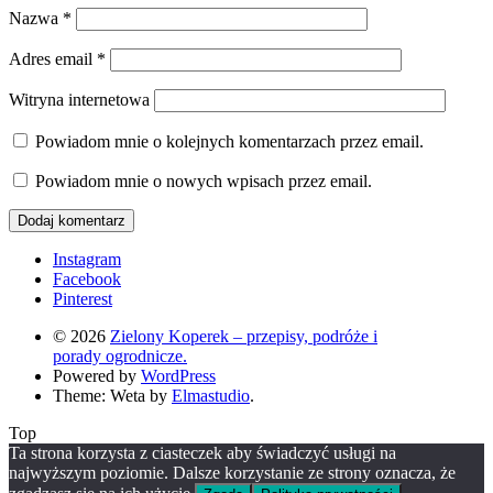
Nazwa
*
Adres email
*
Witryna internetowa
Powiadom mnie o kolejnych komentarzach przez email.
Powiadom mnie o nowych wpisach przez email.
Instagram
Facebook
Pinterest
© 2026
Zielony Koperek – przepisy, podróże i
porady ogrodnicze.
Powered by
WordPress
Theme: Weta by
Elmastudio
.
Top
Ta strona korzysta z ciasteczek aby świadczyć usługi na
najwyższym poziomie. Dalsze korzystanie ze strony oznacza, że