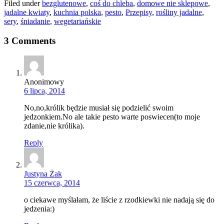
Filed under
bezglutenowe
,
coś do chleba
,
domowe nie sklepowe
,
jadalne kwiaty
,
kuchnia polska
,
pesto
,
Przepisy
,
rośliny jadalne
,
sery
,
śniadanie
,
wegetariańskie
3 Comments
Anonimowy
6 lipca, 2014
No,no,królik będzie musiał się podzielić swoim
jedzonkiem.No ale takie pesto warte poswiecen(to moje
zdanie,nie królika).
Reply
Justyna Żak
15 czerwca, 2014
o ciekawe myślałam, że liście z rzodkiewki nie nadają się do
jedzenia:)