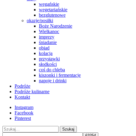
wegańskie
wegetariańskie
bezglutenowe
okazje/posiłki
Boże Narodzenie
Wielkanoc
imprezy
śniadanie
obiad
kolacja
przystawki
słodkości
coś do chleba
kiszonki i fermentacje
napoje i drinki
Podróże
Podróże kulinarne
Kontakt
Instagram
Facebook
Pinterest
Szukaj