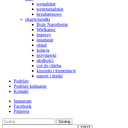
wegańskie
wegetariańskie
bezglutenowe
okazje/posiłki
Boże Narodzenie
Wielkanoc
imprezy
śniadanie
obiad
kolacja
przystawki
słodkości
coś do chleba
kiszonki i fermentacje
napoje i drinki
Podróże
Podróże kulinarne
Kontakt
Instagram
Facebook
Pinterest
Szukaj