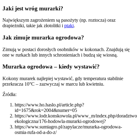
Jaki jest wróg murarki?
Największym zagrożeniem są pasożyty (np. roztocza) oraz
drapieżniki, takie jak złotolitki i
ptaki
.
Jak zimuje murarka ogrodowa?
Zimują w postaci dorosłych osobników w kokonach. Znajdują się
one w rurkach lub innych schronieniach i budzą się wiosną.
Murarka ogrodowa – kiedy wystawić?
Kokony murarek najlepiej wystawić, gdy temperatura stabilnie
przekracza 10°C – zazwyczaj w marcu lub kwietniu.
Źródła:
https://www.ho.haslo.pl/article.php?
id=1675&rok=2004&numer=05
https://www.lodr.konskowola.pl/www_m/index.php/doradztwo/
ekologiczna/176-hodowla-murarki-ogrodowej?
https://www.sumiagro.pl/zapylacze/murarka-ogrodowa-
osmia-rufa-od-a-do-z/