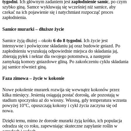
tygodni
. Ich głównym zadaniem jest
zapłodnienie samic
, po czym
szybko giną. Samce wykluwają się wcześniej niż samice, aby
czekać na ich pojawienie się i natychmiast rozpocząć proces
zapłodnienia.
Samice murarki – dłuższe życie
Samice żyją dłużej – około
6 do 8 tygodni
. Ich życie jest
intensywne i poświęcone składaniu jaj oraz budowie gniazd. Po
zapłodnieniu wyszukują odpowiednie miejsca do składania jaj,
zbierają pyłek i nektar dla swojego potomstwa, a następnie
zamykają komory gniazdowe gliną. Po zakończeniu cyklu składania
jaj samice również giną.
Faza zimowa – życie w kokonie
Nowe pokolenie murarek rozwija się wewnątrz kokonów przez
kilka miesięcy. Jesienią osiągają postać dorosłą, ale pozostają w
stadium spoczynku aż do wiosny. Wiosną, gdy temperatura wzrasta
powyżej 10°C, opuszczają kokony i cykl życia zaczyna się od
nowa.
Dzięki temu, mimo że dorosłe murarki żyją krótko, ich populacja
odradza się co roku, zapewniając skuteczne zapylanie roślin w