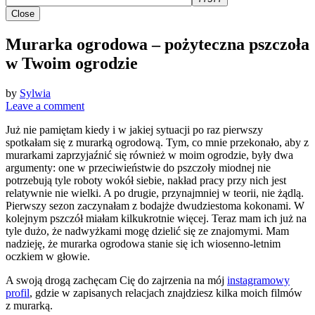
Close
Murarka ogrodowa – pożyteczna pszczoła
w Twoim ogrodzie
by
Sylwia
Leave a comment
Już nie pamiętam kiedy i w jakiej sytuacji po raz pierwszy
spotkałam się z murarką ogrodową. Tym, co mnie przekonało, aby z
murarkami zaprzyjaźnić się również w moim ogrodzie, były dwa
argumenty: one w przeciwieństwie do pszczoły miodnej nie
potrzebują tyle roboty wokół siebie, nakład pracy przy nich jest
relatywnie nie wielki. A po drugie, przynajmniej w teorii, nie żądlą.
Pierwszy sezon zaczynałam z bodajże dwudziestoma kokonami. W
kolejnym pszczół miałam kilkukrotnie więcej. Teraz mam ich już na
tyle dużo, że nadwyżkami mogę dzielić się ze znajomymi. Mam
nadzieję, że murarka ogrodowa stanie się ich wiosenno-letnim
oczkiem w głowie.
A swoją drogą zachęcam Cię do zajrzenia na mój
instagramowy
profil
, gdzie w zapisanych relacjach znajdziesz kilka moich filmów
z murarką.