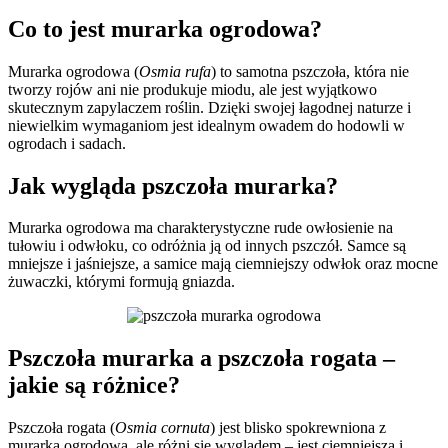
Co to jest murarka ogrodowa?
Murarka ogrodowa (
Osmia rufa
) to samotna pszczoła, która nie
tworzy rojów ani nie produkuje miodu, ale jest wyjątkowo
skutecznym zapylaczem roślin. Dzięki swojej łagodnej naturze i
niewielkim wymaganiom jest idealnym owadem do hodowli w
ogrodach i sadach.
Jak wygląda pszczoła murarka?
Murarka ogrodowa ma charakterystyczne rude owłosienie na
tułowiu i odwłoku, co odróżnia ją od innych pszczół. Samce są
mniejsze i jaśniejsze, a samice mają ciemniejszy odwłok oraz mocne
żuwaczki, którymi formują gniazda.
Pszczoła murarka a pszczoła rogata –
jakie są różnice?
Pszczoła rogata (
Osmia cornuta
) jest blisko spokrewniona z
murarką ogrodową, ale różni się wyglądem – jest ciemniejsza i