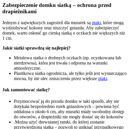
Zabezpieczenie domku siatką – ochrona przed
drapieżnikami
Jednym z największych zagrożeń dla murarek są
ptaki
, które mogą
wydziobywać kokony oraz niszczyć gniazda. Aby zabezpieczyć
domek, warto osłonić go cienką siatką o oczkach nie większych niż
1 cm.
Jakie siatki sprawdzą się najlepiej?
Metalowa siatka o drobnych oczkach (np. ocynkowana lub
nierdzewna), która jest trwała i odporna na warunki
atmosferyczne.
Plastikowa siatka ogrodnicza, ale tylko jeśli jest wystarczająco
mocna, by nie ulec zniszczeniu przez większe
ptaki
.
Jak zamontować siatkę?
Przymocować ją do przodu domku w taki sposób, aby nie
dotykała bezpośrednio rurek gniazdowych – powinna być
oddalona o około 6 cm, aby murarki miały swobodny dostęp
do otworów, a drapieżniki nie mogły dostać się do kokonów
.Można użyć drewnianej ramki, do której zostanie
przytwierdzona siatka – pozwoli to uniknąć przypadkowego