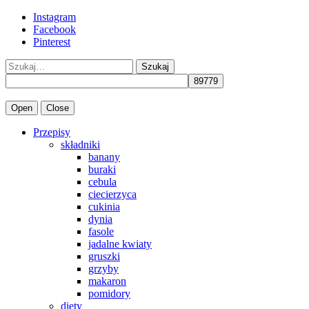
Instagram
Facebook
Pinterest
Szukaj
Open
Close
Przepisy
składniki
banany
buraki
cebula
ciecierzyca
cukinia
dynia
fasole
jadalne kwiaty
gruszki
grzyby
makaron
pomidory
diety