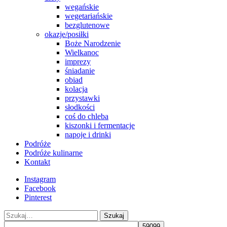
wegańskie
wegetariańskie
bezglutenowe
okazje/posiłki
Boże Narodzenie
Wielkanoc
imprezy
śniadanie
obiad
kolacja
przystawki
słodkości
coś do chleba
kiszonki i fermentacje
napoje i drinki
Podróże
Podróże kulinarne
Kontakt
Instagram
Facebook
Pinterest
Szukaj