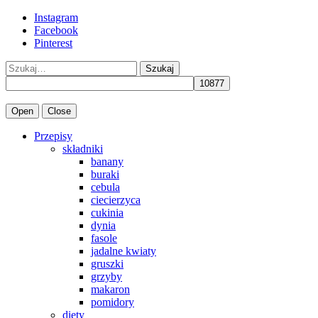
Instagram
Facebook
Pinterest
Szukaj
Open
Close
Przepisy
składniki
banany
buraki
cebula
ciecierzyca
cukinia
dynia
fasole
jadalne kwiaty
gruszki
grzyby
makaron
pomidory
diety