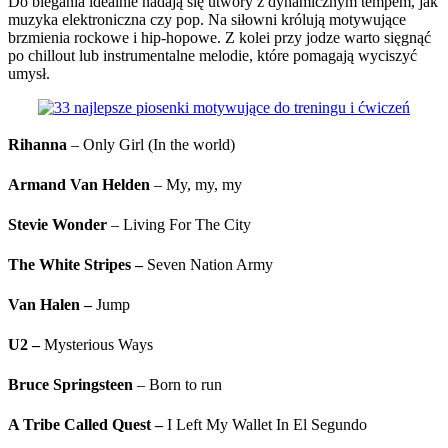
Do biegania idealnie nadają się utwory z dynamicznym tempem, jak
muzyka elektroniczna czy pop. Na siłowni królują motywujące
brzmienia rockowe i hip-hopowe. Z kolei przy jodze warto sięgnąć
po chillout lub instrumentalne melodie, które pomagają wyciszyć
umysł.
Rihanna
– Only Girl (In the world)
Armand Van Helden
– My, my, my
Stevie Wonder
– Living For The City
The White Stripes
–
Seven Nation Army
Van Halen
–
Jump
U2
–
Mysterious Ways
Bruce Springsteen
– Born to run
A Tribe Called Quest
–
I Left My Wallet In El Segundo