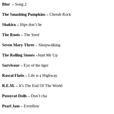
Blur
–
Song 2
The Smashing Pumpkins
–
Cherub Rock
Shakira
–
Hips don’t lie
The Roots
–
The Seed
Seven Mary Three
– Sleepwalking
The Rolling Stones
–
Start Me Up
Survivour
–
Eye of the tiger
Rascal Flatts
–
Life is a Highway
R.E.M.
–
It’s The End Of The World
Pussycat Dolls
–
Don’t cha
Pearl Jam
–
Evenflow