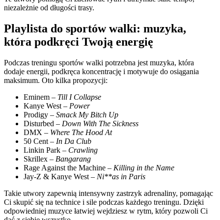
niezależnie od długości trasy.
Playlista do sportów walki: muzyka,
która podkręci Twoją energię
Podczas treningu sportów walki potrzebna jest muzyka, która
dodaje energii, podkręca koncentrację i motywuje do osiągania
maksimum. Oto kilka propozycji:
Eminem –
Till I Collapse
Kanye West –
Power
Prodigy –
Smack My Bitch Up
Disturbed –
Down With The Sickness
DMX –
Where The Hood At
50 Cent –
In Da Club
Linkin Park –
Crawling
Skrillex –
Bangarang
Rage Against the Machine –
Killing in the Name
Jay-Z & Kanye West –
Ni**as in Paris
Takie utwory zapewnią intensywny zastrzyk adrenaliny, pomagając
Ci skupić się na technice i sile podczas każdego treningu. Dzięki
odpowiedniej muzyce łatwiej wejdziesz w rytm, który pozwoli Ci
dać z siebie wszystko.