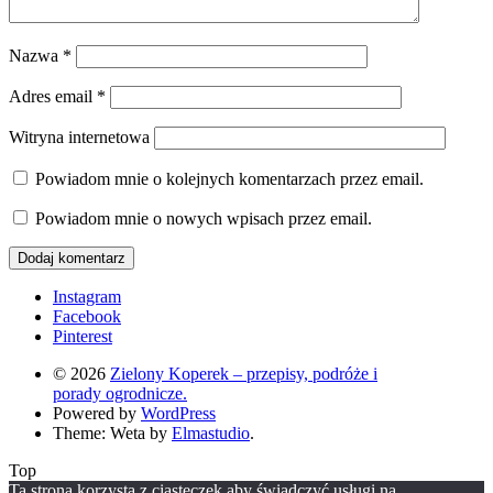
Nazwa
*
Adres email
*
Witryna internetowa
Powiadom mnie o kolejnych komentarzach przez email.
Powiadom mnie o nowych wpisach przez email.
Instagram
Facebook
Pinterest
© 2026
Zielony Koperek – przepisy, podróże i
porady ogrodnicze.
Powered by
WordPress
Theme: Weta by
Elmastudio
.
Top
Ta strona korzysta z ciasteczek aby świadczyć usługi na