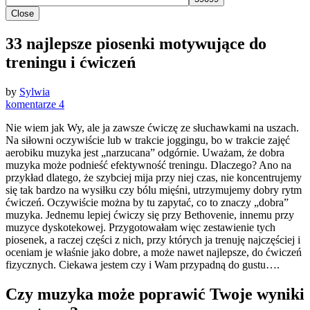
Close
33 najlepsze piosenki motywujące do
treningu i ćwiczeń
by
Sylwia
komentarze 4
Nie wiem jak Wy, ale ja zawsze ćwiczę ze słuchawkami na uszach.
Na siłowni oczywiście lub w trakcie joggingu, bo w trakcie zajęć
aerobiku muzyka jest „narzucana” odgórnie. Uważam, że dobra
muzyka może podnieść efektywność treningu. Dlaczego? Ano na
przykład dlatego, że szybciej mija przy niej czas, nie koncentrujemy
się tak bardzo na wysiłku czy bólu mięśni, utrzymujemy dobry rytm
ćwiczeń. Oczywiście można by tu zapytać, co to znaczy „dobra”
muzyka. Jednemu lepiej ćwiczy się przy Bethovenie, innemu przy
muzyce dyskotekowej. Przygotowałam więc zestawienie tych
piosenek, a raczej części z nich, przy których ja trenuję najczęściej i
oceniam je właśnie jako dobre, a może nawet najlepsze, do ćwiczeń
fizycznych. Ciekawa jestem czy i Wam przypadną do gustu….
Czy muzyka może poprawić Twoje wyniki