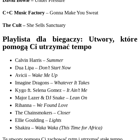
David Bowie
–
Under Pressure
C+C Music Factory
– Gonna Make You Sweat
The Cult
–
She Sells Sanctuary
Playlista dla biegaczy: Utwory, które
pomogą Ci utrzymać tempo
Calvin Harris –
Summer
Dua Lipa –
Don’t Start Now
Avicii –
Wake Me Up
Imagine Dragons –
Whatever It Takes
Kygo ft. Selena Gomez –
It Ain’t Me
Major Lazer & DJ Snake –
Lean On
Rihanna –
We Found Love
The Chainsmokers –
Closer
Ellie Goulding –
Lights
Shakira –
Waka Waka (This Time for Africa)
Te utwory pomogą Ci zachować rytm i utrzymać stałe tempo,