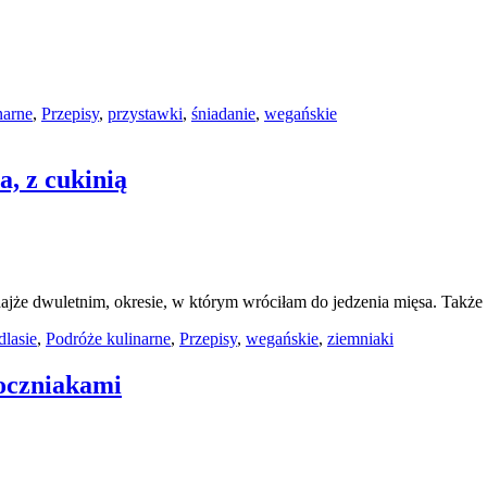
narne
,
Przepisy
,
przystawki
,
śniadanie
,
wegańskie
, z cukinią
 bodajże dwuletnim, okresie, w którym wróciłam do jedzenia mięsa. Ta
dlasie
,
Podróże kulinarne
,
Przepisy
,
wegańskie
,
ziemniaki
oczniakami