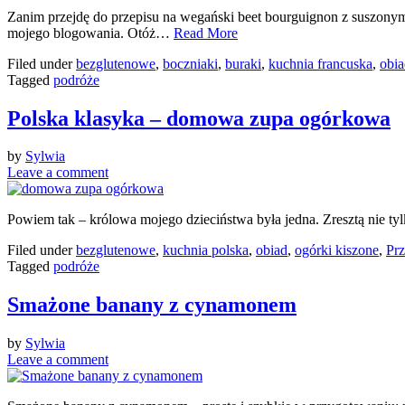
Zanim przejdę do przepisu na wegański beet bourguignon z suszonymi
mojego blogowania. Otóż…
Read More
Filed under
bezglutenowe
,
boczniaki
,
buraki
,
kuchnia francuska
,
obia
Tagged
podróże
Polska klasyka – domowa zupa ogórkowa
by
Sylwia
Leave a comment
Powiem tak – królowa mojego dzieciństwa była jedna. Zresztą nie t
Filed under
bezglutenowe
,
kuchnia polska
,
obiad
,
ogórki kiszone
,
Prz
Tagged
podróże
Smażone banany z cynamonem
by
Sylwia
Leave a comment