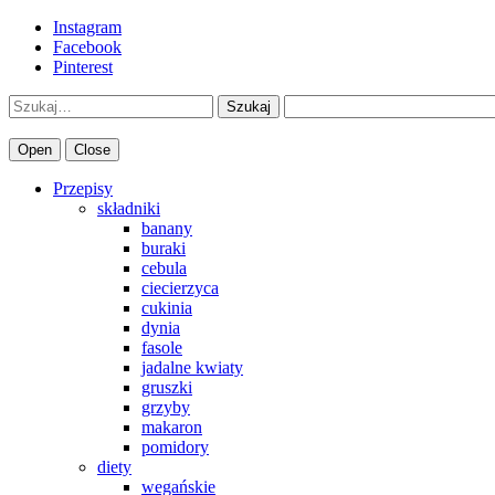
Instagram
Facebook
Pinterest
Szukaj
Open
Close
Przepisy
składniki
banany
buraki
cebula
ciecierzyca
cukinia
dynia
fasole
jadalne kwiaty
gruszki
grzyby
makaron
pomidory
diety
wegańskie