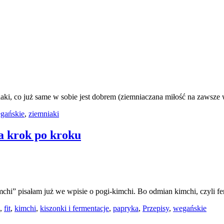
emniaki, co już same w sobie jest dobrem (ziemniaczana miłość na zaws
gańskie
,
ziemniaki
a krok po kroku
kimchi” pisałam już we wpisie o pogi-kimchi. Bo odmian kimchi, czyli
,
fit
,
kimchi
,
kiszonki i fermentacje
,
papryka
,
Przepisy
,
wegańskie