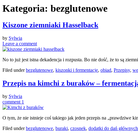
Kategoria:
bezglutenowe
Kiszone ziemniaki Hasselback
by
Sylwia
Leave a comment
No to już jest istna dekadencja i rozpusta. Bo nie dość, że to są zi
Filed under
bezglutenowe
,
kiszonki i fermentacje
,
obiad
,
Przepisy
,
we
Przepis na kimchi z buraków – fermentacj
by
Sylwia
comment 1
O tym, że nie istnieje coś takiego jak jeden przepis na „prawdziwe 
Filed under
bezglutenowe
,
buraki
,
czosnek
,
dodatki do dań głównych