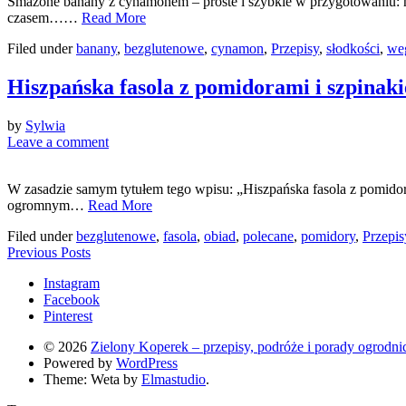
Smażone banany z cynamonem – proste i szybkie w przygotowaniu: na d
czasem……
Read More
Filed under
banany
,
bezglutenowe
,
cynamon
,
Przepisy
,
słodkości
,
weg
Hiszpańska fasola z pomidorami i szpinak
by
Sylwia
Leave a comment
W zasadzie samym tytułem tego wpisu: „Hiszpańska fasola z pomidoram
ogromnym…
Read More
Filed under
bezglutenowe
,
fasola
,
obiad
,
polecane
,
pomidory
,
Przepis
Previous Posts
Instagram
Facebook
Pinterest
© 2026
Zielony Koperek – przepisy, podróże i porady ogrodni
Powered by
WordPress
Theme: Weta by
Elmastudio
.