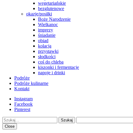
wegetariańskie
bezglutenowe
okazje/posiłki
Boże Narodzenie
Wielkanoc
imprezy
śniadanie
obiad
kolacja
przystawki
słodkości
coś do chleba
kiszonki i fermentacje
napoje i drinki
Podróże
Podróże kulinarne
Kontakt
Instagram
Facebook
Pinterest
Szukaj
Close