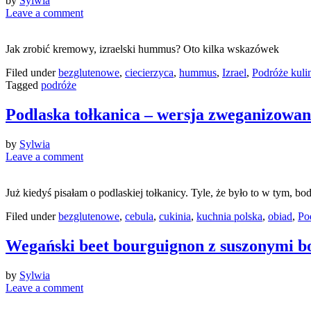
by
Sylwia
Leave a comment
Jak zrobić kremowy, izraelski hummus? Oto kilka wskazówek
Filed under
bezglutenowe
,
ciecierzyca
,
hummus
,
Izrael
,
Podróże kuli
Tagged
podróże
Podlaska tołkanica – wersja zweganizowana
by
Sylwia
Leave a comment
Już kiedyś pisałam o podlaskiej tołkanicy. Tyle, że było to w tym,
Filed under
bezglutenowe
,
cebula
,
cukinia
,
kuchnia polska
,
obiad
,
Po
Wegański beet bourguignon z suszonymi b
by
Sylwia
Leave a comment