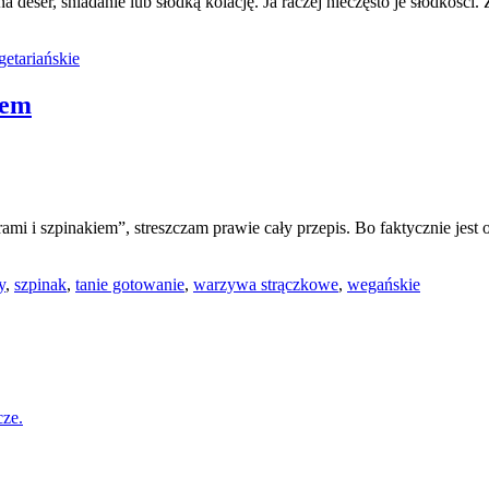
eser, śniadanie lub słodką kolację. Ja raczej nieczęsto je słodkości.
etariańskie
iem
i i szpinakiem”, streszczam prawie cały przepis. Bo faktycznie jest o
y
,
szpinak
,
tanie gotowanie
,
warzywa strączkowe
,
wegańskie
cze.