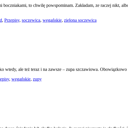
 boczniakami, to chwilę powspominam. Zakładam, ze raczej nikt, albo
d
,
Przepisy
,
soczewica
,
wegańskie
,
zielona soczewica
ylko wtedy, ale też teraz i na zawsze – zupa szczawiowa. Obowiązkow
episy
,
wegańskie
,
zupy