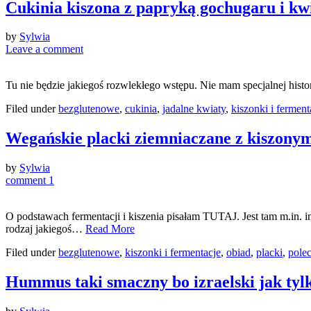
Cukinia kiszona z papryką gochugaru i kw
by
Sylwia
Leave a comment
Tu nie będzie jakiegoś rozwlekłego wstępu. Nie mam specjalnej hist
Filed under
bezglutenowe
,
cukinia
,
jadalne kwiaty
,
kiszonki i ferment
Wegańskie placki ziemniaczane z kiszony
by
Sylwia
comment 1
O podstawach fermentacji i kiszenia pisałam TUTAJ. Jest tam m.in. 
rodzaj jakiegoś…
Read More
Filed under
bezglutenowe
,
kiszonki i fermentacje
,
obiad
,
placki
,
pole
Hummus taki smaczny bo izraelski jak tylk