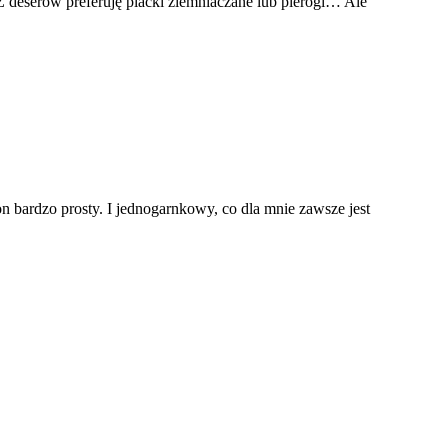
 Z deserów preferuję placki ziemniaczane lub pierogi… Ale
n bardzo prosty. I jednogarnkowy, co dla mnie zawsze jest