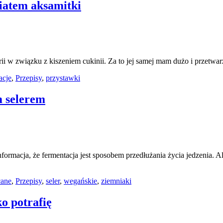
iatem aksamitki
orii w związku z kiszeniem cukinii. Za to jej samej mam dużo i przet
acje
,
Przepisy
,
przystawki
m selerem
informacja, że fermentacja jest sposobem przedłużania życia jedzenia
cane
,
Przepisy
,
seler
,
wegańskie
,
ziemniaki
o potrafię