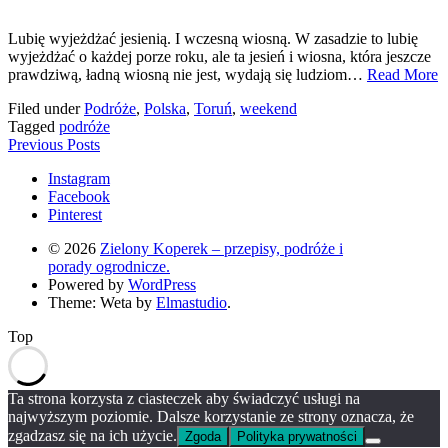
Lubię wyjeżdżać jesienią. I wczesną wiosną. W zasadzie to lubię
wyjeżdżać o każdej porze roku, ale ta jesień i wiosna, która jeszcze
prawdziwą, ładną wiosną nie jest, wydają się ludziom…
Read More
Filed under
Podróże
,
Polska
,
Toruń
,
weekend
Tagged
podróże
Previous Posts
Instagram
Facebook
Pinterest
© 2026
Zielony Koperek – przepisy, podróże i
porady ogrodnicze.
Powered by
WordPress
Theme: Weta by
Elmastudio
.
Top
Ta strona korzysta z ciasteczek aby świadczyć usługi na
najwyższym poziomie. Dalsze korzystanie ze strony oznacza, że
zgadzasz się na ich użycie.
Zgoda
Polityka prywatności