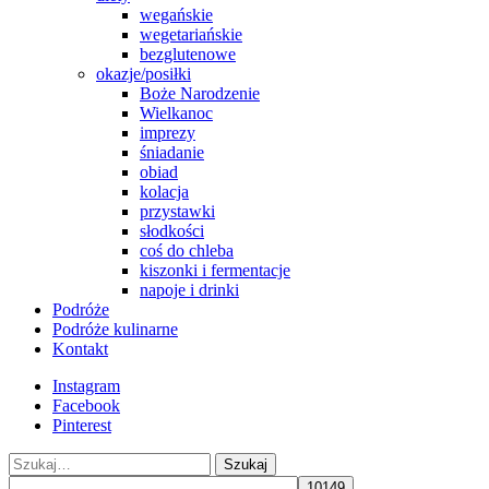
wegańskie
wegetariańskie
bezglutenowe
okazje/posiłki
Boże Narodzenie
Wielkanoc
imprezy
śniadanie
obiad
kolacja
przystawki
słodkości
coś do chleba
kiszonki i fermentacje
napoje i drinki
Podróże
Podróże kulinarne
Kontakt
Instagram
Facebook
Pinterest
Szukaj