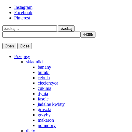
Instagram
Facebook
Pinterest
Szukaj
Open
Close
Przepisy
składniki
banany
buraki
cebula
ciecierzyca
cukinia
dynia
fasole
jadalne kwiaty
gruszki
grzyby
makaron
pomidory
diety