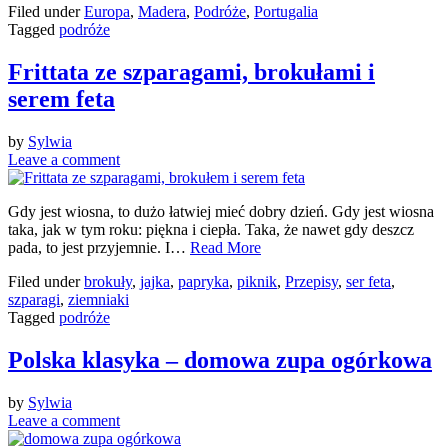
Filed under
Europa
,
Madera
,
Podróże
,
Portugalia
Tagged
podróże
Frittata ze szparagami, brokułami i
serem feta
by
Sylwia
Leave a comment
Gdy jest wiosna, to dużo łatwiej mieć dobry dzień. Gdy jest wiosna
taka, jak w tym roku: piękna i ciepła. Taka, że nawet gdy deszcz
pada, to jest przyjemnie. I…
Read More
Filed under
brokuły
,
jajka
,
papryka
,
piknik
,
Przepisy
,
ser feta
,
szparagi
,
ziemniaki
Tagged
podróże
Polska klasyka – domowa zupa ogórkowa
by
Sylwia
Leave a comment