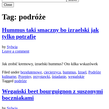
Close
Tag:
podróże
Hummus taki smaczny bo izraelski jak
tylko potrafię
by
Sylwia
Leave a comment
Jak zrobić kremowy, izraelski hummus? Oto kilka wskazówek
Filed under
bezglutenowe
,
ciecierzyca
,
hummus
,
Izrael
,
Podróże
kulinarne
,
Przepisy
,
przystawki
,
śniadanie
,
wegańskie
Tagged
podróże
Wegański beet bourguignon z suszonymi
boczniakami
by
Sylwia