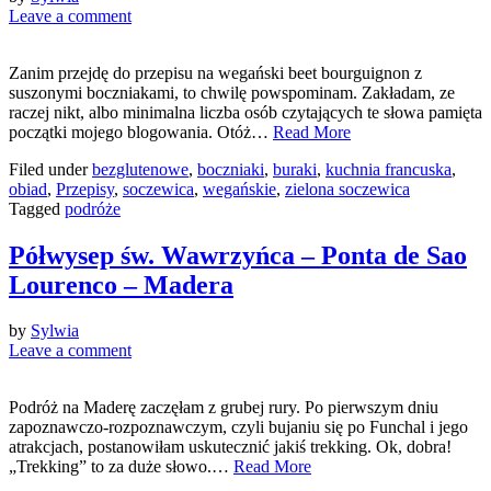
Leave a comment
Zanim przejdę do przepisu na wegański beet bourguignon z
suszonymi boczniakami, to chwilę powspominam. Zakładam, ze
raczej nikt, albo minimalna liczba osób czytających te słowa pamięta
początki mojego blogowania. Otóż…
Read More
Filed under
bezglutenowe
,
boczniaki
,
buraki
,
kuchnia francuska
,
obiad
,
Przepisy
,
soczewica
,
wegańskie
,
zielona soczewica
Tagged
podróże
Półwysep św. Wawrzyńca – Ponta de Sao
Lourenco – Madera
by
Sylwia
Leave a comment
Podróż na Maderę zaczęłam z grubej rury. Po pierwszym dniu
zapoznawczo-rozpoznawczym, czyli bujaniu się po Funchal i jego
atrakcjach, postanowiłam uskutecznić jakiś trekking. Ok, dobra!
„Trekking” to za duże słowo.…
Read More