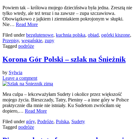
Powiem tak – królowa mojego dzieciństwa była jedna. Zresztą nie
tylko wtedy, ale też teraz i na zawsze – zupa szczawiowa.
Obowiązkowo z jajkiem i ziemniakiem pokrojonym w słupki.
Nie…
Read More
Filed under
bezglutenowe
,
kuchnia polska
,
obiad
,
ogórki kiszone
,
Przepisy
,
wegańskie
,
zupy
Tagged
podróże
Korona Gór Polski – szlak na Śnieżnik
by
Sylwia
Leave a comment
Mea culpa – lekceważyłam Sudety i okolice przez większość
mojego życia. Bieszczady, Tatry, Pieniny – a inne góry w Polsce
praktycznie dla mnie nie istniały. Ku Sudetom zwróciłam się
dopiero,…
Read More
Filed under
góry
,
Podróże
,
Polska
,
Sudety
Tagged
podróże