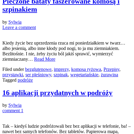
Pieczone bataty faszerowane komosą i
szpinakiem
by
Sylwia
Leave a comment
Kiedy życie bez uprzedzenia rzuca mi poniedziałkiem w twarz…
albo jesienią, albo inne kłody pod nogi, to ja mu ziemniakiem.
Bezlitośnie. I nie, żeby życiu ból jakiś sprawić, wymierzyć
ziemniaczany…
Read More
Filed under
bezglutenowe
,
imprezy
,
komosa ryżowa
,
Przepisy
,
przystawki
,
ser pleśniowy
,
szpinak
,
wegetariańskie
,
żurawina
Tagged
podróże
16 aplikacji przydatnych w podróży
by
Sylwia
comment 1
Tak – kiedyś ludzie podróżowali bez bez aplikacji w telefonie, ba! –
nawet bez samych telefonów. Bez tabletów. Papierowa mapa,