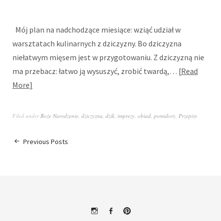
Mój plan na nadchodzące miesiące: wziąć udział w
warsztatach kulinarnych z dziczyzny. Bo dziczyzna
niełatwym mięsem jest w przygotowaniu. Z dziczyzną nie
ma przebacz: łatwo ją wysuszyć, zrobić twardą,…
Read
More
Filed under
Boże Narodzenie
,
dziczyzna
,
dzik
,
imprezy
,
obiad
,
pomidory
,
Przepisy
Previous Posts