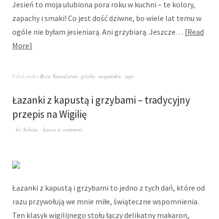
Jesień to moja ulubiona pora roku w kuchni – te kolory,
zapachy i smaki! Co jest dość dziwne, bo wiele lat temu w
ogóle nie byłam jesieniarą. Ani grzybiarą. Jeszcze…
Read
More
Filed under
Boże Narodzenie
,
grzyby
,
wegańskie
,
zupy
Łazanki z kapustą i grzybami – tradycyjny
przepis na Wigilię
by
Sylwia
Leave a comment
Łazanki z kapustą i grzybami to jedno z tych dań, które od
razu przywołują we mnie miłe, świąteczne wspomnienia.
Ten klasyk wigilijnego stołu łączy delikatny makaron,