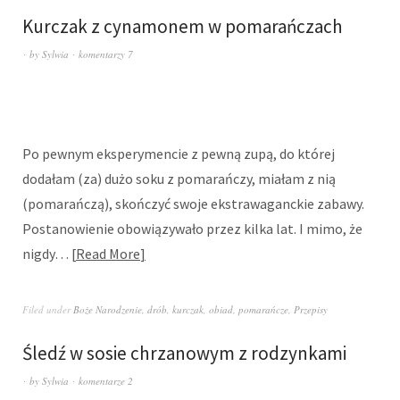
Kurczak z cynamonem w pomarańczach
by
Sylwia
komentarzy 7
Po pewnym eksperymencie z pewną zupą, do której
dodałam (za) dużo soku z pomarańczy, miałam z nią
(pomarańczą), skończyć swoje ekstrawaganckie zabawy.
Postanowienie obowiązywało przez kilka lat. I mimo, że
nigdy…
Read More
Filed under
Boże Narodzenie
,
drób
,
kurczak
,
obiad
,
pomarańcze
,
Przepisy
Śledź w sosie chrzanowym z rodzynkami
by
Sylwia
komentarze 2