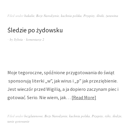
Filed under
bakalie
,
Boże Narodzenie
,
kuchnia polska
,
Przepisy
,
śliwki
,
żurawina
Śledzie po żydowsku
by
Sylwia
komentarze 2
Moje tegoroczne, spóźnione przygotowania do świąt
sponsorują literki „w”, jak wirus i „p” jak przeziębienie.
Jest wieczór przed Wigilią, a ja dopiero zaczynam piec i
gotować. Serio. Nie wiem, jak…
Read More
Filed under
bezglutenowe
,
Boże Narodzenie
,
kuchnia polska
,
Przepisy
,
ryby
,
śledzie
,
tanie gotowanie