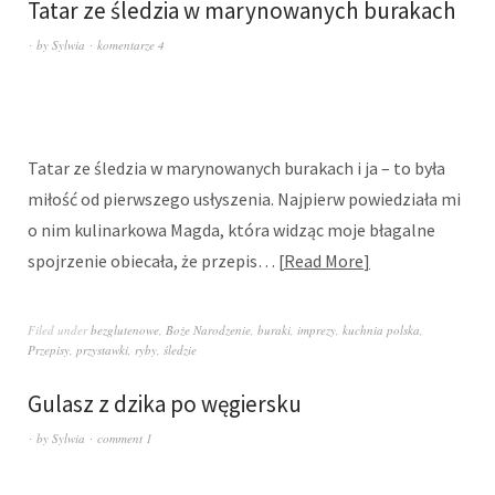
Tatar ze śledzia w marynowanych burakach
by
Sylwia
komentarze 4
Tatar ze śledzia w marynowanych burakach i ja – to była
miłość od pierwszego usłyszenia. Najpierw powiedziała mi
o nim kulinarkowa Magda, która widząc moje błagalne
spojrzenie obiecała, że przepis…
Read More
Filed under
bezglutenowe
,
Boże Narodzenie
,
buraki
,
imprezy
,
kuchnia polska
,
Przepisy
,
przystawki
,
ryby
,
śledzie
Gulasz z dzika po węgiersku
by
Sylwia
comment 1