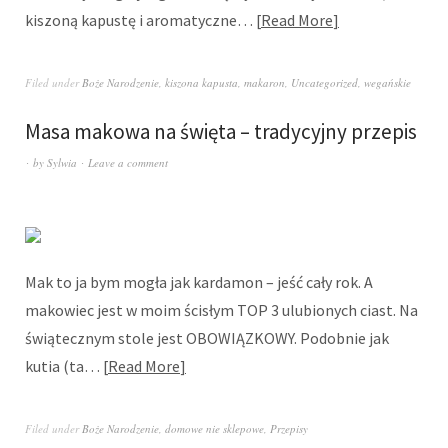
kiszoną kapustę i aromatyczne…
Read More
Filed under
Boże Narodzenie
,
kiszona kapusta
,
makaron
,
Uncategorized
,
wegańskie
Masa makowa na święta – tradycyjny przepis
by
Sylwia
Leave a comment
Mak to ja bym mogła jak kardamon – jeść cały rok. A
makowiec jest w moim ścisłym TOP 3 ulubionych ciast. Na
świątecznym stole jest OBOWIĄZKOWY. Podobnie jak
kutia (ta…
Read More
Filed under
Boże Narodzenie
,
domowe nie sklepowe
,
Przepisy