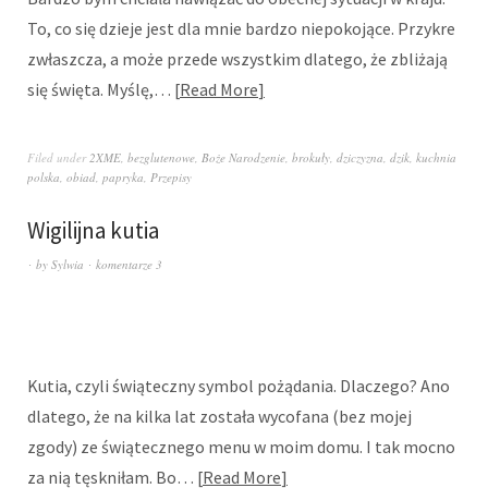
To, co się dzieje jest dla mnie bardzo niepokojące. Przykre
zwłaszcza, a może przede wszystkim dlatego, że zbliżają
się święta. Myślę,…
Read More
Filed under
2XME
,
bezglutenowe
,
Boże Narodzenie
,
brokuły
,
dziczyzna
,
dzik
,
kuchnia
polska
,
obiad
,
papryka
,
Przepisy
Wigilijna kutia
by
Sylwia
komentarze 3
Kutia, czyli świąteczny symbol pożądania. Dlaczego? Ano
dlatego, że na kilka lat została wycofana (bez mojej
zgody) ze świątecznego menu w moim domu. I tak mocno
za nią tęskniłam. Bo…
Read More