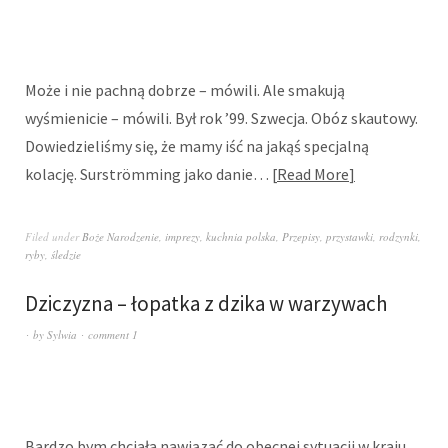
Może i nie pachną dobrze – mówili. Ale smakują
wyśmienicie – mówili. Był rok ’99. Szwecja. Obóz skautowy.
Dowiedzieliśmy się, że mamy iść na jakąś specjalną
kolację. Surströmming jako danie…
Read More
Filed under
Boże Narodzenie
,
imprezy
,
kuchnia polska
,
Przepisy
,
przystawki
,
rodzynki
,
ryby
,
śledzie
Dziczyzna – łopatka z dzika w warzywach
by
Sylwia
comment 1
Bardzo bym chciała nawiązać do obecnej sytuacji w kraju.