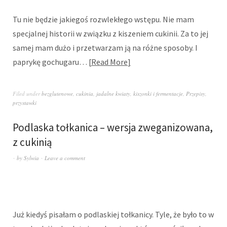
Tu nie będzie jakiegoś rozwlekłego wstępu. Nie mam
specjalnej historii w związku z kiszeniem cukinii. Za to jej
samej mam dużo i przetwarzam ją na różne sposoby. I
paprykę gochugaru…
Read More
Filed under
bezglutenowe
,
cukinia
,
jadalne kwiaty
,
kiszonki i fermentacje
,
Przepisy
,
przystawki
Podlaska tołkanica – wersja zweganizowana,
z cukinią
by
Sylwia
Leave a comment
Już kiedyś pisałam o podlaskiej tołkanicy. Tyle, że było to w