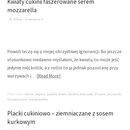
Kwiaty cukinii faszerowane serem
mozzarella
by
Sylwia
komentarzy 8
Powoli leczę się z mojej obrzydliwej ignorancji. Bo jeszcze
stosunkowo niedawno myślałam, że kwiaty, to może jeść
jedynie mój królik, a z roślin to ja jednak pozostanę przy
warzywach i…
Read More
Filed under
cukinia
,
imprezy
,
jadalne kwiaty
,
kuchnia francuska
,
Przepisy
,
przystawki
,
Uncategorized
,
wegetariańskie
Placki cukiniowo – ziemniaczane z sosem
kurkowym