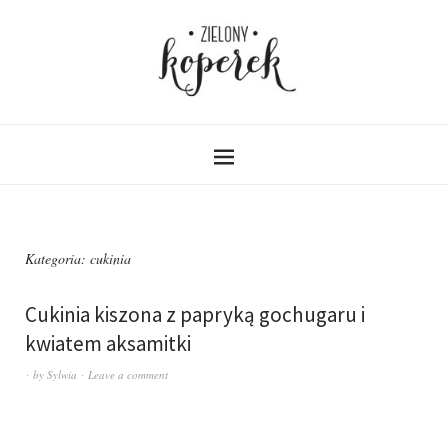
Kategoria:
cukinia
Cukinia kiszona z papryką gochugaru i
kwiatem aksamitki
by
Sylwia
Leave a comment