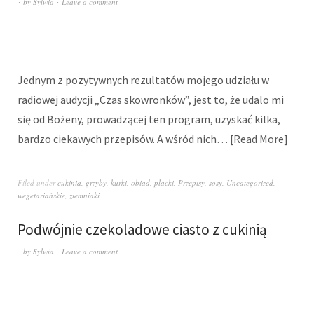
by
Sylwia
Leave a comment
Jednym z pozytywnych rezultatów mojego udziału w
radiowej audycji „Czas skowronków”, jest to, że udalo mi
się od Bożeny, prowadzącej ten program, uzyskać kilka,
bardzo ciekawych przepisów. A wśród nich…
Read More
Filed under
cukinia
,
grzyby
,
kurki
,
obiad
,
placki
,
Przepisy
,
sosy
,
Uncategorized
,
wegetariańskie
,
ziemniaki
Podwójnie czekoladowe ciasto z cukinią
by
Sylwia
Leave a comment