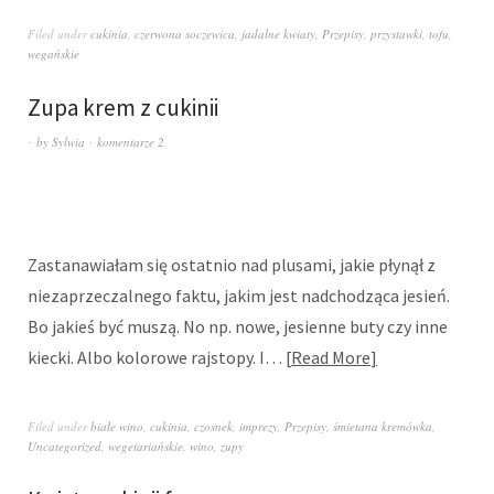
Filed under
cukinia
,
czerwona soczewica
,
jadalne kwiaty
,
Przepisy
,
przystawki
,
tofu
,
wegańskie
Zupa krem z cukinii
by
Sylwia
komentarze 2
Zastanawiałam się ostatnio nad plusami, jakie płynął z
niezaprzeczalnego faktu, jakim jest nadchodząca jesień.
Bo jakieś być muszą. No np. nowe, jesienne buty czy inne
kiecki. Albo kolorowe rajstopy. I…
Read More
Filed under
białe wino
,
cukinia
,
czosnek
,
imprezy
,
Przepisy
,
śmietana kremówka
,
Uncategorized
,
wegetariańskie
,
wino
,
zupy