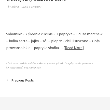
by
Sylwia
Leave a comment
Składniki: – 2 średnie cukinie – 1 papryka – 1 duża marchew
– bułka tarta – jajko – sól – pieprz – chilli suszone – zioła
prowansalskie – papryka słodka…
Read More
Filed under
coś do chleba
,
cukinia
,
pasztet
,
piknik
,
Przepisy
,
tanie gotowanie
,
Uncategorized
,
wegetariańskie
Previous Posts