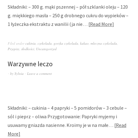
Składniki: – 300 g. mąki pszennej – pół szklanki oleju – 120
g. miękkiego masła – 250 g drobnego cukru do wypieków –
1 łyżeczka ekstraktu z wanilii (ja nie…
Read More
Filed under
cukinia
,
czekolada
,
gorzka czekolada
,
kakao
,
mleczna czekolada
,
Przepisy
,
słodkości
,
Uncategorized
Warzywne leczo
by
Sylwia
Leave a comment
Składniki: – cukinia – 4 papryki – 5 pomidorów – 3 cebule –
sól i pieprz – oliwa Przygotowanie: Papryki myjemy i
usuwamy gniazda nasienne. Kroimy je w na małe…
Read
More