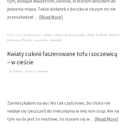
tym, bodajże dwuletnim, okresie, w którym wróciłam do
jedzenia mięsa. Także dodatek z boczku w niczym mi nie
przeszkadzał.…
Read More
Filed under
bezglutenowe
,
cebula
,
cukinia
,
kuchnia polska
,
obiad
,
Podlasie
,
Podróże
kulinarne
,
Przepisy
,
wegańskie
,
ziemniaki
Kwiaty cukinii faszerowane tofu i soczewicą
– w cieście
by
Sylwia
Leave a comment
Zamieszkałam na wsi. No tak częściowo, bo chata nie
nadaje się (jeszcze!) do mieszkania w niej non stop. Ale na
tyle na ile jest to możliwe, to staram się w…
Read More