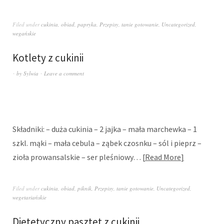
Filed under
cukinia
,
obiad
,
papryka
,
Przepisy
,
tanie gotowanie
,
Uncategorized
,
wegańskie
Kotlety z cukinii
by
Sylwia
Leave a comment
Składniki: – duża cukinia – 2 jajka – mała marchewka – 1
szkl. mąki – mała cebula – ząbek czosnku – sól i pieprz –
zioła prowansalskie – ser pleśniowy…
Read More
Filed under
cukinia
,
obiad
,
piknik
,
Przepisy
,
tanie gotowanie
,
Uncategorized
,
wegetariańskie
Dietetyczny pasztet z cukinii