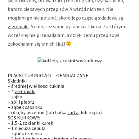
się od Bożeny, prowadzącej ten program, uzyskać kilka,
bardzo ciekawych przepisów. A wśród nich ten. Nie
mogłam go nie polubić, skoro jego częścią składową są
ziemniaki
. A dalej też same pyszności. I kurki. Za którymi
wcześniej nie przepadałam, a dzięki temu przepisowi
zakochałam się w nich i już!
PLACKI CUKINIOWO – ZIEMNIACZANE
Składniki:
– średniej wielkości cukinia
– 4
ziemniaki
– jajko
– sól i pieprz
– ząbek czosnku
– otręby pszenne (lub bułka
tarta
, lub mąka)
SOS KURKOWY:
– 1,5-2 szklanki kurek
– 1 nieduża cebula
– ząbek czosnku
– 2 łyżki zmielonego siemienia lnianego