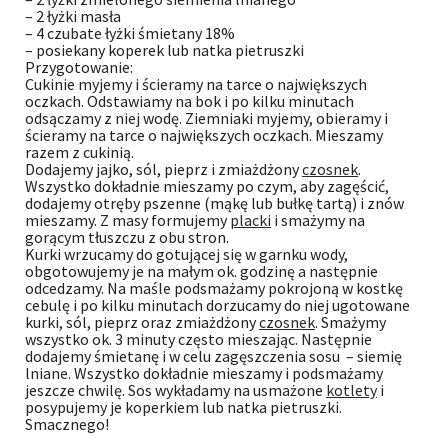
– 2 łyżki masła
– 4 czubate łyżki śmietany 18%
– posiekany koperek lub natka pietruszki
Przygotowanie:
Cukinie myjemy i ścieramy na tarce o największych
oczkach. Odstawiamy na bok i po kilku minutach
odsączamy z niej wodę. Ziemniaki myjemy, obieramy i
ścieramy na tarce o największych oczkach. Mieszamy
razem z cukinią.
Dodajemy jajko, sól, pieprz i zmiażdżony
czosnek
.
Wszystko dokładnie mieszamy po czym, aby zagęścić,
dodajemy otręby pszenne (mąkę lub bułkę tartą) i znów
mieszamy. Z masy formujemy
placki
i smażymy na
gorącym tłuszczu z obu stron.
Kurki wrzucamy do gotującej się w garnku wody,
obgotowujemy je na małym ok. godzinę a następnie
odcedzamy. Na maśle podsmażamy pokrojoną w kostkę
cebulę i po kilku minutach dorzucamy do niej ugotowane
kurki, sól, pieprz oraz zmiażdżony
czosnek
. Smażymy
wszystko ok. 3 minuty często mieszając. Następnie
dodajemy śmietanę i w celu zagęszczenia sosu – siemię
lniane. Wszystko dokładnie mieszamy i podsmażamy
jeszcze chwilę. Sos wykładamy na usmażone
kotlety
i
posypujemy je koperkiem lub natka pietruszki.
Smacznego!