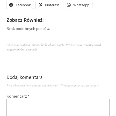
Facebook
Pinterest
WhatsApp
Zobacz Również:
Brak podobnych postów.
Filed under
cukinia
,
grzyby
,
kurki
,
obiad
,
placki
,
Przepisy
,
sosy
,
Uncategorized
,
wegetariańskie
,
ziemniaki
Dodaj komentarz
Twój adres email nie zostanie opublikowany.
Wymagane pola są oznaczone
*
Komentarz
*