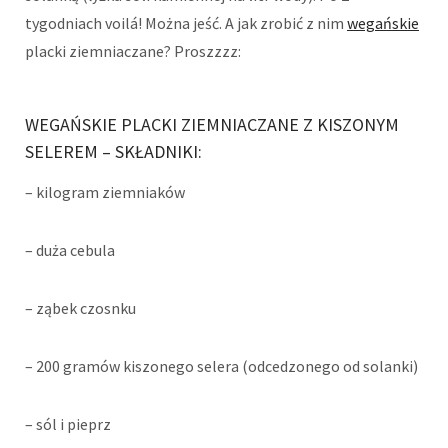
tygodniach voilá! Można jeść. A jak zrobić z nim
wegańskie
placki ziemniaczane? Proszzzz:
WEGAŃSKIE PLACKI ZIEMNIACZANE Z KISZONYM
SELEREM – SKŁADNIKI:
– kilogram ziemniaków
– duża cebula
– ząbek czosnku
– 200 gramów kiszonego selera (odcedzonego od solanki)
– sól i pieprz