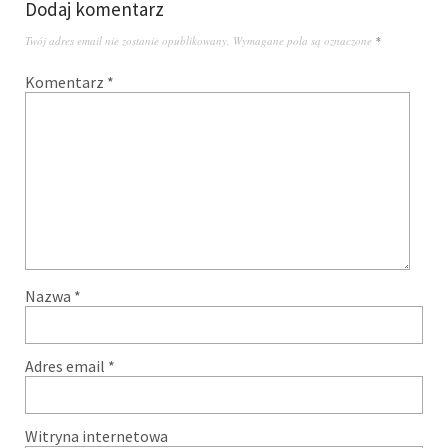
Dodaj komentarz
Twój adres email nie zostanie opublikowany.
Wymagane pola są oznaczone
*
Komentarz
*
Nazwa
*
Adres email
*
Witryna internetowa