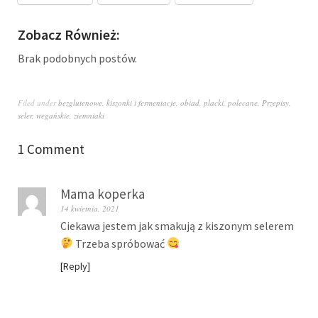
Zobacz Również:
Brak podobnych postów.
Filed under
bezglutenowe
,
kiszonki i fermentacje
,
obiad
,
placki
,
polecane
,
Przepisy
,
seler
,
wegańskie
,
ziemniaki
1 Comment
Mama koperka
14 kwietnia, 2021
Ciekawa jestem jak smakują z kiszonym selerem
Trzeba spróbować
Reply