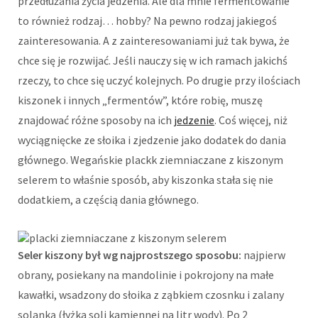
przedłużania życia jedzenia. Ale dla mnie fermentowanie
to również rodzaj… hobby? Na pewno rodzaj jakiegoś
zainteresowania. A z zainteresowaniami już tak bywa, że
chce się je rozwijać. Jeśli nauczy się w ich ramach jakichś
rzeczy, to chce się uczyć kolejnych. Po drugie przy ilościach
kiszonek i innych „fermentów”, które robię, muszę
znajdować różne sposoby na ich
jedzenie
. Coś więcej, niż
wyciągnięcke ze słoika i zjedzenie jako dodatek do dania
głównego. Wegańskie plackk ziemniaczane z kiszonym
selerem to właśnie sposób, aby kiszonka stała się nie
dodatkiem, a częścią dania głównego.
Seler kiszony był wg najprostszego sposobu:
najpierw
obrany, posiekany na mandolinie i pokrojony na małe
kawałki, wsadzony do słoika z ząbkiem czosnku i zalany
solanką (łyżka soli kamiennej na litr wody). Po 2