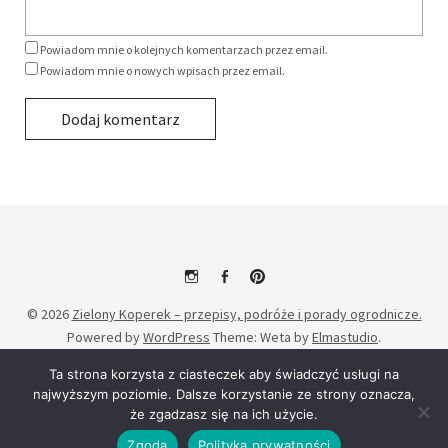
Powiadom mnie o kolejnych komentarzach przez email.
Powiadom mnie o nowych wpisach przez email.
Alternative:
Instagram
Facebook
Pinterest
© 2026
Zielony Koperek – przepisy, podróże i porady ogrodnicze.
Powered by
WordPress
Theme: Weta by
Elmastudio
.
Ta strona korzysta z ciasteczek aby świadczyć usługi na
najwyższym poziomie. Dalsze korzystanie ze strony oznacza,
że zgadzasz się na ich użycie.
Zgoda
Polityka prywatności