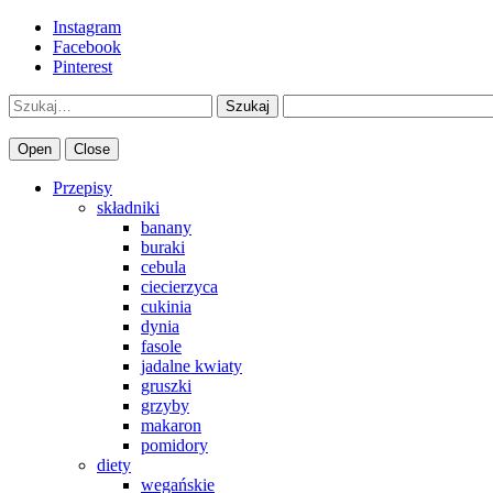
Instagram
Facebook
Pinterest
Szukaj
Open
Close
Przepisy
składniki
banany
buraki
cebula
ciecierzyca
cukinia
dynia
fasole
jadalne kwiaty
gruszki
grzyby
makaron
pomidory
diety
wegańskie