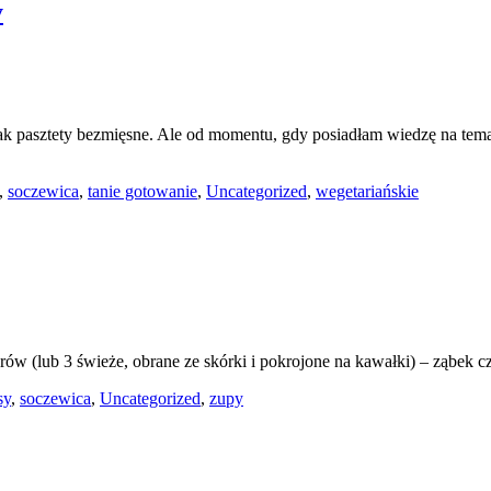
y
 jak pasztety bezmięsne. Ale od momentu, gdy posiadłam wiedzę na tem
,
soczewica
,
tanie gotowanie
,
Uncategorized
,
wegetariańskie
rów (lub 3 świeże, obrane ze skórki i pokrojone na kawałki) – ząbek
sy
,
soczewica
,
Uncategorized
,
zupy