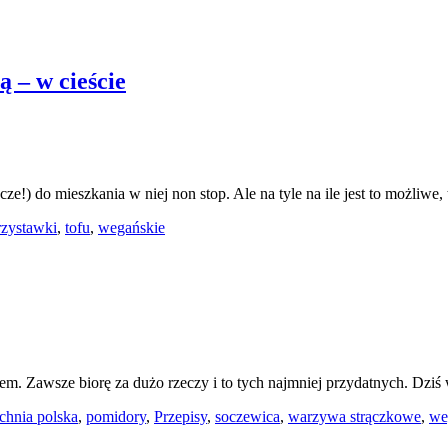
ą – w cieście
ze!) do mieszkania w niej non stop. Ale na tyle na ile jest to możliwe
rzystawki
,
tofu
,
wegańskie
iem. Zawsze biorę za dużo rzeczy i to tych najmniej przydatnych. Dz
chnia polska
,
pomidory
,
Przepisy
,
soczewica
,
warzywa strączkowe
,
we