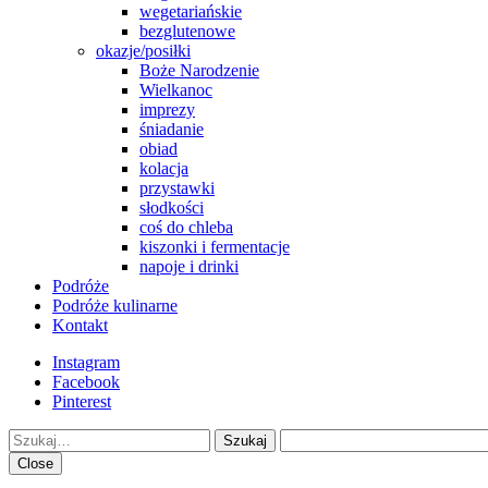
wegetariańskie
bezglutenowe
okazje/posiłki
Boże Narodzenie
Wielkanoc
imprezy
śniadanie
obiad
kolacja
przystawki
słodkości
coś do chleba
kiszonki i fermentacje
napoje i drinki
Podróże
Podróże kulinarne
Kontakt
Instagram
Facebook
Pinterest
Szukaj
Close