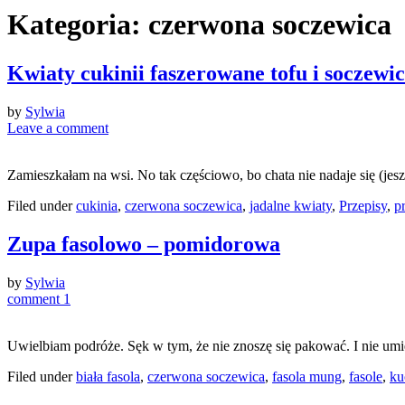
Kategoria:
czerwona soczewica
Kwiaty cukinii faszerowane tofu i soczewic
by
Sylwia
Leave a comment
Zamieszkałam na wsi. No tak częściowo, bo chata nie nadaje się (jeszc
Filed under
cukinia
,
czerwona soczewica
,
jadalne kwiaty
,
Przepisy
,
p
Zupa fasolowo – pomidorowa
by
Sylwia
comment 1
Uwielbiam podróże. Sęk w tym, że nie znoszę się pakować. I nie um
Filed under
biała fasola
,
czerwona soczewica
,
fasola mung
,
fasole
,
ku