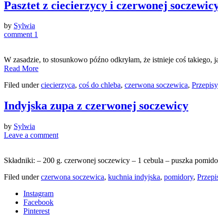
Pasztet z ciecierzycy i czerwonej soczewic
by
Sylwia
comment 1
W zasadzie, to stosunkowo późno odkryłam, że istnieje coś takiego,
Read More
Filed under
ciecierzyca
,
coś do chleba
,
czerwona soczewica
,
Przepisy
Indyjska zupa z czerwonej soczewicy
by
Sylwia
Leave a comment
Składniki: – 200 g. czerwonej soczewicy – 1 cebula – puszka pomido
Filed under
czerwona soczewica
,
kuchnia indyjska
,
pomidory
,
Przepi
Instagram
Facebook
Pinterest